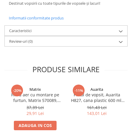
Destinat vopsirii cu toate tipurile de vopsele și lacuri!
Filler UV
Intaritor Primer
Informatii conformitate produs
Spray Primer
2.8 PREGATIREA VOPSELEI
Caracteristici
Cupe mixare
Review-uri
(0)
Verificat vopseaua
Cartele verificat nuanta
Filtre vopsea
PRODUSE SIMILARE
Diluant vopsea si lac
Agent dilutie vopsea apa
Diluant nitro
Matrix
Auarita
-20%
-11%
Diluant pentru pierdere
Filtru aer cu montare pe
Pistol de vopsit, Auarita
Diverse
furtun, Matrix 570089,
H827, cana plastic 600 ml,
pentru condens si
duza la alegere, consum
Accelerator
37,39 Lei
161,43 Lei
impuritati, filet conectare
aer 170-300 l/min
29,91 Lei
143,01 Lei
2.9 VOPSELE AUTO
1/4, purjare manuala
Vopsea auto preparata
ADAUGA IN COS
Vopsea Ready Mix