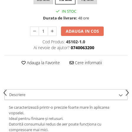
Curatat
Accesori cana
Indreptat fara vopsire
Decapant
IN STOC
PPS Sistem aplicat vopseaua
Prese tinichigerie
Durata de livrare:
48 ore
Degresant suprafete
Masurat
2.5 MASCARE
Montat si demontat
ADAUGA IN COS
Hartie mascare
Scule tinichigerie
Cod Produs:
45102-1.0
Folie mascare
Tras tabla
Ai nevoie de ajutor?
0740063200
Banda mascare
3.7 SUDURA
Suporti
Aparat sudura MIG - MAG
Adauga la Favorite
Cere informatii
Pentru Cabine Vopsit
Aparat sudura MMA - TIG
2.6 SLEFUIRE
Sarma sudura si electrozi
Disc abraziv velcro
Protectie suduri
Hartie abraziva
3.8 USCARE VOPSEA
Descriere
Pasla abraziva
Bloc manual slefuire
Se caracterizează printr-o precizie foarte mare în aplicarea
vopselei.
2.7 FILLER / PRIMER
Ideal pentru finisare și retusuri.
Epoxy Primer
Datorită consumului redus de aer poate funcționa cu
compresoare mai mici.
Filler