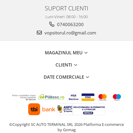
2.12 POLISHARE
SUPORT CLIENTI
Pasta polish
Luni-Vineri: 08:00 - 16:00
Bureti Trizact
0740063200
Bureti polish
vopsitorul.ro@gmail.com
Lavete polish
Faruri
2.13 REPARATIE PIELE
MAGAZINUL MEU
2.14 ORGANIZARE ATELIER
CLIENTI
2.15 Detailing Auto
DATE COMERCIALE
©Copyright SC AUTO TERMINAL SRL 2026
Platforma E-commerce
by Gomag