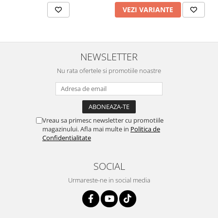
VEZI VARIANTE
Vopsea industriala
Intaritor vopsea 2K
Vopsea Spray
2.10 LAC AUTO
NEWSLETTER
Lac auto MS
Nu rata ofertele si promotiile noastre
Lac auto HS
Lac auto UHS
Lac auto Ceramic
Lac auto Mat
Vreau sa primesc newsletter cu promotiile
Lac auto Retus
magazinului. Afla mai multe in
Politica de
Confidentialitate
Agent de matuire
INTRETINERE CABINE VOPSIT
SOCIAL
Pereti cabinei
Urmareste-ne in social media
2.11 CORECTIE VOPSEA
Indepartat impuritati
Reconditionat suprafete