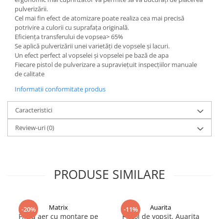
pulverizării.
Filler UV
Cel mai fin efect de atomizare poate realiza cea mai precisă
Intaritor Primer
potrivire a culorii cu suprafața originală.
Spray Primer
Eficiența transferului de vopsea> 65%
Se aplică pulverizării unei varietăți de vopsele și lacuri.
2.8 PREGATIREA VOPSELEI
Un efect perfect al vopselei și vopselei pe bază de apa
Cupe mixare
Fiecare pistol de pulverizare a supraviețuit inspecțiilor manuale
de calitate
Verificat vopseaua
Cartele verificat nuanta
Informatii conformitate produs
Filtre vopsea
Caracteristici
Diluant vopsea si lac
Agent dilutie vopsea apa
Review-uri
(0)
Diluant nitro
Diluant pentru pierdere
Diverse
PRODUSE SIMILARE
Accelerator
2.9 VOPSELE AUTO
Vopsea auto preparata
Matrix
Auarita
-20%
-11%
Filtru aer cu montare pe
Pistol de vopsit, Auarita
Vopsea Ready Mix