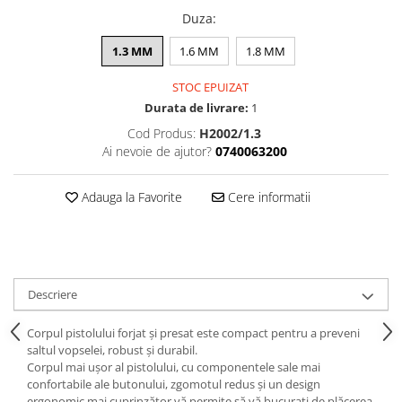
Curatat
Accesori cana
Duza
:
Indreptat fara vopsire
Decapant
PPS Sistem aplicat vopseaua
Prese tinichigerie
1.3 MM
1.6 MM
1.8 MM
Degresant suprafete
Masurat
2.5 MASCARE
STOC EPUIZAT
Montat si demontat
Durata de livrare:
1
Hartie mascare
Scule tinichigerie
Folie mascare
Cod Produs:
H2002/1.3
Tras tabla
Ai nevoie de ajutor?
0740063200
Banda mascare
3.7 SUDURA
Suporti
Aparat sudura MIG - MAG
Adauga la Favorite
Cere informatii
Pentru Cabine Vopsit
Aparat sudura MMA - TIG
2.6 SLEFUIRE
Sarma sudura si electrozi
Disc abraziv velcro
Protectie suduri
Hartie abraziva
3.8 USCARE VOPSEA
Descriere
Pasla abraziva
Bloc manual slefuire
Corpul pistolului forjat și presat este compact pentru a preveni
2.7 FILLER / PRIMER
saltul vopselei, robust și durabil.
Corpul mai ușor al pistolului, cu componentele sale mai
Epoxy Primer
confortabile ale butonului, zgomotul redus și un design
Filler
ergonomic mai cuprinzător vă permite să vă bucurați de plăcerea