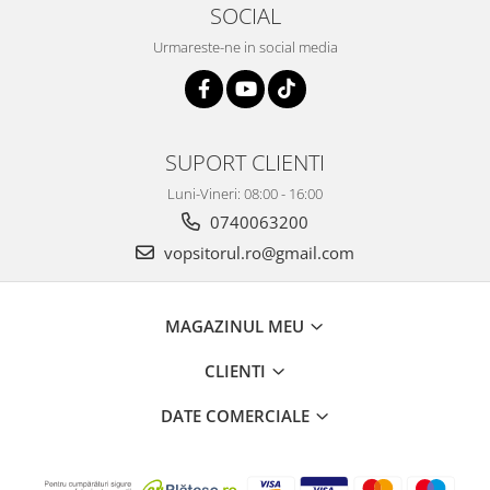
2.12 POLISHARE
SOCIAL
Pasta polish
Urmareste-ne in social media
Bureti Trizact
Bureti polish
Lavete polish
Faruri
SUPORT CLIENTI
2.13 REPARATIE PIELE
Luni-Vineri: 08:00 - 16:00
2.14 ORGANIZARE ATELIER
0740063200
vopsitorul.ro@gmail.com
2.15 Detailing Auto
MAGAZINUL MEU
CLIENTI
DATE COMERCIALE