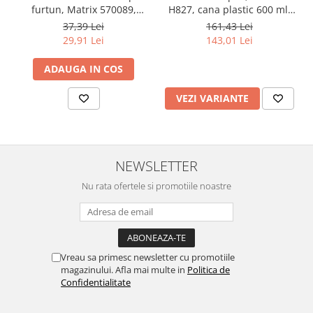
furtun, Matrix 570089,
H827, cana plastic 600 ml,
Vopsea industriala
pentru condens si
duza la alegere, consum
37,39 Lei
161,43 Lei
Intaritor vopsea 2K
impuritati, filet conectare
aer 170-300 l/min
29,91 Lei
143,01 Lei
1/4, purjare manuala
Vopsea Spray
ADAUGA IN COS
2.10 LAC AUTO
Lac auto MS
VEZI VARIANTE
Lac auto HS
Lac auto UHS
Lac auto Ceramic
NEWSLETTER
Lac auto Mat
Lac auto Retus
Nu rata ofertele si promotiile noastre
Agent de matuire
INTRETINERE CABINE VOPSIT
Pereti cabinei
Vreau sa primesc newsletter cu promotiile
2.11 CORECTIE VOPSEA
magazinului. Afla mai multe in
Politica de
Indepartat impuritati
Confidentialitate
Reconditionat suprafete