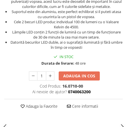
pulverizați vopsea, acest lucru este deosebit de important în cazul
Curatat
Accesori cana
Indreptat fara vopsire
culorilor dificile, cum ar fi culorile sidefate și metalice.
Decapant
Suportul este din aluminiu, este perfect echilibrat si il puteti atasa
PPS Sistem aplicat vopseaua
Prese tinichigerie
cu usurinta la un pistol de vopsea.
Degresant suprafete
Masurat
Cele 2 becuri LED produc individual 100 de lumeni cu o Valoare
2.5 MASCARE
Kelvin de 4500.
Montat si demontat
Lămpile LED conțin 2 funcții de lumină cu un timp de funcționare
Hartie mascare
Scule tinichigerie
de 30 de minute la cea mai mare setare.
Folie mascare
Datorită becurilor LED duble, ai o suprafață iluminată și fără umbre
Tras tabla
în timp ce vopsesti
Banda mascare
3.7 SUDURA
Suporti
IN STOC
Aparat sudura MIG - MAG
Durata de livrare:
48 ore
Pentru Cabine Vopsit
Aparat sudura MMA - TIG
2.6 SLEFUIRE
Sarma sudura si electrozi
ADAUGA IN COS
Disc abraziv velcro
Protectie suduri
Cod Produs:
16.0710-00
Hartie abraziva
3.8 USCARE VOPSEA
Ai nevoie de ajutor?
0740063200
Pasla abraziva
Bloc manual slefuire
Adauga la Favorite
Cere informatii
2.7 FILLER / PRIMER
Epoxy Primer
Filler