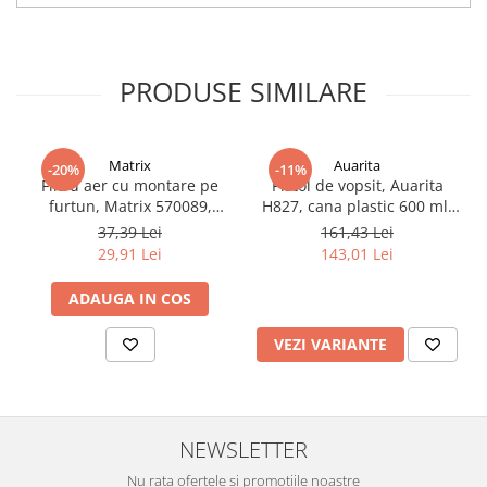
Vopsea industriala
Intaritor vopsea 2K
Vopsea Spray
PRODUSE SIMILARE
2.10 LAC AUTO
Lac auto MS
Matrix
Auarita
-20%
-11%
Lac auto HS
Filtru aer cu montare pe
Pistol de vopsit, Auarita
Lac auto UHS
furtun, Matrix 570089,
H827, cana plastic 600 ml,
pentru condens si
duza la alegere, consum
Lac auto Ceramic
37,39 Lei
161,43 Lei
impuritati, filet conectare
aer 170-300 l/min
29,91 Lei
143,01 Lei
Lac auto Mat
1/4, purjare manuala
Lac auto Retus
ADAUGA IN COS
Agent de matuire
INTRETINERE CABINE VOPSIT
VEZI VARIANTE
Pereti cabinei
2.11 CORECTIE VOPSEA
Indepartat impuritati
NEWSLETTER
Reconditionat suprafete
Nu rata ofertele si promotiile noastre