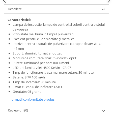
Filler UV
Descriere
Intaritor Primer
Spray Primer
Caracteristici:
Lampa de inspectie, lampa de control al culorii pentru pistolul
2.8 PREGATIREA VOPSELEI
de vopsea
Cupe mixare
Vizibilitate mai bună în timpul pulverizării
Excelent pentru culori sidefate și metalice
Verificat vopseaua
Potrivit pentru pistoale de pulverizare cu capac de aer Ø: 32
Cartele verificat nuanta
-44 mm
Filtre vopsea
Suport: aluminiu turnat anodizat
Moduri de comutare: scăzut - ridicat - oprit
Diluant vopsea si lac
Putere luminoasă per bec: 100 lumeni
Agent dilutie vopsea apa
LED-uri: lumina zilei, 4500 Kelvin - CRI97
Diluant nitro
Timp de funcționare la cea mai mare setare: 30 minute
Baterie: 3.7V 100 mAh
Diluant pentru pierdere
Timp de încărcare: 30 minute
Diverse
Livrat cu cablu de încărcare USB-C
Accelerator
Greutate: 95 grame
2.9 VOPSELE AUTO
Informatii conformitate produs
Vopsea auto preparata
Review-uri
(0)
Vopsea Ready Mix