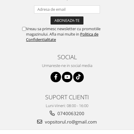
2.12 POLISHARE
Pasta polish
Bureti Trizact
Bureti polish
Vreau sa primesc newsletter cu promotiile
magazinului. Afla mai multe in
Politica de
Lavete polish
Confidentialitate
Faruri
2.13 REPARATIE PIELE
SOCIAL
2.14 ORGANIZARE ATELIER
Urmareste-ne in social media
2.15 Detailing Auto
SUPORT CLIENTI
Luni-Vineri: 08:00 - 16:00
0740063200
vopsitorul.ro@gmail.com