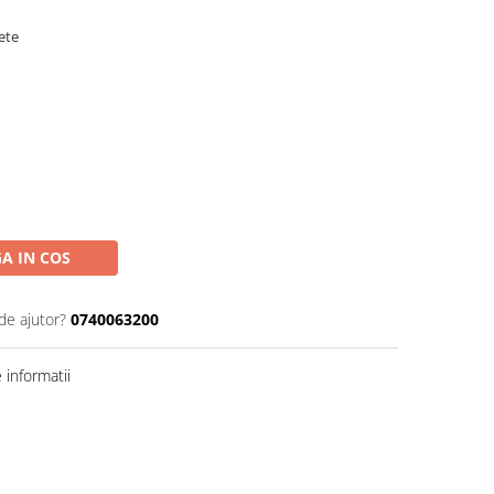
ete
A IN COS
de ajutor?
0740063200
informatii