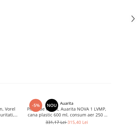
Auarita
-5%
NOU
NOU
n, Vorel
Pistol de vopsit, Auarita NOVA 1 LVMP,
Regul
ritati,
cana plastic 600 ml, consum aer 250 -
manome
manuala
310 l/min, duza 1.3 mm / 1.8 mm
montare pe
331,17 Lei
315,40 Lei