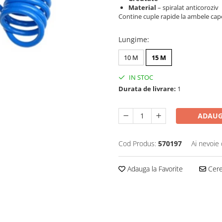
Material
– spiralat anticoroziv
Contine cuple rapide la ambele cap
Lungime
:
10 M
15 M
IN STOC
Durata de livrare:
1
ADAUG
Cod Produs:
570197
Ai nevoie 
Adauga la Favorite
Cere 