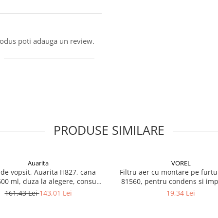
produs poti adauga un review.
PRODUSE SIMILARE
Auarita
VOREL
 de vopsit, Auarita H827, cana
Filtru aer cu montare pe furtu
 600 ml, duza la alegere, consum
81560, pentru condens si impu
aer 170-300 l/min
filet conectare 1/4, purjare 
161,43 Lei
143,01 Lei
19,34 Lei