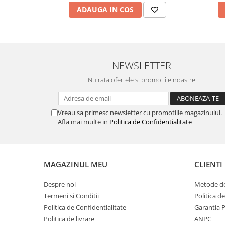
ADAUGA IN COS
Filler UV
Intaritor Primer
Spray Primer
2.8 PREGATIREA VOPSELEI
NEWSLETTER
Cupe mixare
Verificat vopseaua
Nu rata ofertele si promotiile noastre
Cartele verificat nuanta
Filtre vopsea
Vreau sa primesc newsletter cu promotiile magazinului.
Diluant vopsea si lac
Afla mai multe in
Politica de Confidentialitate
Agent dilutie vopsea apa
Diluant nitro
Diluant pentru pierdere
MAGAZINUL MEU
CLIENTI
Diverse
Accelerator
Despre noi
Metode de
2.9 VOPSELE AUTO
Termeni si Conditii
Politica d
Politica de Confidentialitate
Garantia 
Vopsea auto preparata
Politica de livrare
ANPC
Vopsea Ready Mix