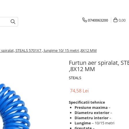
0740063200
0,00
 spiralat, STEALS 5701X7 , lungime 10/ 15 metri ,8X12 MM
Furtun aer spiralat, S
,8X12 MM
STEALS
74,58 Lei
Specificatii tehnice
Presiune
maxima
–
Diametru exterior
–
Diametru interior
–
Lungime
– 10/15 metri
Greutate
–