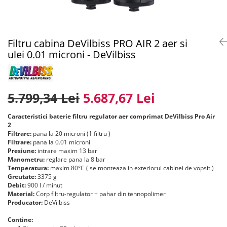
Pentru SATA
Insonorizant
Compresor 220V
4.5 VOPSELE INDUSTRIALE
Pentru Walcom
Mastic etansare
Compresor 380V
Primer 1K
1.3 ACCESORI PISTOALE VOPSIT
Tratarea Ruginii
Compresor surub
Primer 2K
Filtru cabina DeVilbiss PRO AIR 2 aer si
Ceara protectie
Curatat
Rezervor aer
Aditivi
ulei 0.01 microni - DeVilbiss
Mastic pensulabil
Cuple rapide
Ulei compresor
4.6 PREGATIRE SUPRAFATA
2.3 CHIT
Diverse
Suflat
Filtre vopsea pentru cana
Chit Poliesteric Universal
3.4 POLISHARE
5.799,34 Lei
5.687,67 Lei
Furtun alimentare aer
Chit cu Fibre de Sticla
Masina polishat Ø 75 mm
Manometre
Chit pentru Plastic
Masina polishat Ø 125 - 180 mm
Caracteristici baterie filtru regulator aer comprimat DeVilbiss Pro Air
Suport pistol
Chit pentru Aluminiu
2
Masina polishat cu acumulator
Filtrare:
pana la 20 microni (1 filtru )
1.4 FILTRARE AER
Chit Special
Statii de incarcare
Filtrare:
pana la 0.01 microni
Chit Pistolabil
Presiune:
intrare maxim 13 bar
Baterie filtrare aer vopsitorie
3.5 SCULE POLIZARE
Manometru:
reglare pana la 8 bar
Rasina si fibra de sticla
Filtre cu montare pe furtun
Temperatura:
maxim 80°C ( se monteaza in exteriorul cabinei de vopsit )
Polizoare pe aer
Greutate:
3375 g
Scule speciale pentru chit
Consumabile filtre aer
Curatat suprafate
Debit:
900 l / minut
2.4 PREGATIREA SUPRAFETEI
1.5 CANA PISTOALE VOPSIT
Material:
Corp filtru-regulator + pahar din tehnopolimer
Polizor electric
Producator:
DeVilbiss
Pompa lichid
Cana pistol
Consumabile
Lavete
Contine:
Cana pistol presurizare
3.6 INDREPTAT CAROSERIE