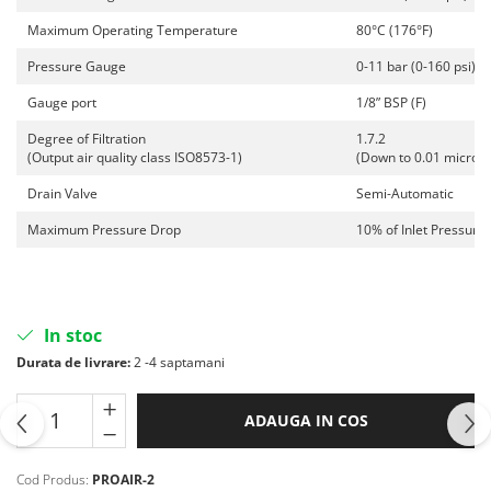
Filler UV
Maximum Operating Temperature
80°C (176°F)
Intaritor Primer
Pressure Gauge
0-11 bar (0-160 psi)
Spray Primer
Gauge port
1/8” BSP (F)
2.8 PREGATIREA VOPSELEI
Degree of Filtration
1.7.2
Cupe mixare
(Output air quality class ISO8573-1)
(Down to 0.01 micron
Verificat vopseaua
Drain Valve
Semi-Automatic
Cartele verificat nuanta
Filtre vopsea
Maximum Pressure Drop
10% of Inlet Pressure
Diluant vopsea si lac
Agent dilutie vopsea apa
Diluant nitro
In stoc
Diluant pentru pierdere
Durata de livrare:
2 -4 saptamani
Diverse
Accelerator
ADAUGA IN COS
2.9 VOPSELE AUTO
Vopsea auto preparata
Cod Produs:
PROAIR-2
Vopsea Ready Mix