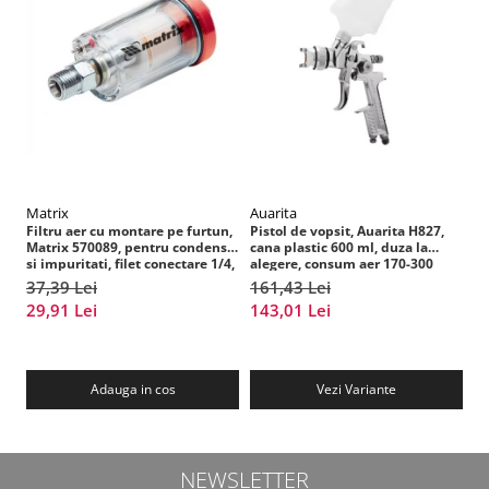
Matrix
Auarita
V
Filtru aer cu montare pe furtun,
Pistol de vopsit, Auarita H827,
Fi
Matrix 570089, pentru condens
cana plastic 600 ml, duza la
Vo
si impuritati, filet conectare 1/4,
alegere, consum aer 170-300
im
purjare manuala
l/min
pu
37,39 Lei
161,43 Lei
1
29,91 Lei
143,01 Lei
Adauga in cos
Vezi Variante
NEWSLETTER