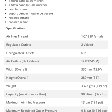
1 filtru pana la 20 microni
Curatat
Accesori cana
1 filtru pana la 0.01 microni
Indreptat fara vopsire
Decapant
regulator aer
PPS Sistem aplicat vopseaua
Prese tinichigerie
suport pentru motare pe perete
Degresant suprafete
robinet intrare
Masurat
robineti iesire
2.5 MASCARE
Montat si demontat
Specification
Hartie mascare
Scule tinichigerie
Folie mascare
Air Inlet Thread
1/2” BSP female
Tras tabla
Banda mascare
3.7 SUDURA
Regulated Outlets
2 Valved
Suporti
Aparat sudura MIG - MAG
Unregulated Outlets
N/A
Pentru Cabine Vopsit
Aparat sudura MMA - TIG
Air Outlets (Ball Valves)
1/ 4” BSP (M)
2.6 SLEFUIRE
Sarma sudura si electrozi
Width (Overall)
330mm (12.9”)
Disc abraziv velcro
Protectie suduri
Hartie abraziva
Height (Overall)
280mm (11”)
3.8 USCARE VOPSEA
Pasla abraziva
Weight
3375 gms (119 oz)
Bloc manual slefuire
Capacity (maximum air flow)
900 l/min (32 cfm)
2.7 FILLER / PRIMER
Maximum Air Inlet Pressure
13 bar (189 psi)
Epoxy Primer
Filler
Maximum Regulated Outlet Pressure
0-8 bar (0-116 psi)