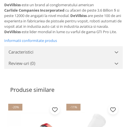
2.12 POLISHARE
DeVilbiss
este un brand al conglomeratului american
Carlisle Companies Incorporated
cu afaceri de peste 3.6 Billion $ si
Pasta polish
peste 12000 de angajati la nivel modial.
DeVilbiss
are peste 100 de ani
Bureti Trizact
experienta in fabricariea de pistoale pentru vopsit, roboti automati de
Bureti polish
vopsit atat in industia auto cat si in industria aviatica si navala.
DeVilbiss
este lider mondial in lume cu varful de gama GTI Pro Lite.
Lavete polish
Faruri
Informatii conformitate produs
2.13 REPARATIE PIELE
Caracteristici
2.14 ORGANIZARE ATELIER
Review-uri
(0)
2.15 Detailing Auto
Produse similare
-20%
-11%