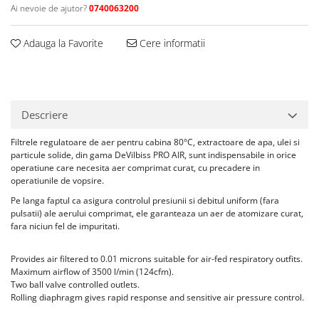
Ai nevoie de ajutor?
0740063200
Vopsea industriala
Intaritor vopsea 2K
Adauga la Favorite
Cere informatii
Vopsea Spray
2.10 LAC AUTO
Lac auto MS
Lac auto HS
Descriere
Lac auto UHS
Filtrele regulatoare de aer pentru cabina 80°C, extractoare de apa, ulei si
Lac auto Ceramic
particule solide, din gama DeVilbiss PRO AIR, sunt indispensabile in orice
operatiune care necesita aer comprimat curat, cu precadere in
Lac auto Mat
operatiunile de vopsire.
Lac auto Retus
Pe langa faptul ca asigura controlul presiunii si debitul uniform (fara
Agent de matuire
pulsatii) ale aerului comprimat, ele garanteaza un aer de atomizare curat,
INTRETINERE CABINE VOPSIT
fara niciun fel de impuritati.
Pereti cabinei
Provides air filtered to 0.01 microns suitable for air-fed respiratory outfits.
2.11 CORECTIE VOPSEA
Maximum airflow of 3500 l/min (124cfm).
Two ball valve controlled outlets.
Indepartat impuritati
Rolling diaphragm gives rapid response and sensitive air pressure control.
Reconditionat suprafete