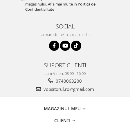
magazinului. Afla mai multe in
Politica de
Vopsea industriala
Confidentialitate
Intaritor vopsea 2K
Vopsea Spray
SOCIAL
2.10 LAC AUTO
Urmareste-ne in social media
Lac auto MS
Lac auto HS
Lac auto UHS
Lac auto Ceramic
SUPORT CLIENTI
Lac auto Mat
Luni-Vineri: 08:00 - 16:00
Lac auto Retus
0740063200
Agent de matuire
vopsitorul.ro@gmail.com
INTRETINERE CABINE VOPSIT
Pereti cabinei
2.11 CORECTIE VOPSEA
MAGAZINUL MEU
Indepartat impuritati
CLIENTI
Reconditionat suprafete