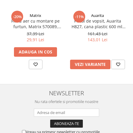
Filler UV
Intaritor Primer
Matrix
Auarita
-20%
-11%
Filtru aer cu montare pe
Pistol de vopsit, Auarita
Spray Primer
furtun, Matrix 570089,
H827, cana plastic 600 ml,
2.8 PREGATIREA VOPSELEI
pentru condens si
duza la alegere, consum
37,39 Lei
161,43 Lei
impuritati, filet conectare
aer 170-300 l/min
Cupe mixare
29,91 Lei
143,01 Lei
1/4, purjare manuala
Verificat vopseaua
ADAUGA IN COS
Cartele verificat nuanta
Filtre vopsea
VEZI VARIANTE
Diluant vopsea si lac
Agent dilutie vopsea apa
Diluant nitro
NEWSLETTER
Diluant pentru pierdere
Diverse
Nu rata ofertele si promotiile noastre
Accelerator
2.9 VOPSELE AUTO
Vopsea auto preparata
Vreau sa primesc newsletter cu promotiile
Vopsea Ready Mix