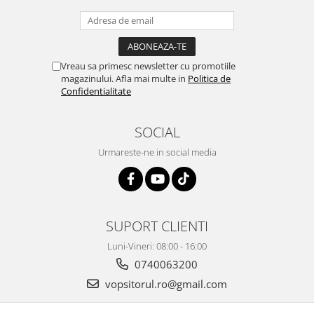
Vopsea industriala
Intaritor vopsea 2K
Vopsea Spray
Vreau sa primesc newsletter cu promotiile
2.10 LAC AUTO
magazinului. Afla mai multe in
Politica de
Confidentialitate
Lac auto MS
Lac auto HS
SOCIAL
Lac auto UHS
Lac auto Ceramic
Urmareste-ne in social media
Lac auto Mat
Lac auto Retus
Agent de matuire
INTRETINERE CABINE VOPSIT
SUPORT CLIENTI
Pereti cabinei
Luni-Vineri: 08:00 - 16:00
2.11 CORECTIE VOPSEA
0740063200
Indepartat impuritati
vopsitorul.ro@gmail.com
Reconditionat suprafete