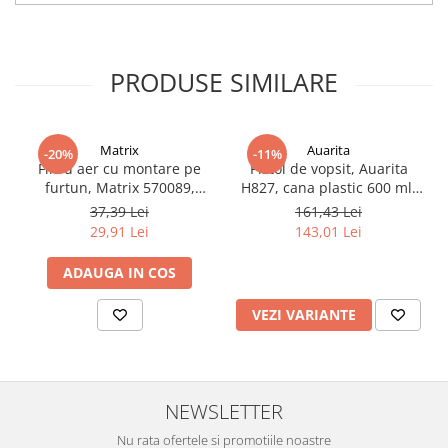
Filler UV
Intaritor Primer
Spray Primer
PRODUSE SIMILARE
2.8 PREGATIREA VOPSELEI
Cupe mixare
Matrix
Auarita
-20%
-11%
Verificat vopseaua
Filtru aer cu montare pe
Pistol de vopsit, Auarita
Cartele verificat nuanta
furtun, Matrix 570089,
H827, cana plastic 600 ml,
pentru condens si
duza la alegere, consum
Filtre vopsea
37,39 Lei
161,43 Lei
impuritati, filet conectare
aer 170-300 l/min
29,91 Lei
143,01 Lei
Diluant vopsea si lac
1/4, purjare manuala
Agent dilutie vopsea apa
ADAUGA IN COS
Diluant nitro
Diluant pentru pierdere
VEZI VARIANTE
Diverse
Accelerator
2.9 VOPSELE AUTO
NEWSLETTER
Vopsea auto preparata
Nu rata ofertele si promotiile noastre
Vopsea Ready Mix