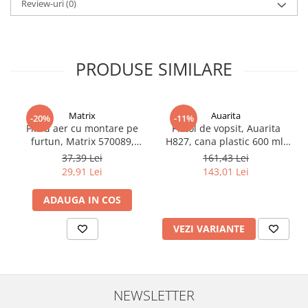
Review-uri
(0)
Filler UV
Intaritor Primer
Spray Primer
PRODUSE SIMILARE
2.8 PREGATIREA VOPSELEI
Cupe mixare
Verificat vopseaua
Matrix
Auarita
-20%
-11%
Cartele verificat nuanta
Filtru aer cu montare pe
Pistol de vopsit, Auarita
furtun, Matrix 570089,
H827, cana plastic 600 ml,
Filtre vopsea
pentru condens si
duza la alegere, consum
37,39 Lei
161,43 Lei
Diluant vopsea si lac
impuritati, filet conectare
aer 170-300 l/min
29,91 Lei
143,01 Lei
Agent dilutie vopsea apa
1/4, purjare manuala
Diluant nitro
ADAUGA IN COS
Diluant pentru pierdere
VEZI VARIANTE
Diverse
Accelerator
2.9 VOPSELE AUTO
Vopsea auto preparata
NEWSLETTER
Vopsea Ready Mix