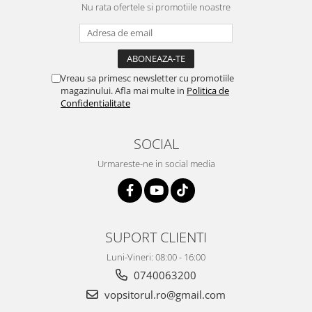
Nu rata ofertele si promotiile noastre
Vopsea industriala
Intaritor vopsea 2K
Vopsea Spray
2.10 LAC AUTO
Vreau sa primesc newsletter cu promotiile
magazinului. Afla mai multe in
Politica de
Lac auto MS
Confidentialitate
Lac auto HS
Lac auto UHS
SOCIAL
Lac auto Ceramic
Urmareste-ne in social media
Lac auto Mat
Lac auto Retus
Agent de matuire
INTRETINERE CABINE VOPSIT
SUPORT CLIENTI
Pereti cabinei
Luni-Vineri: 08:00 - 16:00
2.11 CORECTIE VOPSEA
0740063200
Indepartat impuritati
vopsitorul.ro@gmail.com
Reconditionat suprafete