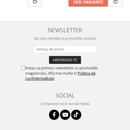
VEZI VARIANTE
Vopsea industriala
Intaritor vopsea 2K
Vopsea Spray
NEWSLETTER
2.10 LAC AUTO
Nu rata ofertele si promotiile noastre
Lac auto MS
Lac auto HS
Lac auto UHS
Lac auto Ceramic
Vreau sa primesc newsletter cu promotiile
Lac auto Mat
magazinului. Afla mai multe in
Politica de
Lac auto Retus
Confidentialitate
Agent de matuire
INTRETINERE CABINE VOPSIT
SOCIAL
Pereti cabinei
Urmareste-ne in social media
2.11 CORECTIE VOPSEA
Indepartat impuritati
Reconditionat suprafete