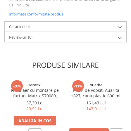
GTI Pro Lite.
Filler UV
Intaritor Primer
Informatii conformitate produs
Spray Primer
Caracteristici
2.8 PREGATIREA VOPSELEI
Review-uri
(0)
Cupe mixare
Verificat vopseaua
Cartele verificat nuanta
Filtre vopsea
PRODUSE SIMILARE
Diluant vopsea si lac
Agent dilutie vopsea apa
Diluant nitro
Matrix
Auarita
-20%
-11%
Filtru aer cu montare pe
Pistol de vopsit, Auarita
Diluant pentru pierdere
furtun, Matrix 570089,
H827, cana plastic 600 ml,
Diverse
pentru condens si
duza la alegere, consum
37,39 Lei
161,43 Lei
Accelerator
impuritati, filet conectare
aer 170-300 l/min
29,91 Lei
143,01 Lei
1/4, purjare manuala
2.9 VOPSELE AUTO
ADAUGA IN COS
Vopsea auto preparata
Vopsea Ready Mix