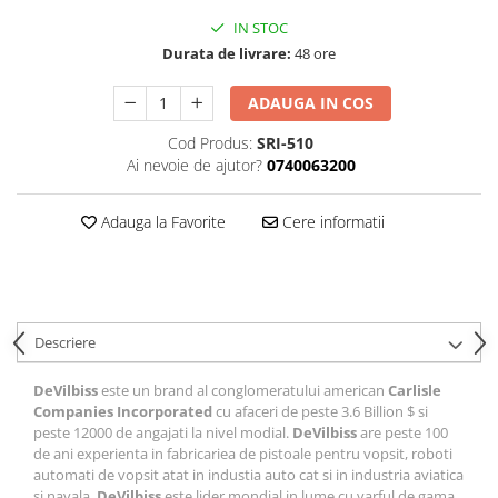
Curatat
Accesori cana
Indreptat fara vopsire
IN STOC
Decapant
PPS Sistem aplicat vopseaua
Prese tinichigerie
Durata de livrare:
48 ore
Degresant suprafete
Masurat
2.5 MASCARE
ADAUGA IN COS
Montat si demontat
Hartie mascare
Scule tinichigerie
Cod Produs:
SRI-510
Folie mascare
Ai nevoie de ajutor?
0740063200
Tras tabla
Banda mascare
3.7 SUDURA
Suporti
Adauga la Favorite
Cere informatii
Aparat sudura MIG - MAG
Pentru Cabine Vopsit
Aparat sudura MMA - TIG
2.6 SLEFUIRE
Sarma sudura si electrozi
Disc abraziv velcro
Protectie suduri
Hartie abraziva
Descriere
3.8 USCARE VOPSEA
Pasla abraziva
DeVilbiss
este un brand al conglomeratului american
Carlisle
Bloc manual slefuire
Companies Incorporated
cu afaceri de peste 3.6 Billion $ si
2.7 FILLER / PRIMER
peste 12000 de angajati la nivel modial.
DeVilbiss
are peste 100
de ani experienta in fabricariea de pistoale pentru vopsit, roboti
Epoxy Primer
automati de vopsit atat in industia auto cat si in industria aviatica
Filler
si navala.
DeVilbiss
este lider mondial in lume cu varful de gama