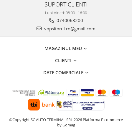
2.12 POLISHARE
SUPORT CLIENTI
Pasta polish
Luni-Vineri: 08:00 - 16:00
Bureti Trizact
0740063200
Bureti polish
vopsitorul.ro@gmail.com
Lavete polish
Faruri
MAGAZINUL MEU
2.13 REPARATIE PIELE
2.14 ORGANIZARE ATELIER
CLIENTI
2.15 Detailing Auto
DATE COMERCIALE
©Copyright SC AUTO TERMINAL SRL 2026
Platforma E-commerce
by Gomag