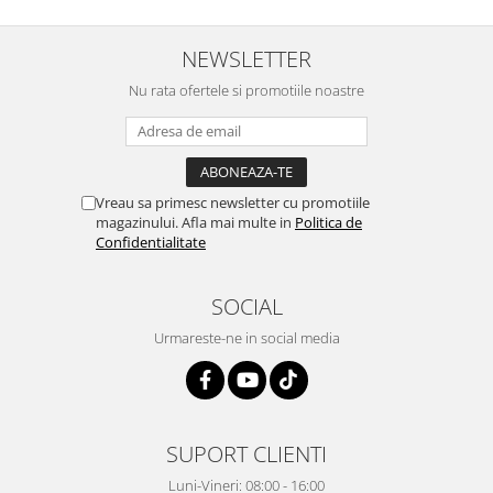
Vopsea industriala
NEWSLETTER
Intaritor vopsea 2K
Vopsea Spray
Nu rata ofertele si promotiile noastre
2.10 LAC AUTO
Lac auto MS
Lac auto HS
Vreau sa primesc newsletter cu promotiile
Lac auto UHS
magazinului. Afla mai multe in
Politica de
Lac auto Ceramic
Confidentialitate
Lac auto Mat
Lac auto Retus
SOCIAL
Agent de matuire
Urmareste-ne in social media
INTRETINERE CABINE VOPSIT
Pereti cabinei
2.11 CORECTIE VOPSEA
Indepartat impuritati
SUPORT CLIENTI
Reconditionat suprafete
Luni-Vineri: 08:00 - 16:00