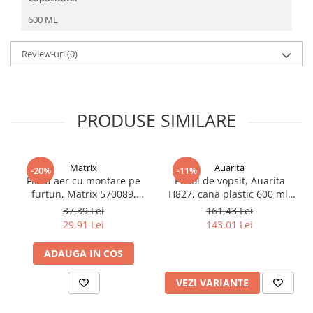
Filler UV
600 ML
Intaritor Primer
Spray Primer
Review-uri
(0)
2.8 PREGATIREA VOPSELEI
Cupe mixare
Verificat vopseaua
PRODUSE SIMILARE
Cartele verificat nuanta
Filtre vopsea
Diluant vopsea si lac
Matrix
Auarita
-20%
-11%
Filtru aer cu montare pe
Pistol de vopsit, Auarita
Agent dilutie vopsea apa
furtun, Matrix 570089,
H827, cana plastic 600 ml,
Diluant nitro
pentru condens si
duza la alegere, consum
37,39 Lei
161,43 Lei
Diluant pentru pierdere
impuritati, filet conectare
aer 170-300 l/min
29,91 Lei
143,01 Lei
1/4, purjare manuala
Diverse
ADAUGA IN COS
Accelerator
2.9 VOPSELE AUTO
VEZI VARIANTE
Vopsea auto preparata
Vopsea Ready Mix