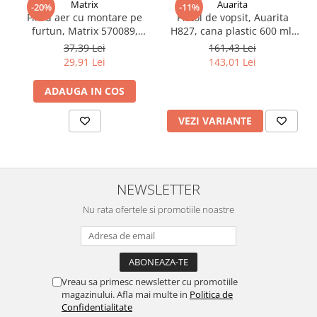
Matrix
Auarita
-20%
-11%
Vopsea industriala
Filtru aer cu montare pe
Pistol de vopsit, Auarita
furtun, Matrix 570089,
H827, cana plastic 600 ml,
Intaritor vopsea 2K
pentru condens si
duza la alegere, consum
37,39 Lei
161,43 Lei
Vopsea Spray
impuritati, filet conectare
aer 170-300 l/min
29,91 Lei
143,01 Lei
1/4, purjare manuala
2.10 LAC AUTO
ADAUGA IN COS
Lac auto MS
Lac auto HS
VEZI VARIANTE
Lac auto UHS
Lac auto Ceramic
Lac auto Mat
NEWSLETTER
Lac auto Retus
Agent de matuire
Nu rata ofertele si promotiile noastre
INTRETINERE CABINE VOPSIT
Pereti cabinei
2.11 CORECTIE VOPSEA
Vreau sa primesc newsletter cu promotiile
Indepartat impuritati
magazinului. Afla mai multe in
Politica de
Reconditionat suprafete
Confidentialitate