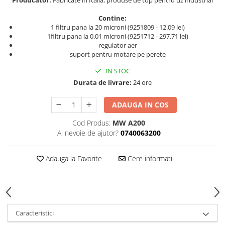
Producator:
Fabricate in Italia, produse de top pentru uz industrial
Curatat
Accesori cana
Indreptat fara vopsire
Contine:
Decapant
PPS Sistem aplicat vopseaua
Prese tinichigerie
1 filtru pana la 20 microni (9251809 - 12.09 lei)
Degresant suprafete
1filtru pana la 0.01 microni (9251712 - 297.71 lei)
Masurat
2.5 MASCARE
regulator aer
Montat si demontat
suport pentru motare pe perete
Hartie mascare
Scule tinichigerie
IN STOC
Folie mascare
Tras tabla
Durata de livrare:
24 ore
Banda mascare
3.7 SUDURA
Suporti
Aparat sudura MIG - MAG
ADAUGA IN COS
Pentru Cabine Vopsit
Aparat sudura MMA - TIG
Cod Produs:
MW A200
2.6 SLEFUIRE
Sarma sudura si electrozi
Ai nevoie de ajutor?
0740063200
Disc abraziv velcro
Protectie suduri
Hartie abraziva
3.8 USCARE VOPSEA
Adauga la Favorite
Cere informatii
Pasla abraziva
Bloc manual slefuire
2.7 FILLER / PRIMER
Epoxy Primer
Caracteristici
Filler