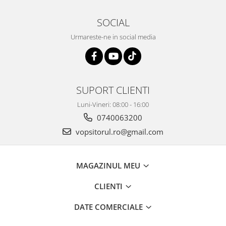
2.12 POLISHARE
Pasta polish
SOCIAL
Bureti Trizact
Urmareste-ne in social media
Bureti polish
Lavete polish
Faruri
2.13 REPARATIE PIELE
SUPORT CLIENTI
2.14 ORGANIZARE ATELIER
Luni-Vineri: 08:00 - 16:00
2.15 Detailing Auto
0740063200
vopsitorul.ro@gmail.com
MAGAZINUL MEU
CLIENTI
DATE COMERCIALE