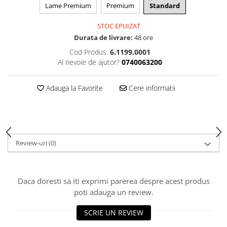
Curatat
Lame Premium
Premium
Standard
Accesori cana
Indreptat fara vopsire
Decapant
PPS Sistem aplicat vopseaua
Prese tinichigerie
STOC EPUIZAT
Degresant suprafete
Masurat
Durata de livrare:
48 ore
2.5 MASCARE
Montat si demontat
Cod Produs:
6.1199.0001
Hartie mascare
Ai nevoie de ajutor?
0740063200
Scule tinichigerie
Folie mascare
Tras tabla
Banda mascare
Adauga la Favorite
Cere informatii
3.7 SUDURA
Suporti
Aparat sudura MIG - MAG
Pentru Cabine Vopsit
Aparat sudura MMA - TIG
2.6 SLEFUIRE
Sarma sudura si electrozi
Disc abraziv velcro
Review-uri
(0)
Protectie suduri
Hartie abraziva
3.8 USCARE VOPSEA
Pasla abraziva
Daca doresti sa iti exprimi parerea despre acest produs
Bloc manual slefuire
poti adauga un review.
2.7 FILLER / PRIMER
Epoxy Primer
SCRIE UN REVIEW
Filler