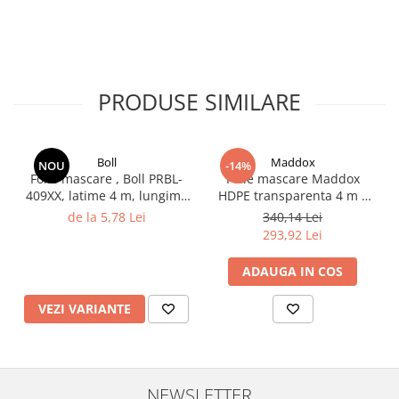
Filler UV
Intaritor Primer
Spray Primer
2.8 PREGATIREA VOPSELEI
PRODUSE SIMILARE
Cupe mixare
Verificat vopseaua
Cartele verificat nuanta
Boll
Maddox
NOU
-14%
Folie mascare , Boll PRBL-
Folie mascare Maddox
Filtre vopsea
409XX, latime 4 m, lungime
HDPE transparenta 4 m x
Diluant vopsea si lac
5 / 7 / 8 / 12.5 m
300 m
de la 5,78 Lei
340,14 Lei
Agent dilutie vopsea apa
293,92 Lei
Diluant nitro
ADAUGA IN COS
Diluant pentru pierdere
Diverse
VEZI VARIANTE
Accelerator
2.9 VOPSELE AUTO
Vopsea auto preparata
NEWSLETTER
Vopsea Ready Mix