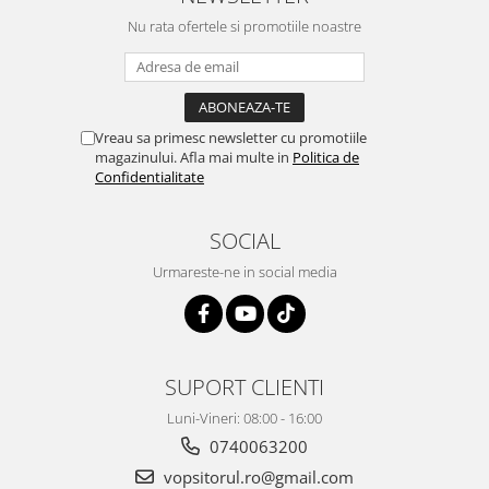
Vopsea industriala
Nu rata ofertele si promotiile noastre
Intaritor vopsea 2K
Vopsea Spray
2.10 LAC AUTO
Vreau sa primesc newsletter cu promotiile
Lac auto MS
magazinului. Afla mai multe in
Politica de
Lac auto HS
Confidentialitate
Lac auto UHS
Lac auto Ceramic
SOCIAL
Lac auto Mat
Urmareste-ne in social media
Lac auto Retus
Agent de matuire
INTRETINERE CABINE VOPSIT
Pereti cabinei
SUPORT CLIENTI
2.11 CORECTIE VOPSEA
Luni-Vineri: 08:00 - 16:00
Indepartat impuritati
0740063200
Reconditionat suprafete
vopsitorul.ro@gmail.com