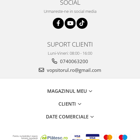
SOCIAL
Vopsea industriala
Urmareste-ne in social media
Intaritor vopsea 2K
Vopsea Spray
2.10 LAC AUTO
Lac auto MS
SUPORT CLIENTI
Lac auto HS
Luni-Vineri: 08:00 - 16:00
Lac auto UHS
0740063200
Lac auto Ceramic
vopsitorul.ro@gmail.com
Lac auto Mat
Lac auto Retus
Agent de matuire
MAGAZINUL MEU
INTRETINERE CABINE VOPSIT
CLIENTI
Pereti cabinei
DATE COMERCIALE
2.11 CORECTIE VOPSEA
Indepartat impuritati
Reconditionat suprafete