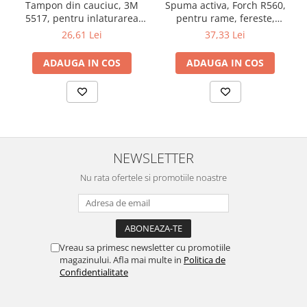
Tampon din cauciuc, 3M
Spuma activa, Forch R560,
Filler UV
5517, pentru inlaturarea
pentru rame, fereste,
apei de pe elemente,
textile, tapiterii etc., gramaj
Intaritor Primer
26,61 Lei
37,33 Lei
diamensiune 320 x 360 mm
600 ml
Spray Primer
ADAUGA IN COS
ADAUGA IN COS
2.8 PREGATIREA VOPSELEI
Cupe mixare
Verificat vopseaua
Cartele verificat nuanta
Filtre vopsea
NEWSLETTER
Diluant vopsea si lac
Nu rata ofertele si promotiile noastre
Agent dilutie vopsea apa
Diluant nitro
Diluant pentru pierdere
Diverse
Vreau sa primesc newsletter cu promotiile
Accelerator
magazinului. Afla mai multe in
Politica de
2.9 VOPSELE AUTO
Confidentialitate
Vopsea auto preparata
Vopsea Ready Mix