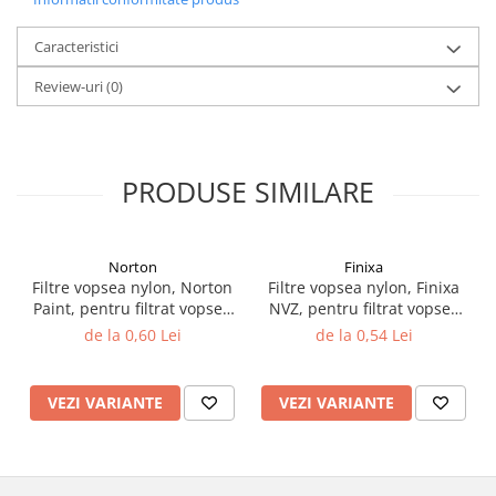
Filler UV
Caracteristici
Intaritor Primer
Spray Primer
Review-uri
(0)
2.8 PREGATIREA VOPSELEI
Cupe mixare
Verificat vopseaua
PRODUSE SIMILARE
Cartele verificat nuanta
Filtre vopsea
Diluant vopsea si lac
Norton
Finixa
Agent dilutie vopsea apa
Filtre vopsea nylon, Norton
Filtre vopsea nylon, Finixa
Paint, pentru filtrat vopsea
NVZ, pentru filtrat vopsea
Diluant nitro
125 µ / 190 µ, pret 1 buc
125 µ / 190 µ, pret 1 buc
de la 0,60 Lei
de la 0,54 Lei
Diluant pentru pierdere
Diverse
Accelerator
VEZI VARIANTE
VEZI VARIANTE
2.9 VOPSELE AUTO
Vopsea auto preparata
Vopsea Ready Mix