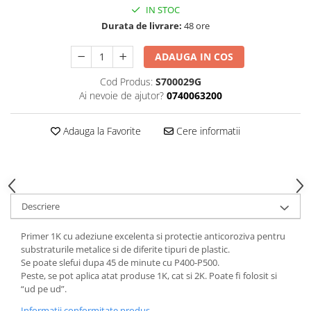
Curatat
IN STOC
Accesori cana
Indreptat fara vopsire
Decapant
Durata de livrare:
48 ore
PPS Sistem aplicat vopseaua
Prese tinichigerie
Degresant suprafete
Masurat
ADAUGA IN COS
2.5 MASCARE
Montat si demontat
Cod Produs:
S700029G
Hartie mascare
Scule tinichigerie
Ai nevoie de ajutor?
0740063200
Folie mascare
Tras tabla
Banda mascare
3.7 SUDURA
Adauga la Favorite
Cere informatii
Suporti
Aparat sudura MIG - MAG
Pentru Cabine Vopsit
Aparat sudura MMA - TIG
2.6 SLEFUIRE
Sarma sudura si electrozi
Disc abraziv velcro
Protectie suduri
Descriere
Hartie abraziva
3.8 USCARE VOPSEA
Pasla abraziva
Primer 1K cu adeziune excelenta si protectie anticoroziva pentru
Bloc manual slefuire
substraturile metalice si de diferite tipuri de plastic.
Se poate slefui dupa 45 de minute cu P400-P500.
2.7 FILLER / PRIMER
Peste, se pot aplica atat produse 1K, cat si 2K. Poate fi folosit si
Epoxy Primer
“ud pe ud”.
Filler
Informatii conformitate produs