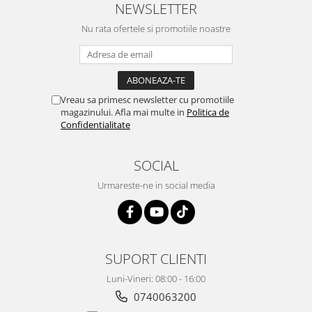
NEWSLETTER
Vopsea industriala
Nu rata ofertele si promotiile noastre
Intaritor vopsea 2K
Vopsea Spray
2.10 LAC AUTO
Lac auto MS
Vreau sa primesc newsletter cu promotiile
Lac auto HS
magazinului. Afla mai multe in
Politica de
Confidentialitate
Lac auto UHS
Lac auto Ceramic
SOCIAL
Lac auto Mat
Lac auto Retus
Urmareste-ne in social media
Agent de matuire
INTRETINERE CABINE VOPSIT
Pereti cabinei
SUPORT CLIENTI
2.11 CORECTIE VOPSEA
Luni-Vineri: 08:00 - 16:00
Indepartat impuritati
0740063200
Reconditionat suprafete