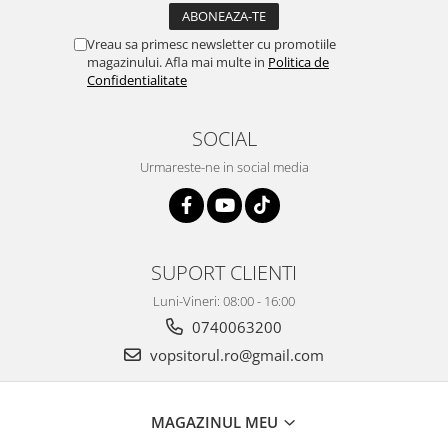
Vopsea industriala
Vreau sa primesc newsletter cu promotiile
Intaritor vopsea 2K
magazinului. Afla mai multe in
Politica de
Vopsea Spray
Confidentialitate
2.10 LAC AUTO
Lac auto MS
SOCIAL
Lac auto HS
Urmareste-ne in social media
Lac auto UHS
Lac auto Ceramic
Lac auto Mat
Lac auto Retus
SUPORT CLIENTI
Agent de matuire
Luni-Vineri: 08:00 - 16:00
INTRETINERE CABINE VOPSIT
0740063200
Pereti cabinei
vopsitorul.ro@gmail.com
2.11 CORECTIE VOPSEA
Indepartat impuritati
MAGAZINUL MEU
Reconditionat suprafete