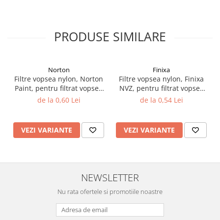
Filler UV
Intaritor Primer
PRODUSE SIMILARE
Spray Primer
2.8 PREGATIREA VOPSELEI
Cupe mixare
Norton
Finixa
Verificat vopseaua
Filtre vopsea nylon, Norton
Filtre vopsea nylon, Finixa
Paint, pentru filtrat vopsea
NVZ, pentru filtrat vopsea
Cartele verificat nuanta
125 µ / 190 µ, pret 1 buc
125 µ / 190 µ, pret 1 buc
de la 0,60 Lei
de la 0,54 Lei
Filtre vopsea
Diluant vopsea si lac
Agent dilutie vopsea apa
VEZI VARIANTE
VEZI VARIANTE
Diluant nitro
Diluant pentru pierdere
Diverse
NEWSLETTER
Accelerator
2.9 VOPSELE AUTO
Nu rata ofertele si promotiile noastre
Vopsea auto preparata
Vopsea Ready Mix