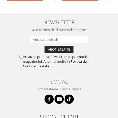
2.12 POLISHARE
Pasta polish
Bureti Trizact
NEWSLETTER
Bureti polish
Nu rata ofertele si promotiile noastre
Lavete polish
Faruri
2.13 REPARATIE PIELE
2.14 ORGANIZARE ATELIER
Vreau sa primesc newsletter cu promotiile
2.15 Detailing Auto
magazinului. Afla mai multe in
Politica de
Confidentialitate
SOCIAL
Urmareste-ne in social media
SUPORT CLIENTI