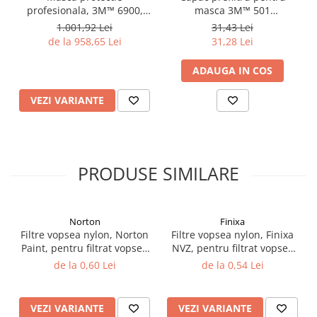
profesionala, 3M™ 6900,
masca 3M™ 501
Vopsea industriala
marime la alegere M / L,
compatibile cu toate filtrele
1.001,92 Lei
31,43 Lei
Intaritor vopsea 2K
integrala de protectie
(set 2 filtre)
de la 958,65 Lei
31,28 Lei
respiratorie reutilizabila,
Vopsea Spray
fara filtre (se comanda
ADAUGA IN COS
2.10 LAC AUTO
separat)
Lac auto MS
VEZI VARIANTE
Lac auto HS
Lac auto UHS
Lac auto Ceramic
Lac auto Mat
PRODUSE SIMILARE
Lac auto Retus
Agent de matuire
Norton
Finixa
INTRETINERE CABINE VOPSIT
Filtre vopsea nylon, Norton
Filtre vopsea nylon, Finixa
Pereti cabinei
Paint, pentru filtrat vopsea
NVZ, pentru filtrat vopsea
125 µ / 190 µ, pret 1 buc
125 µ / 190 µ, pret 1 buc
2.11 CORECTIE VOPSEA
de la 0,60 Lei
de la 0,54 Lei
Indepartat impuritati
Reconditionat suprafete
VEZI VARIANTE
VEZI VARIANTE