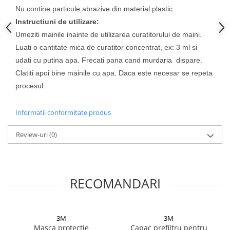
Nu contine particule abrazive din material plastic.
Filler UV
Instructiuni de utilizare:
Intaritor Primer
Umeziti mainile inainte de utilizarea curatitorului de maini.
Spray Primer
Luati o cantitate mica de curatitor concentrat, ex: 3 ml si
2.8 PREGATIREA VOPSELEI
udati cu putina apa. Frecati pana cand murdaria dispare.
Cupe mixare
Clatiti apoi bine mainile cu apa. Daca este necesar se repeta
Verificat vopseaua
procesul.
Cartele verificat nuanta
Filtre vopsea
Informatii conformitate produs
Diluant vopsea si lac
Agent dilutie vopsea apa
Review-uri
(0)
Diluant nitro
Diluant pentru pierdere
Diverse
RECOMANDARI
Accelerator
2.9 VOPSELE AUTO
Vopsea auto preparata
3M
3M
Masca protectie
Capac prefiltru pentru
Vopsea Ready Mix