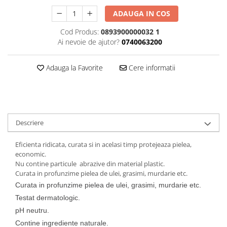
Curatat
Accesori cana
Indreptat fara vopsire
ADAUGA IN COS
Decapant
PPS Sistem aplicat vopseaua
Prese tinichigerie
Cod Produs:
0893900000032 1
Degresant suprafete
Masurat
Ai nevoie de ajutor?
0740063200
2.5 MASCARE
Montat si demontat
Hartie mascare
Scule tinichigerie
Adauga la Favorite
Cere informatii
Folie mascare
Tras tabla
Banda mascare
3.7 SUDURA
Suporti
Aparat sudura MIG - MAG
Pentru Cabine Vopsit
Aparat sudura MMA - TIG
Descriere
2.6 SLEFUIRE
Sarma sudura si electrozi
Disc abraziv velcro
Eficienta ridicata, curata si in acelasi timp protejeaza pielea,
Protectie suduri
economic.
Hartie abraziva
3.8 USCARE VOPSEA
Nu contine particule abrazive din material plastic.
Pasla abraziva
Curata in profunzime pielea de ulei, grasimi, murdarie etc.
Bloc manual slefuire
Curata in profunzime pielea de ulei, grasimi, murdarie etc.
2.7 FILLER / PRIMER
Testat dermatologic.
Epoxy Primer
pH neutru.
Contine ingrediente naturale.
Filler