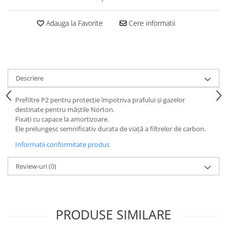
Curatat
Accesori cana
Indreptat fara vopsire
Decapant
PPS Sistem aplicat vopseaua
Adauga la Favorite
Cere informatii
Prese tinichigerie
Degresant suprafete
Masurat
2.5 MASCARE
Montat si demontat
Hartie mascare
Scule tinichigerie
Folie mascare
Tras tabla
Descriere
Banda mascare
3.7 SUDURA
Prefiltre P2 pentru protecție împotriva prafului și gazelor
Suporti
Aparat sudura MIG - MAG
destinate pentru măștile Norton.
Pentru Cabine Vopsit
Aparat sudura MMA - TIG
Fixați cu capace la amortizoare.
2.6 SLEFUIRE
Ele prelungesc semnificativ durata de viață a filtrelor de carbon.
Sarma sudura si electrozi
Disc abraziv velcro
Informatii conformitate produs
Protectie suduri
Hartie abraziva
3.8 USCARE VOPSEA
Review-uri
(0)
Pasla abraziva
Bloc manual slefuire
2.7 FILLER / PRIMER
PRODUSE SIMILARE
Epoxy Primer
Filler