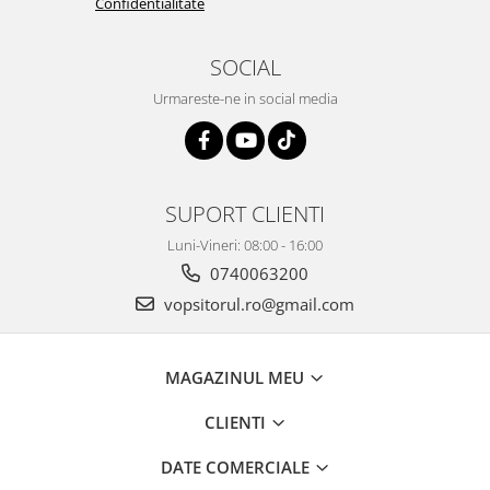
Confidentialitate
Vopsea industriala
Intaritor vopsea 2K
SOCIAL
Vopsea Spray
Urmareste-ne in social media
2.10 LAC AUTO
Lac auto MS
Lac auto HS
Lac auto UHS
SUPORT CLIENTI
Lac auto Ceramic
Luni-Vineri: 08:00 - 16:00
Lac auto Mat
0740063200
Lac auto Retus
vopsitorul.ro@gmail.com
Agent de matuire
INTRETINERE CABINE VOPSIT
MAGAZINUL MEU
Pereti cabinei
2.11 CORECTIE VOPSEA
CLIENTI
Indepartat impuritati
DATE COMERCIALE
Reconditionat suprafete