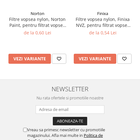
Filler UV
Norton
Finixa
Intaritor Primer
Filtre vopsea nylon, Norton
Filtre vopsea nylon, Finixa
Spray Primer
Paint, pentru filtrat vopsea
NVZ, pentru filtrat vopsea
2.8 PREGATIREA VOPSELEI
125 µ / 190 µ, pret 1 buc
125 µ / 190 µ, pret 1 buc
de la 0,60 Lei
de la 0,54 Lei
Cupe mixare
Verificat vopseaua
Cartele verificat nuanta
VEZI VARIANTE
VEZI VARIANTE
Filtre vopsea
Diluant vopsea si lac
Agent dilutie vopsea apa
NEWSLETTER
Diluant nitro
Diluant pentru pierdere
Nu rata ofertele si promotiile noastre
Diverse
Accelerator
2.9 VOPSELE AUTO
Vreau sa primesc newsletter cu promotiile
Vopsea auto preparata
magazinului. Afla mai multe in
Politica de
Vopsea Ready Mix