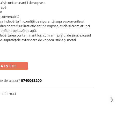
ul și contaminanții de vopsea
e apă
om
e convenabilă
a îndepărta în condiții de siguranță supra-sprayurile și
s poate fi utilizat eficient pe vopsea, sticlă și crom atunci
ubrifiant pe bază de apă.
epărtarea contaminanților, cum ar fi praful de șină, excesul
e suprafețele exterioare de vopsea, sticlă și metal.
A IN COS
ie de ajutor?
0740063200
informatii