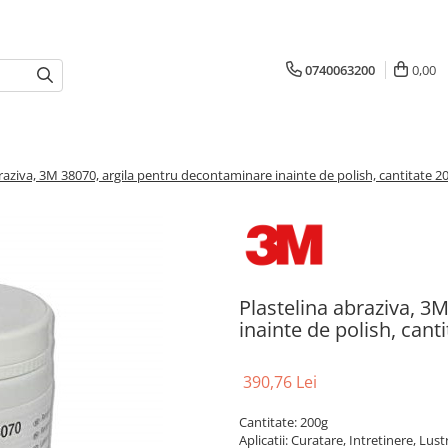
0740063200
0,00
raziva, 3M 38070, argila pentru decontaminare inainte de polish, cantitate 2
Plastelina abraziva, 3
inainte de polish, cant
390,76 Lei
Cantitate: 200g
Aplicatii: Curatare, Intretinere, Lust