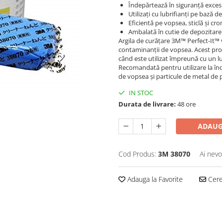
Îndepărtează în siguranță exces
Utilizați cu lubrifianți pe bază d
Eficientă pe vopsea, sticlă și cr
Ambalată în cutie de depozitar
Argila de curățare 3M™ Perfect-It™ v
contaminanții de vopsea. Acest produ
când este utilizat împreună cu un l
Recomandată pentru utilizare la înd
de vopsea și particule de metal de p
IN STOC
Durata de livrare:
48 ore
ADAUG
Cod Produs:
3M 38070
Ai nevo
Adauga la Favorite
Cere 