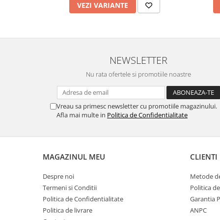
VEZI VARIANTE
Filler UV
Intaritor Primer
Spray Primer
2.8 PREGATIREA VOPSELEI
NEWSLETTER
Cupe mixare
Nu rata ofertele si promotiile noastre
Verificat vopseaua
Cartele verificat nuanta
Filtre vopsea
Vreau sa primesc newsletter cu promotiile magazinului.
Diluant vopsea si lac
Afla mai multe in
Politica de Confidentialitate
Agent dilutie vopsea apa
Diluant nitro
Diluant pentru pierdere
MAGAZINUL MEU
CLIENTI
Diverse
Despre noi
Metode de
Accelerator
Termeni si Conditii
Politica d
2.9 VOPSELE AUTO
Politica de Confidentialitate
Garantia 
Vopsea auto preparata
Politica de livrare
ANPC
Vopsea Ready Mix