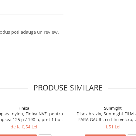
produs poti adauga un review.
PRODUSE SIMILARE
Finixa
Sunmight
vopsea nylon, Finixa NVZ, pentru
Disc abraziv, Sunmight FILM -
 vopsea 125 µ / 190 µ, pret 1 buc
FARA GAURI, cu film velcro, 
diametru 75 mm
de la 0,54 Lei
1,51 Lei