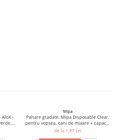
Mipa
-59%
 AloX -
Pahare gradate, Mipa Disposable Clear,
Disc ab
verde,
pentru vopsea, cani de mixare + capace,
prindere v
diferite marimi
de la 1,87 Lei
6