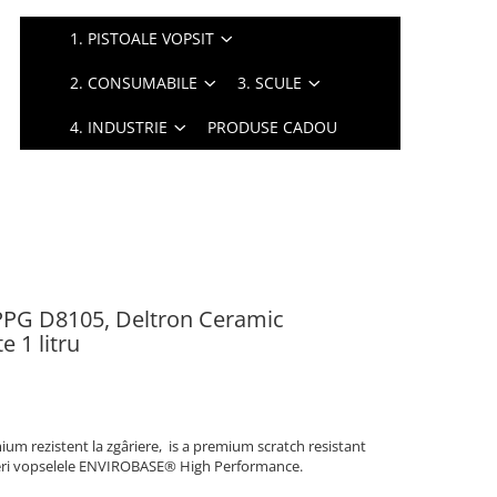
1. PISTOALE VOPSIT
2. CONSUMABILE
3. SCULE
4. INDUSTRIE
PRODUSE CADOU
, PPG D8105, Deltron Ceramic
 1 litru
ium rezistent la zgâriere, is a premium scratch resistant
peri vopselele ENVIROBASE® High Performance.