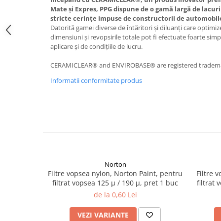
Curatat
Accesori cana
Mate şi Expres, PPG dispune de o gamă largă de lacuri
Indreptat fara vopsire
stricte cerinţe impuse de constructorii de automobile 
Decapant
PPS Sistem aplicat vopseaua
Prese tinichigerie
Datorită gamei diverse de întăritori şi diluanţi care optimize
Degresant suprafete
Masurat
dimensiuni şi revopsirile totale pot fi efectuate foarte sim
2.5 MASCARE
aplicare şi de condiţiile de lucru.
Montat si demontat
Hartie mascare
Scule tinichigerie
CERAMICLEAR® and ENVIROBASE® are registered trademark
Folie mascare
Tras tabla
Informatii conformitate produs
Banda mascare
3.7 SUDURA
Suporti
Aparat sudura MIG - MAG
Pentru Cabine Vopsit
Aparat sudura MMA - TIG
2.6 SLEFUIRE
Sarma sudura si electrozi
Disc abraziv velcro
Protectie suduri
Hartie abraziva
3.8 USCARE VOPSEA
Norton
Pasla abraziva
Filtre vopsea nylon, Norton Paint, pentru
Filtre 
Bloc manual slefuire
filtrat vopsea 125 µ / 190 µ, pret 1 buc
filtrat
2.7 FILLER / PRIMER
de la 0,60 Lei
Epoxy Primer
VEZI VARIANTE
Filler