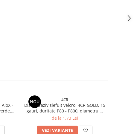
4CR
NOU
-59%
 AloX -
Disc abraziv slefuit velcro, 4CR GOLD, 15
Disc ab
verde,
gauri, duritate P80 - P800, diametru Ø
prindere v
150 mm
de la 1,73 Lei
6
VEZI VARIANTE
V