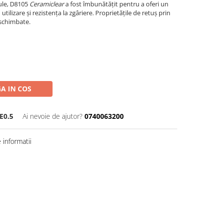
ule, D8105
Ceramiclear
a fost îmbunătăţit pentru a oferi un
 utilizare şi rezistenţa la zgâriere. Proprietăţile de retuş prin
eschimbate.
A IN COS
E0.5
Ai nevoie de ajutor?
0740063200
informatii