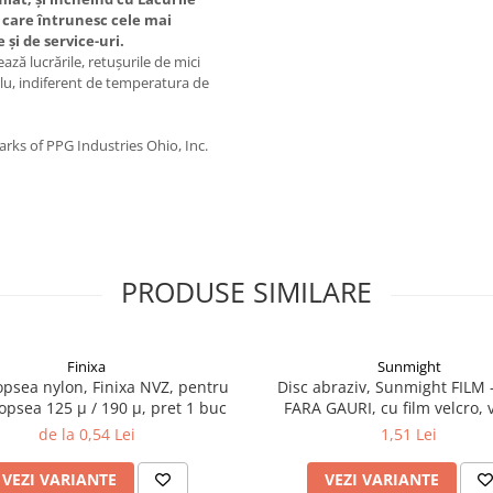
 care întrunesc cele mai
şi de service-uri.
ază lucrările, retuşurile de mici
plu, indiferent de temperatura de
s of PPG Industries Ohio, Inc.
PRODUSE SIMILARE
Finixa
Sunmight
vopsea nylon, Finixa NVZ, pentru
Disc abraziv, Sunmight FILM -
 vopsea 125 µ / 190 µ, pret 1 buc
FARA GAURI, cu film velcro, 
diametru 75 mm
de la 0,54 Lei
1,51 Lei
VEZI VARIANTE
VEZI VARIANTE