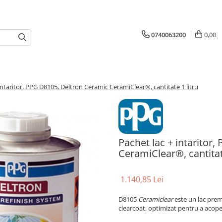
0740063200
0,00
intaritor, PPG D8105, Deltron Ceramic CeramiClear®, cantitate 1 litru
Pachet lac + intaritor
CeramiClear®, cantitate
1.140,85 Lei
D8105
Ceramiclear
este un lac prem
clearcoat, optimizat pentru a aco