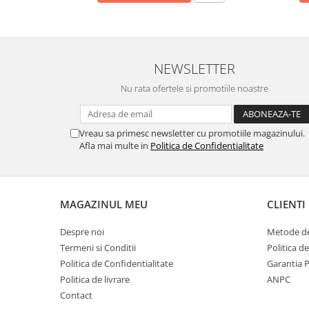
Filler UV
Intaritor Primer
Spray Primer
NEWSLETTER
2.8 PREGATIREA VOPSELEI
Nu rata ofertele si promotiile noastre
Cupe mixare
Verificat vopseaua
Cartele verificat nuanta
Vreau sa primesc newsletter cu promotiile magazinului.
Filtre vopsea
Afla mai multe in
Politica de Confidentialitate
Diluant vopsea si lac
Agent dilutie vopsea apa
Diluant nitro
MAGAZINUL MEU
CLIENTI
Diluant pentru pierdere
Despre noi
Metode de
Diverse
Termeni si Conditii
Politica d
Accelerator
Politica de Confidentialitate
Garantia 
2.9 VOPSELE AUTO
Politica de livrare
ANPC
Vopsea auto preparata
Contact
Vopsea Ready Mix