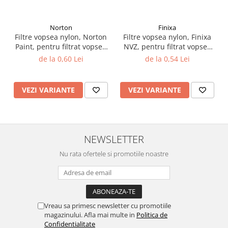
Filler UV
Intaritor Primer
Norton
Finixa
Spray Primer
Filtre vopsea nylon, Norton
Filtre vopsea nylon, Finixa
Paint, pentru filtrat vopsea
NVZ, pentru filtrat vopsea
2.8 PREGATIREA VOPSELEI
125 µ / 190 µ, pret 1 buc
125 µ / 190 µ, pret 1 buc
de la 0,60 Lei
de la 0,54 Lei
Cupe mixare
Verificat vopseaua
VEZI VARIANTE
VEZI VARIANTE
Cartele verificat nuanta
Filtre vopsea
Diluant vopsea si lac
Agent dilutie vopsea apa
NEWSLETTER
Diluant nitro
Nu rata ofertele si promotiile noastre
Diluant pentru pierdere
Diverse
Accelerator
2.9 VOPSELE AUTO
Vreau sa primesc newsletter cu promotiile
Vopsea auto preparata
magazinului. Afla mai multe in
Politica de
Confidentialitate
Vopsea Ready Mix