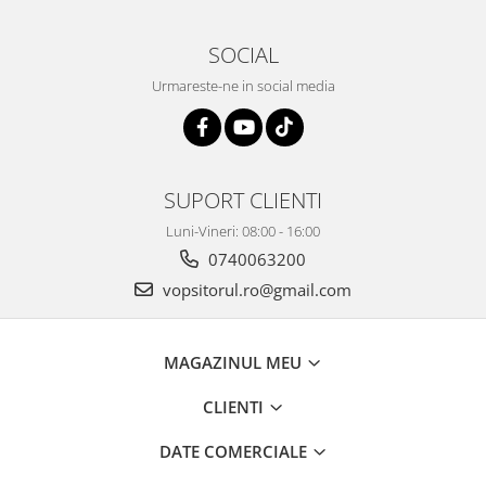
Vopsea industriala
SOCIAL
Intaritor vopsea 2K
Vopsea Spray
Urmareste-ne in social media
2.10 LAC AUTO
Lac auto MS
Lac auto HS
SUPORT CLIENTI
Lac auto UHS
Lac auto Ceramic
Luni-Vineri: 08:00 - 16:00
Lac auto Mat
0740063200
Lac auto Retus
vopsitorul.ro@gmail.com
Agent de matuire
INTRETINERE CABINE VOPSIT
MAGAZINUL MEU
Pereti cabinei
2.11 CORECTIE VOPSEA
CLIENTI
Indepartat impuritati
DATE COMERCIALE
Reconditionat suprafete