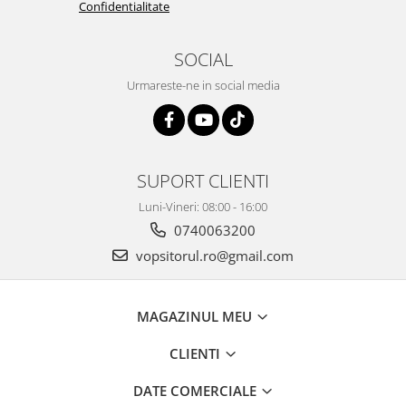
Confidentialitate
Vopsea industriala
Intaritor vopsea 2K
SOCIAL
Vopsea Spray
Urmareste-ne in social media
2.10 LAC AUTO
Lac auto MS
Lac auto HS
Lac auto UHS
SUPORT CLIENTI
Lac auto Ceramic
Luni-Vineri: 08:00 - 16:00
Lac auto Mat
0740063200
Lac auto Retus
vopsitorul.ro@gmail.com
Agent de matuire
INTRETINERE CABINE VOPSIT
Pereti cabinei
MAGAZINUL MEU
2.11 CORECTIE VOPSEA
CLIENTI
Indepartat impuritati
Reconditionat suprafete
DATE COMERCIALE