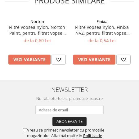
PRODUSE SIMILARE
Filler UV
Intaritor Primer
Norton
Finixa
Spray Primer
Filtre vopsea nylon, Norton
Filtre vopsea nylon, Finixa
2.8 PREGATIREA VOPSELEI
Paint, pentru filtrat vopsea
NVZ, pentru filtrat vopsea
125 µ / 190 µ, pret 1 buc
125 µ / 190 µ, pret 1 buc
Cupe mixare
de la 0,60 Lei
de la 0,54 Lei
Verificat vopseaua
Cartele verificat nuanta
VEZI VARIANTE
VEZI VARIANTE
Filtre vopsea
Diluant vopsea si lac
Agent dilutie vopsea apa
NEWSLETTER
Diluant nitro
Diluant pentru pierdere
Nu rata ofertele si promotiile noastre
Diverse
Accelerator
2.9 VOPSELE AUTO
Vreau sa primesc newsletter cu promotiile
Vopsea auto preparata
magazinului. Afla mai multe in
Politica de
Vopsea Ready Mix