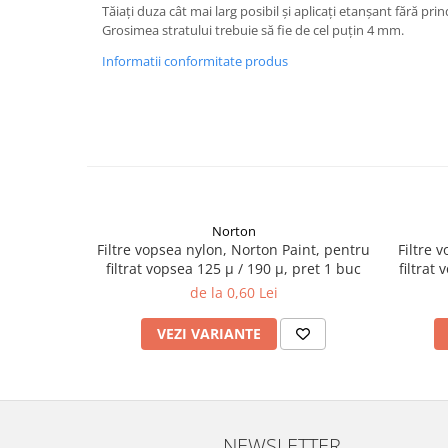
Tăiați duza cât mai larg posibil și aplicați etanșant fără pri
Filler UV
Grosimea stratului trebuie să fie de cel puțin 4 mm.
Intaritor Primer
Informatii conformitate produs
Spray Primer
2.8 PREGATIREA VOPSELEI
Cupe mixare
Verificat vopseaua
Cartele verificat nuanta
Filtre vopsea
Norton
Diluant vopsea si lac
Filtre vopsea nylon, Norton Paint, pentru
Filtre 
Agent dilutie vopsea apa
filtrat vopsea 125 µ / 190 µ, pret 1 buc
filtrat
Diluant nitro
de la 0,60 Lei
Diluant pentru pierdere
VEZI VARIANTE
Diverse
Accelerator
2.9 VOPSELE AUTO
Vopsea auto preparata
NEWSLETTER
Vopsea Ready Mix