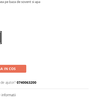
sea pe baza de sovent si apa
A IN COS
 de ajutor?
0740063200
informatii