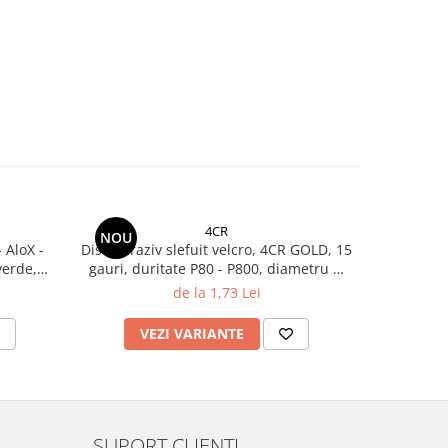
4CR
NOU
-59%
 AloX -
Disc abraziv slefuit velcro, 4CR GOLD, 15
Disc ab
verde,
gauri, duritate P80 - P800, diametru Ø
prindere v
150 mm
de la 1,73 Lei
6
VEZI VARIANTE
V
SUPORT CLIENTI