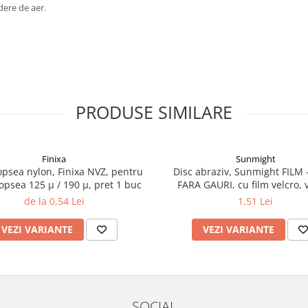
ndere de aer.
PRODUSE SIMILARE
Finixa
Sunmight
vopsea nylon, Finixa NVZ, pentru
Disc abraziv, Sunmight FILM -
 vopsea 125 µ / 190 µ, pret 1 buc
FARA GAURI, cu film velcro, 
diametru 75 mm
de la 0,54 Lei
1,51 Lei
VEZI VARIANTE
VEZI VARIANTE
SOCIAL