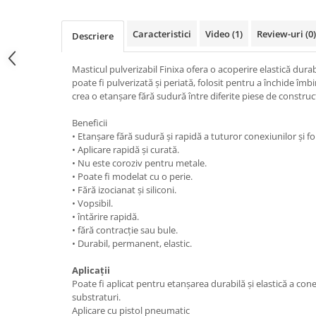
Curatat
Accesori cana
Indreptat fara vopsire
Decapant
PPS Sistem aplicat vopseaua
Prese tinichigerie
Caracteristici
Video
(1)
Review-uri
(0)
Descriere
Degresant suprafete
Masurat
2.5 MASCARE
Masticul pulverizabil Finixa ofera o acoperire elastică durab
Montat si demontat
poate fi pulverizată și periată, folosit pentru a închide îmbi
Hartie mascare
Scule tinichigerie
crea o etanșare fără sudură între diferite piese de construcț
Folie mascare
Tras tabla
Banda mascare
Beneficii
3.7 SUDURA
• Etanșare fără sudură și rapidă a tuturor conexiunilor și f
Suporti
Aparat sudura MIG - MAG
• Aplicare rapidă și curată.
Pentru Cabine Vopsit
• Nu este coroziv pentru metale.
Aparat sudura MMA - TIG
• Poate fi modelat cu o perie.
2.6 SLEFUIRE
Sarma sudura si electrozi
• Fără izocianat și siliconi.
Disc abraziv velcro
Protectie suduri
• Vopsibil.
• întărire rapidă.
Hartie abraziva
3.8 USCARE VOPSEA
• fără contracție sau bule.
Pasla abraziva
• Durabil, permanent, elastic.
Bloc manual slefuire
Aplicații
2.7 FILLER / PRIMER
Poate fi aplicat pentru etanșarea durabilă și elastică a con
Epoxy Primer
substraturi.
Aplicare cu pistol pneumatic
Filler