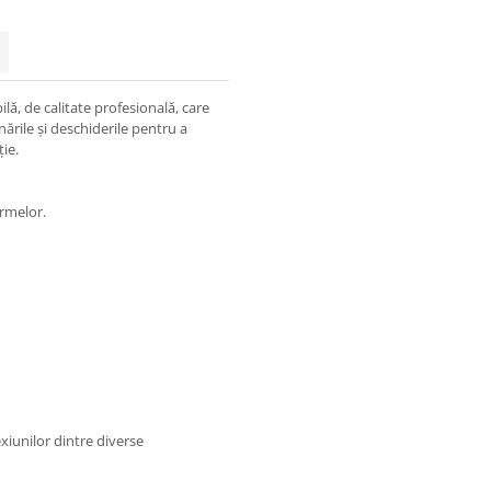
ilă, de calitate profesională, care
nările și deschiderile pentru a
ie.
ormelor.
exiunilor dintre diverse