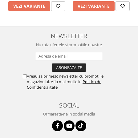
2.12 POLISHARE
VEZI VARIANTE
VEZI VARIANTE
Pasta polish
Bureti Trizact
Bureti polish
NEWSLETTER
Lavete polish
Faruri
Nu rata ofertele si promotiile noastre
2.13 REPARATIE PIELE
2.14 ORGANIZARE ATELIER
2.15 Detailing Auto
Vreau sa primesc newsletter cu promotiile
magazinului. Afla mai multe in
Politica de
Confidentialitate
SOCIAL
Urmareste-ne in social media