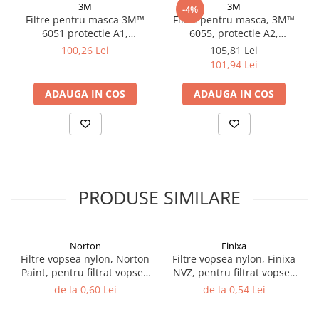
3M
3M
-4%
Vopsea industriala
Filtre pentru masca 3M™
Filtre pentru masca, 3M™
6051 protectie A1,
6055, protectie A2,
Intaritor vopsea 2K
protejează împotriva
protejează împotriva
100,26 Lei
105,81 Lei
Vopsea Spray
gazelor și a vaporilor
gazelor și a vaporilor
101,94 Lei
2.10 LAC AUTO
organici (set 2 filtre)
organici (set 2 filtre)
ADAUGA IN COS
ADAUGA IN COS
Lac auto MS
Lac auto HS
Lac auto UHS
Lac auto Ceramic
Lac auto Mat
Lac auto Retus
PRODUSE SIMILARE
Agent de matuire
INTRETINERE CABINE VOPSIT
Norton
Finixa
Pereti cabinei
Filtre vopsea nylon, Norton
Filtre vopsea nylon, Finixa
2.11 CORECTIE VOPSEA
Paint, pentru filtrat vopsea
NVZ, pentru filtrat vopsea
125 µ / 190 µ, pret 1 buc
125 µ / 190 µ, pret 1 buc
Indepartat impuritati
de la 0,60 Lei
de la 0,54 Lei
Reconditionat suprafete