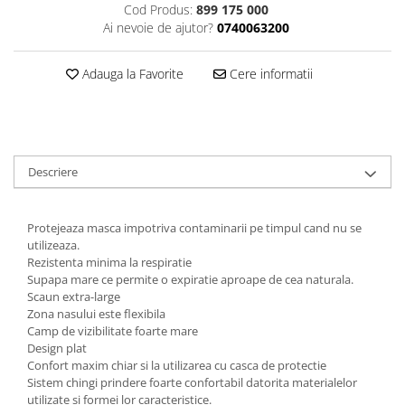
Cod Produs:
899 175 000
Curatat
Accesori cana
Indreptat fara vopsire
Ai nevoie de ajutor?
0740063200
Decapant
PPS Sistem aplicat vopseaua
Prese tinichigerie
Degresant suprafete
Masurat
Adauga la Favorite
Cere informatii
2.5 MASCARE
Montat si demontat
Hartie mascare
Scule tinichigerie
Folie mascare
Tras tabla
Banda mascare
3.7 SUDURA
Descriere
Suporti
Aparat sudura MIG - MAG
Pentru Cabine Vopsit
Aparat sudura MMA - TIG
2.6 SLEFUIRE
Protejeaza masca impotriva contaminarii pe timpul cand nu se
Sarma sudura si electrozi
utilizeaza.
Disc abraziv velcro
Protectie suduri
Rezistenta minima la respiratie
Hartie abraziva
Supapa mare ce permite o expiratie aproape de cea naturala.
3.8 USCARE VOPSEA
Scaun extra-large
Pasla abraziva
Zona nasului este flexibila
Bloc manual slefuire
Camp de vizibilitate foarte mare
2.7 FILLER / PRIMER
Design plat
Confort maxim chiar si la utilizarea cu casca de protectie
Epoxy Primer
Sistem chingi prindere foarte confortabil datorita materialelor
Filler
utilizate si formei lor caracteristice.