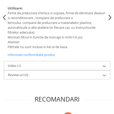
Filler UV
Utilizare:
Intaritor Primer
Firme de prelucrare chimica si vopsea, firme de eliminare deseuri
si reconditionare , companii de prelucrare a
Spray Primer
lemnului, companii de prelucrare a materialelor plastice,
2.8 PREGATIREA VOPSELEI
autovehicule si alte ateliere (in fiecare caz, cu instructiunile
filtrelor adecvate).
Cupe mixare
Montati filtrul in functie de marcaje si rotiti-l in jos.
Verificat vopseaua
Atentie!
Cartele verificat nuanta
Filttrele nu sunt incluse in kit-ul de baza.
Filtre vopsea
Informatii conformitate produs
Diluant vopsea si lac
Video
(1)
Agent dilutie vopsea apa
Diluant nitro
Review-uri
(0)
Diluant pentru pierdere
Diverse
Accelerator
RECOMANDARI
2.9 VOPSELE AUTO
Vopsea auto preparata
Vopsea Ready Mix