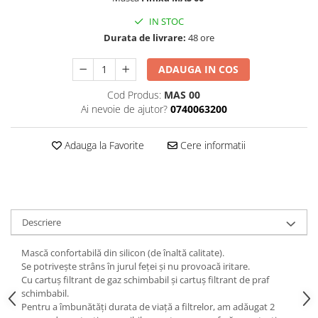
Curatat
Accesori cana
Indreptat fara vopsire
IN STOC
Decapant
PPS Sistem aplicat vopseaua
Prese tinichigerie
Durata de livrare:
48 ore
Degresant suprafete
Masurat
2.5 MASCARE
ADAUGA IN COS
Montat si demontat
Hartie mascare
Scule tinichigerie
Cod Produs:
MAS 00
Folie mascare
Tras tabla
Ai nevoie de ajutor?
0740063200
Banda mascare
3.7 SUDURA
Suporti
Adauga la Favorite
Cere informatii
Aparat sudura MIG - MAG
Pentru Cabine Vopsit
Aparat sudura MMA - TIG
2.6 SLEFUIRE
Sarma sudura si electrozi
Disc abraziv velcro
Protectie suduri
Hartie abraziva
3.8 USCARE VOPSEA
Descriere
Pasla abraziva
Mască confortabilă din silicon (de înaltă calitate).
Bloc manual slefuire
Se potrivește strâns în jurul feței și nu provoacă iritare.
2.7 FILLER / PRIMER
Cu cartuș filtrant de gaz schimbabil și cartuș filtrant de praf
schimbabil.
Epoxy Primer
Pentru a îmbunătăți durata de viață a filtrelor, am adăugat 2
Filler