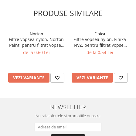
Vopsea industriala
PRODUSE SIMILARE
Intaritor vopsea 2K
Vopsea Spray
2.10 LAC AUTO
Norton
Finixa
Filtre vopsea nylon, Norton
Filtre vopsea nylon, Finixa
Lac auto MS
Paint, pentru filtrat vopsea
NVZ, pentru filtrat vopsea
Lac auto HS
125 µ / 190 µ, pret 1 buc
125 µ / 190 µ, pret 1 buc
de la 0,60 Lei
de la 0,54 Lei
Lac auto UHS
Lac auto Ceramic
Lac auto Mat
VEZI VARIANTE
VEZI VARIANTE
Lac auto Retus
Agent de matuire
INTRETINERE CABINE VOPSIT
Pereti cabinei
NEWSLETTER
2.11 CORECTIE VOPSEA
Nu rata ofertele si promotiile noastre
Indepartat impuritati
Reconditionat suprafete