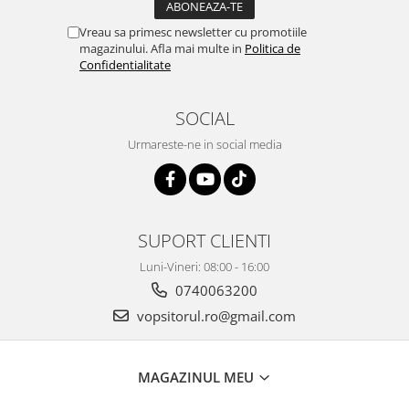
2.12 POLISHARE
Vreau sa primesc newsletter cu promotiile
Pasta polish
magazinului. Afla mai multe in
Politica de
Bureti Trizact
Confidentialitate
Bureti polish
Lavete polish
SOCIAL
Faruri
Urmareste-ne in social media
2.13 REPARATIE PIELE
2.14 ORGANIZARE ATELIER
2.15 Detailing Auto
SUPORT CLIENTI
Luni-Vineri: 08:00 - 16:00
0740063200
vopsitorul.ro@gmail.com
MAGAZINUL MEU