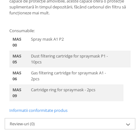
capace de protecție amovibile, aceste capace oferă o protecție
Filler UV
suplimentară în timpul depozitării, făcând carbonul din filtru să
funcționeze mai mult.
Intaritor Primer
Spray Primer
Consumabile:
2.8 PREGATIREA VOPSELEI
MAS
Spray mask A1 P2
Cupe mixare
00
Verificat vopseaua
MAS
Dust filtering cartridge for spraymask P1 -
Cartele verificat nuanta
05
10pcs
Filtre vopsea
MAS
Gas filtering cartridge for spraymask A1 -
Diluant vopsea si lac
06
2pcs
Agent dilutie vopsea apa
Diluant nitro
MAS
Cartridge ring for spraymask - 2pcs
09
Diluant pentru pierdere
Diverse
Informatii conformitate produs
Accelerator
2.9 VOPSELE AUTO
Review-uri
(0)
Vopsea auto preparata
Vopsea Ready Mix