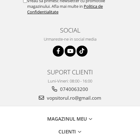
Vreau sa primesc newsletter cu promotiile
magazinului. Afla mai multe in
Politica de
Vopsea industriala
Confidentialitate
Intaritor vopsea 2K
Vopsea Spray
SOCIAL
2.10 LAC AUTO
Urmareste-ne in social media
Lac auto MS
Lac auto HS
Lac auto UHS
Lac auto Ceramic
SUPORT CLIENTI
Lac auto Mat
Luni-Vineri: 08:00 - 16:00
Lac auto Retus
0740063200
Agent de matuire
vopsitorul.ro@gmail.com
INTRETINERE CABINE VOPSIT
Pereti cabinei
2.11 CORECTIE VOPSEA
MAGAZINUL MEU
Indepartat impuritati
CLIENTI
Reconditionat suprafete