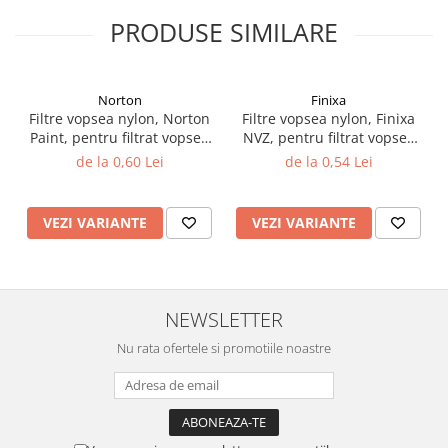
Filler UV
PRODUSE SIMILARE
Intaritor Primer
Spray Primer
2.8 PREGATIREA VOPSELEI
Norton
Finixa
Filtre vopsea nylon, Norton
Filtre vopsea nylon, Finixa
Cupe mixare
Paint, pentru filtrat vopsea
NVZ, pentru filtrat vopsea
Verificat vopseaua
125 µ / 190 µ, pret 1 buc
125 µ / 190 µ, pret 1 buc
de la 0,60 Lei
de la 0,54 Lei
Cartele verificat nuanta
Filtre vopsea
VEZI VARIANTE
VEZI VARIANTE
Diluant vopsea si lac
Agent dilutie vopsea apa
Diluant nitro
Diluant pentru pierdere
NEWSLETTER
Diverse
Nu rata ofertele si promotiile noastre
Accelerator
2.9 VOPSELE AUTO
Vopsea auto preparata
Vopsea Ready Mix