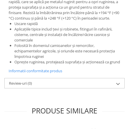
rapidă, care se aplică pe metalul ruginit pentru a opri ruginirea, a
Filler UV
proteja suprafața și a acționa ca un grund pentru stratul de
finisare. Rezistă la îmbătrânirea prin încălzire până la +194 °F (+90
Intaritor Primer
°C) continuu și până la +248 °F (+120 °C) în perioadei scurte.
Spray Primer
Uscare rapidă
2.8 PREGATIREA VOPSELEI
Aplicațiile tipice includ țevi și robinete, fitinguri în rafinării,
cisterne, centrale și instalații de încălzire/răcire casnice și
Cupe mixare
comerciale
Verificat vopseaua
Folosită în domeniul camioanelor și remorcilor,
echipamentelor agricole, și oriunde este necesară protecția
Cartele verificat nuanta
împotriva ruginei
Filtre vopsea
Oprește ruginirea, protejează suprafața și acționează ca grund
Diluant vopsea si lac
Informatii conformitate produs
Agent dilutie vopsea apa
Diluant nitro
Review-uri
(0)
Diluant pentru pierdere
Diverse
Accelerator
PRODUSE SIMILARE
2.9 VOPSELE AUTO
Vopsea auto preparata
Vopsea Ready Mix