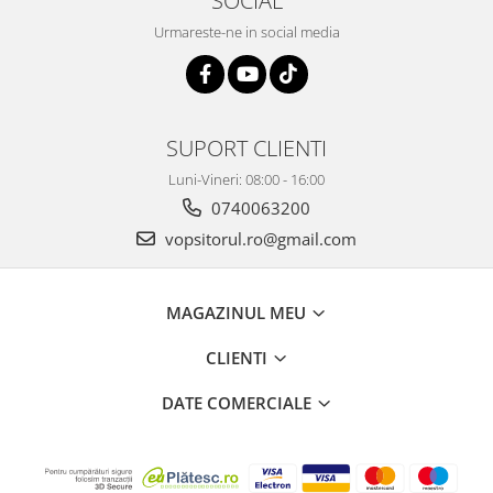
SOCIAL
2.12 POLISHARE
Urmareste-ne in social media
Pasta polish
Bureti Trizact
Bureti polish
Lavete polish
SUPORT CLIENTI
Faruri
Luni-Vineri: 08:00 - 16:00
2.13 REPARATIE PIELE
0740063200
2.14 ORGANIZARE ATELIER
vopsitorul.ro@gmail.com
2.15 Detailing Auto
MAGAZINUL MEU
CLIENTI
DATE COMERCIALE