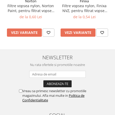
Norton
Finixa
Filtre vopsea nylon, Norton
Filtre vopsea nylon, Finixa
Vopsea industriala
Paint, pentru filtrat vopsea
NVZ, pentru filtrat vopsea
Intaritor vopsea 2K
125 µ / 190 µ, pret 1 buc
125 µ / 190 µ, pret 1 buc
de la 0,60 Lei
de la 0,54 Lei
Vopsea Spray
2.10 LAC AUTO
VEZI VARIANTE
VEZI VARIANTE
Lac auto MS
Lac auto HS
Lac auto UHS
Lac auto Ceramic
NEWSLETTER
Lac auto Mat
Nu rata ofertele si promotiile noastre
Lac auto Retus
Agent de matuire
INTRETINERE CABINE VOPSIT
Pereti cabinei
Vreau sa primesc newsletter cu promotiile
2.11 CORECTIE VOPSEA
magazinului. Afla mai multe in
Politica de
Confidentialitate
Indepartat impuritati
Reconditionat suprafete