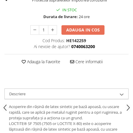
Protectia suprafetelor impotriva coroziunii
Curatat
Accesori cana
Indreptat fara vopsire
IN STOC
Decapant
PPS Sistem aplicat vopseaua
Prese tinichigerie
Durata de livrare:
24 ore
Degresant suprafete
Masurat
2.5 MASCARE
Montat si demontat
ADAUGA IN COS
Hartie mascare
Scule tinichigerie
Cod Produs:
HE142259
Folie mascare
Tras tabla
Ai nevoie de ajutor?
0740063200
Banda mascare
3.7 SUDURA
Suporti
Adauga la Favorite
Cere informatii
Aparat sudura MIG - MAG
Pentru Cabine Vopsit
Aparat sudura MMA - TIG
2.6 SLEFUIRE
Sarma sudura si electrozi
Disc abraziv velcro
Protectie suduri
Hartie abraziva
3.8 USCARE VOPSEA
Descriere
Pasla abraziva
Bloc manual slefuire
Acoperire din rășină de latex sintetic pe bază apoasă, cu uscare
rapidă, care se aplică pe metalul ruginit pentru a opri ruginirea, a
2.7 FILLER / PRIMER
proteja suprafața și a acționa ca un grund.
Epoxy Primer
LOCTITE® SF 7505 (7505 or LOCTITE X-80) este o acoperire
lăptoasă din rășină de latex sintetic pe bază apoasă, cu uscare
Filler