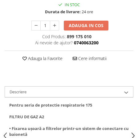
Curatat
IN STOC
Accesori cana
Indreptat fara vopsire
Decapant
Durata de livrare:
24 ore
PPS Sistem aplicat vopseaua
Prese tinichigerie
Degresant suprafete
Masurat
ADAUGA IN COS
2.5 MASCARE
Montat si demontat
Cod Produs:
899 175 010
Hartie mascare
Scule tinichigerie
Ai nevoie de ajutor?
0740063200
Folie mascare
Tras tabla
Banda mascare
3.7 SUDURA
Adauga la Favorite
Cere informatii
Suporti
Aparat sudura MIG - MAG
Pentru Cabine Vopsit
Aparat sudura MMA - TIG
2.6 SLEFUIRE
Sarma sudura si electrozi
Disc abraziv velcro
Protectie suduri
Descriere
Hartie abraziva
3.8 USCARE VOPSEA
Pasla abraziva
Pentru seria de protectie respiratorie 175
Bloc manual slefuire
FILTRU DE GAZ A2
2.7 FILLER / PRIMER
Epoxy Primer
• Fixarea ușoară a filtrelor printr-un sistem de conectare cu
baionetă
Filler