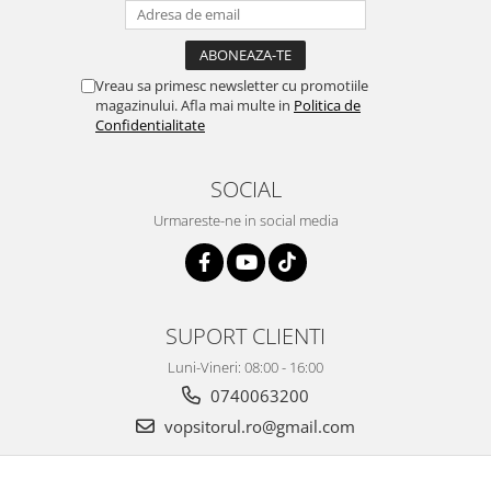
2.12 POLISHARE
Pasta polish
Bureti Trizact
Vreau sa primesc newsletter cu promotiile
Bureti polish
magazinului. Afla mai multe in
Politica de
Confidentialitate
Lavete polish
Faruri
SOCIAL
2.13 REPARATIE PIELE
2.14 ORGANIZARE ATELIER
Urmareste-ne in social media
2.15 Detailing Auto
SUPORT CLIENTI
Luni-Vineri: 08:00 - 16:00
0740063200
vopsitorul.ro@gmail.com