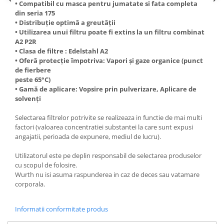
• Compatibil cu masca pentru jumatate si fata completa
Filler UV
din seria 175
• Distribuție optimă a greutății
Intaritor Primer
• Utilizarea unui filtru poate fi extins la un filtru combinat
Spray Primer
A2 P2R
2.8 PREGATIREA VOPSELEI
• Clasa de filtre : Edelstahl A2
• Oferă protecţie împotriva: Vapori și gaze organice (punct
Cupe mixare
de fierbere
Verificat vopseaua
peste 65°C)
• Gamă de aplicare: Vopsire prin pulverizare, Aplicare de
Cartele verificat nuanta
solvenţi
Filtre vopsea
Diluant vopsea si lac
Selectarea filtrelor potrivite se realizeaza in functie de mai multi
factori (valoarea concentratiei substantei la care sunt expusi
Agent dilutie vopsea apa
angajatii, perioada de expunere, mediul de lucru).
Diluant nitro
Diluant pentru pierdere
Utilizatorul este pe deplin responsabil de selectarea produselor
cu scopul de folosire.
Diverse
Wurth nu isi asuma raspunderea in caz de deces sau vatamare
Accelerator
corporala.
2.9 VOPSELE AUTO
Informatii conformitate produs
Vopsea auto preparata
Vopsea Ready Mix