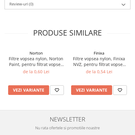
Review-uri
(0)
Vopsea industriala
Intaritor vopsea 2K
Vopsea Spray
PRODUSE SIMILARE
2.10 LAC AUTO
Lac auto MS
Lac auto HS
Norton
Finixa
Lac auto UHS
Filtre vopsea nylon, Norton
Filtre vopsea nylon, Finixa
Lac auto Ceramic
Paint, pentru filtrat vopsea
NVZ, pentru filtrat vopsea
125 µ / 190 µ, pret 1 buc
125 µ / 190 µ, pret 1 buc
Lac auto Mat
de la 0,60 Lei
de la 0,54 Lei
Lac auto Retus
Agent de matuire
VEZI VARIANTE
VEZI VARIANTE
INTRETINERE CABINE VOPSIT
Pereti cabinei
2.11 CORECTIE VOPSEA
NEWSLETTER
Indepartat impuritati
Nu rata ofertele si promotiile noastre
Reconditionat suprafete