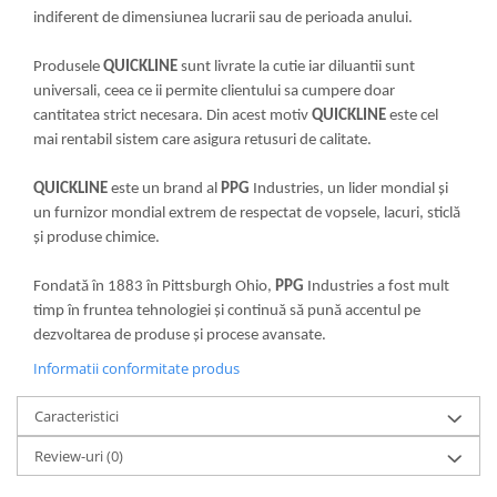
indiferent de dimensiunea lucrarii sau de perioada anului.
Filler UV
Intaritor Primer
Produsele
QUICKLINE
sunt livrate la cutie iar diluantii sunt
Spray Primer
universali, ceea ce ii permite clientului sa cumpere doar
2.8 PREGATIREA VOPSELEI
cantitatea strict necesara. Din acest motiv
QUICKLINE
este cel
mai rentabil sistem care asigura retusuri de calitate.
Cupe mixare
Verificat vopseaua
QUICKLINE
este un brand al
PPG
Industries, un lider mondial și
Cartele verificat nuanta
un furnizor mondial extrem de respectat de vopsele, lacuri, sticlă
Filtre vopsea
și produse chimice.
Diluant vopsea si lac
Agent dilutie vopsea apa
Fondată în 1883 în Pittsburgh Ohio,
PPG
Industries a fost mult
timp în fruntea tehnologiei și continuă să pună accentul pe
Diluant nitro
dezvoltarea de produse și procese avansate.
Diluant pentru pierdere
Informatii conformitate produs
Diverse
Accelerator
Caracteristici
2.9 VOPSELE AUTO
Review-uri
(0)
Vopsea auto preparata
Vopsea Ready Mix