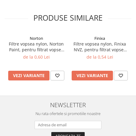
Vopsea industriala
Intaritor vopsea 2K
PRODUSE SIMILARE
Vopsea Spray
2.10 LAC AUTO
Norton
Finixa
Lac auto MS
Filtre vopsea nylon, Norton
Filtre vopsea nylon, Finixa
Lac auto HS
Paint, pentru filtrat vopsea
NVZ, pentru filtrat vopsea
125 µ / 190 µ, pret 1 buc
125 µ / 190 µ, pret 1 buc
Lac auto UHS
de la 0,60 Lei
de la 0,54 Lei
Lac auto Ceramic
Lac auto Mat
VEZI VARIANTE
VEZI VARIANTE
Lac auto Retus
Agent de matuire
INTRETINERE CABINE VOPSIT
NEWSLETTER
Pereti cabinei
2.11 CORECTIE VOPSEA
Nu rata ofertele si promotiile noastre
Indepartat impuritati
Reconditionat suprafete