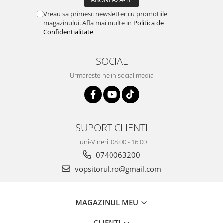
2.12 POLISHARE
Vreau sa primesc newsletter cu promotiile
Pasta polish
magazinului. Afla mai multe in
Politica de
Bureti Trizact
Confidentialitate
Bureti polish
Lavete polish
SOCIAL
Faruri
Urmareste-ne in social media
2.13 REPARATIE PIELE
2.14 ORGANIZARE ATELIER
2.15 Detailing Auto
SUPORT CLIENTI
Luni-Vineri: 08:00 - 16:00
0740063200
vopsitorul.ro@gmail.com
MAGAZINUL MEU
CLIENTI