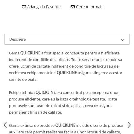
Curatat
Accesori cana
Indreptat fara vopsire
Adauga la Favorite
Cere informatii
Decapant
PPS Sistem aplicat vopseaua
Prese tinichigerie
Degresant suprafete
Masurat
2.5 MASCARE
Montat si demontat
Hartie mascare
Scule tinichigerie
Descriere
Folie mascare
Tras tabla
Banda mascare
3.7 SUDURA
Gama
QUICKLINE
a fost special conceputa pentru a fi eficienta
Suporti
indiferent de conditiile de aplicare. Toate service-urile trebuie sa
Aparat sudura MIG - MAG
Pentru Cabine Vopsit
ofere lucrari de calitate indiferent de conditiile de lucru sau de
Aparat sudura MMA - TIG
vechimea echipamentelor.
QUICKLINE
asigura atingerea acestor
2.6 SLEFUIRE
Sarma sudura si electrozi
cerinte de piata.
Disc abraziv velcro
Protectie suduri
Hartie abraziva
3.8 USCARE VOPSEA
Echipa tehnica
QUICKLINE
s-a concentrat pe conceperea unor
Pasla abraziva
produse eficiente, care au la baza o tehnologie testata. Toate
produsele sunt usor de mixat si de aplicat, ceea ce asigura
Bloc manual slefuire
permanent finisari de calitate.
2.7 FILLER / PRIMER
Epoxy Primer
Gama extinsa de produse
QUICKLINE
include o serie de produse
Filler
auxiliare care permit realizarea facila a unor retusuri de calitate,