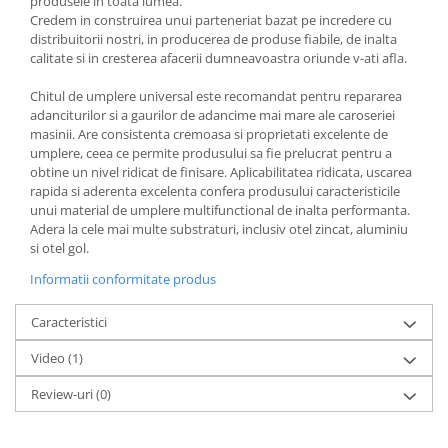
produsele in toata lumea.
Filler UV
Credem in construirea unui parteneriat bazat pe incredere cu
distribuitorii nostri, in producerea de produse fiabile, de inalta
Intaritor Primer
calitate si in cresterea afacerii dumneavoastra oriunde v-ati afla.
Spray Primer
Chitul de umplere universal este recomandat pentru repararea
2.8 PREGATIREA VOPSELEI
adanciturilor si a gaurilor de adancime mai mare ale caroseriei
Cupe mixare
masinii. Are consistenta cremoasa si proprietati excelente de
umplere, ceea ce permite produsului sa fie prelucrat pentru a
Verificat vopseaua
obtine un nivel ridicat de finisare. Aplicabilitatea ridicata, uscarea
Cartele verificat nuanta
rapida si aderenta excelenta confera produsului caracteristicile
Filtre vopsea
unui material de umplere multifunctional de inalta performanta.
Adera la cele mai multe substraturi, inclusiv otel zincat, aluminiu
Diluant vopsea si lac
si otel gol.
Agent dilutie vopsea apa
Informatii conformitate produs
Diluant nitro
Diluant pentru pierdere
Caracteristici
Diverse
Video
(1)
Accelerator
2.9 VOPSELE AUTO
Review-uri
(0)
Vopsea auto preparata
Vopsea Ready Mix