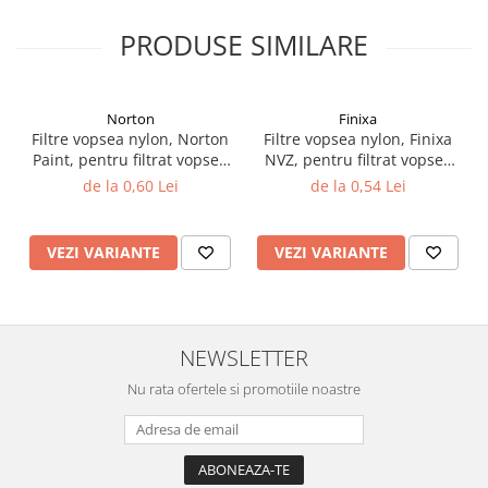
Vopsea industriala
PRODUSE SIMILARE
Intaritor vopsea 2K
Vopsea Spray
2.10 LAC AUTO
Norton
Finixa
Filtre vopsea nylon, Norton
Filtre vopsea nylon, Finixa
Lac auto MS
Paint, pentru filtrat vopsea
NVZ, pentru filtrat vopsea
Lac auto HS
125 µ / 190 µ, pret 1 buc
125 µ / 190 µ, pret 1 buc
de la 0,60 Lei
de la 0,54 Lei
Lac auto UHS
Lac auto Ceramic
VEZI VARIANTE
VEZI VARIANTE
Lac auto Mat
Lac auto Retus
Agent de matuire
INTRETINERE CABINE VOPSIT
NEWSLETTER
Pereti cabinei
Nu rata ofertele si promotiile noastre
2.11 CORECTIE VOPSEA
Indepartat impuritati
Reconditionat suprafete