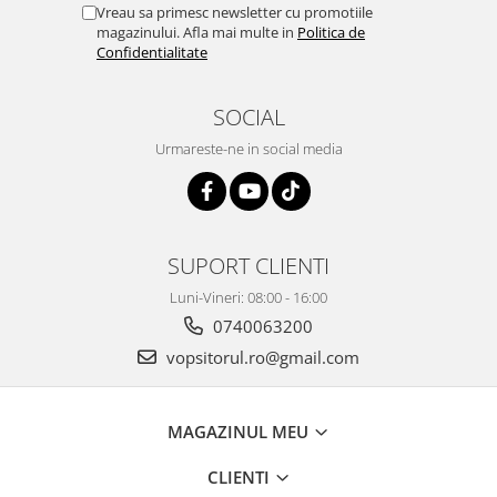
2.12 POLISHARE
Vreau sa primesc newsletter cu promotiile
magazinului. Afla mai multe in
Politica de
Pasta polish
Confidentialitate
Bureti Trizact
Bureti polish
SOCIAL
Lavete polish
Urmareste-ne in social media
Faruri
2.13 REPARATIE PIELE
2.14 ORGANIZARE ATELIER
2.15 Detailing Auto
SUPORT CLIENTI
Luni-Vineri: 08:00 - 16:00
0740063200
vopsitorul.ro@gmail.com
MAGAZINUL MEU
CLIENTI