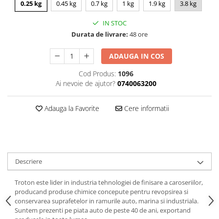
0.25 kg
0.45 kg
0.7 kg
1 kg
1.9 kg
3.8 kg
Curatat
Accesori cana
Indreptat fara vopsire
Decapant
PPS Sistem aplicat vopseaua
Prese tinichigerie
IN STOC
Degresant suprafete
Durata de livrare:
48 ore
Masurat
2.5 MASCARE
Montat si demontat
ADAUGA IN COS
Hartie mascare
Scule tinichigerie
Folie mascare
Cod Produs:
1096
Tras tabla
Ai nevoie de ajutor?
0740063200
Banda mascare
3.7 SUDURA
Suporti
Aparat sudura MIG - MAG
Adauga la Favorite
Cere informatii
Pentru Cabine Vopsit
Aparat sudura MMA - TIG
2.6 SLEFUIRE
Sarma sudura si electrozi
Disc abraziv velcro
Protectie suduri
Hartie abraziva
3.8 USCARE VOPSEA
Descriere
Pasla abraziva
Bloc manual slefuire
Troton este lider in industria tehnologiei de finisare a caroseriilor,
2.7 FILLER / PRIMER
producand produse chimice concepute pentru revopsirea si
conservarea suprafetelor in ramurile auto, marina si industriala.
Epoxy Primer
Suntem prezenti pe piata auto de peste 40 de ani, exportand
Filler