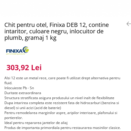
Pentru SATA
Insonorizant
Compresor 220V
4.5 VOPSELE INDUSTRIALE
Pentru Walcom
Mastic etansare
Compresor 380V
Primer 1K
1.3 ACCESORI PISTOALE VOPSIT
Tratarea Ruginii
Compresor surub
Primer 2K
Chit pentru otel, Finixa DEB 12, contine
Ceara protectie
Curatat
Rezervor aer
Aditivi
intaritor, culoare negru, inlocuitor de
Mastic pensulabil
Cuple rapide
Ulei compresor
plumb, gramaj 1 kg
4.6 PREGATIRE SUPRAFATA
2.3 CHIT
Diverse
Suflat
Filtre vopsea pentru cana
Chit Poliesteric Universal
3.4 POLISHARE
Furtun alimentare aer
Chit cu Fibre de Sticla
Masina polishat Ø 75 mm
Manometre
Chit pentru Plastic
303,92 Lei
Masina polishat Ø 125 - 180 mm
Suport pistol
Chit pentru Aluminiu
Masina polishat cu acumulator
Alsi 12 este un metal rece, care poate fi utilizat drept alternativa pentru
1.4 FILTRARE AER
Chit Special
Statii de incarcare
fluid.
Chit Pistolabil
Inlocuieste Pb - Sn
Baterie filtrare aer vopsitorie
3.5 SCULE POLIZARE
Duritate extraordinara
Rasina si fibra de sticla
Filtre cu montare pe furtun
Polizoare pe aer
Structura stratificata asigura produsului un nivel inalt de flexibilitate
Scule speciale pentru chit
Dupa intarirea completa este rezistent fata de hidrocarburi (benzina si
Consumabile filtre aer
Curatat suprafate
diesel) si unii acizi (acid de baterie)
2.4 PREGATIREA SUPRAFETEI
1.5 CANA PISTOALE VOPSIT
Polizor electric
Pentru remodelarea marginilor aspre, aripilor interioare, plafonului si
portierelor.
Pompa lichid
Cana pistol
Consumabile
Ideal pentru repararea jantelor de aliaj
Lavete
Produs de importanta primordiala pentru restaurarea masinilor clasice.
Cana pistol presurizare
3.6 INDREPTAT CAROSERIE