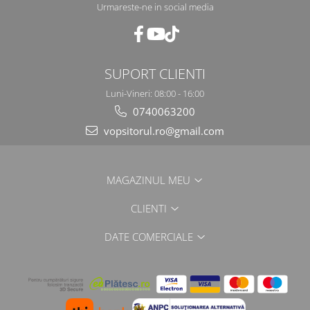
2.12 POLISHARE
Urmareste-ne in social media
Pasta polish
Bureti Trizact
Bureti polish
SUPORT CLIENTI
Lavete polish
Luni-Vineri: 08:00 - 16:00
Faruri
0740063200
2.13 REPARATIE PIELE
vopsitorul.ro@gmail.com
2.14 ORGANIZARE ATELIER
2.15 Detailing Auto
MAGAZINUL MEU
CLIENTI
DATE COMERCIALE