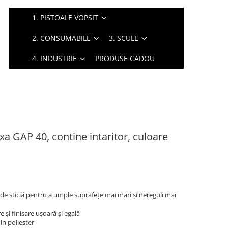
1. PISTOALE VOPSIT
2. CONSUMABILE
3. SCULE
4. INDUSTRIE
PRODUSE CADOU
nixa GAP 40, contine intaritor, culoare
e de sticlă pentru a umple suprafețe mai mari și nereguli mai
 și finisare ușoară și egală
din poliester