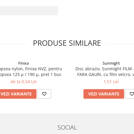
PRODUSE SIMILARE
Finixa
Sunmight
vopsea nylon, Finixa NVZ, pentru
Disc abraziv, Sunmight FILM -
 vopsea 125 µ / 190 µ, pret 1 buc
FARA GAURI, cu film velcro, 
diametru 75 mm
de la 0,54 Lei
1,51 Lei
VEZI VARIANTE
VEZI VARIANTE
SOCIAL