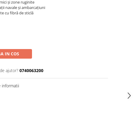
mici și zone ruginite
ații navale și ambarcațiuni
 cu fibră de sticlă
A IN COS
de ajutor?
0740063200
informatii