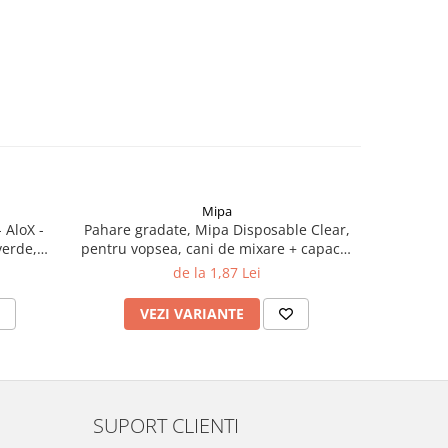
Mipa
-59%
 AloX -
Pahare gradate, Mipa Disposable Clear,
Disc ab
verde,
pentru vopsea, cani de mixare + capace,
prindere v
diferite marimi
de la 1,87 Lei
6
VEZI VARIANTE
V
SUPORT CLIENTI