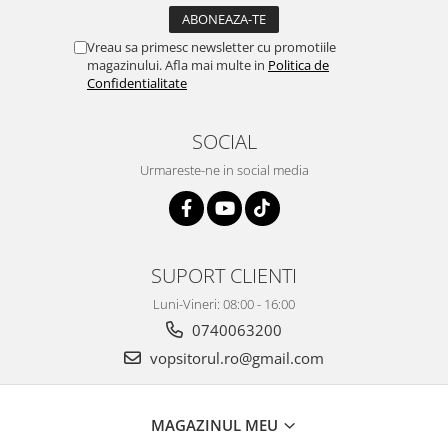
Vopsea industriala
Vreau sa primesc newsletter cu promotiile
Intaritor vopsea 2K
magazinului. Afla mai multe in
Politica de
Vopsea Spray
Confidentialitate
2.10 LAC AUTO
Lac auto MS
SOCIAL
Lac auto HS
Urmareste-ne in social media
Lac auto UHS
Lac auto Ceramic
Lac auto Mat
Lac auto Retus
SUPORT CLIENTI
Agent de matuire
Luni-Vineri: 08:00 - 16:00
INTRETINERE CABINE VOPSIT
0740063200
Pereti cabinei
vopsitorul.ro@gmail.com
2.11 CORECTIE VOPSEA
Indepartat impuritati
MAGAZINUL MEU
Reconditionat suprafete