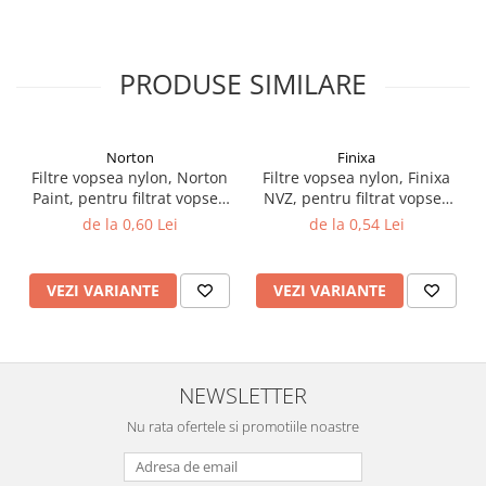
Filler UV
Intaritor Primer
PRODUSE SIMILARE
Spray Primer
2.8 PREGATIREA VOPSELEI
Cupe mixare
Norton
Finixa
Verificat vopseaua
Filtre vopsea nylon, Norton
Filtre vopsea nylon, Finixa
Cartele verificat nuanta
Paint, pentru filtrat vopsea
NVZ, pentru filtrat vopsea
125 µ / 190 µ, pret 1 buc
125 µ / 190 µ, pret 1 buc
de la 0,60 Lei
de la 0,54 Lei
Filtre vopsea
Diluant vopsea si lac
Agent dilutie vopsea apa
VEZI VARIANTE
VEZI VARIANTE
Diluant nitro
Diluant pentru pierdere
Diverse
NEWSLETTER
Accelerator
2.9 VOPSELE AUTO
Nu rata ofertele si promotiile noastre
Vopsea auto preparata
Vopsea Ready Mix