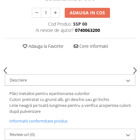
Curatat
Accesori cana
Indreptat fara vopsire
Decapant
ADAUGA IN COS
PPS Sistem aplicat vopseaua
Prese tinichigerie
Degresant suprafete
Masurat
Cod Produs:
SSP 00
2.5 MASCARE
Ai nevoie de ajutor?
0740063200
Montat si demontat
Hartie mascare
Scule tinichigerie
Folie mascare
Adauga la Favorite
Cere informatii
Tras tabla
Banda mascare
3.7 SUDURA
Suporti
Aparat sudura MIG - MAG
Pentru Cabine Vopsit
Aparat sudura MMA - TIG
2.6 SLEFUIRE
Descriere
Sarma sudura si electrozi
Disc abraziv velcro
Protectie suduri
Plăci metalice pentru eșantionarea culorilor
Hartie abraziva
3.8 USCARE VOPSEA
Culori: pretratat cu grund alb, gri deschis sau gri închis
Pasla abraziva
Linie neagră pe toată lungimea pentru a verifica acoperirea culorii
după pulverizare
Bloc manual slefuire
2.7 FILLER / PRIMER
Informatii conformitate produs
Epoxy Primer
Review-uri
(0)
Filler