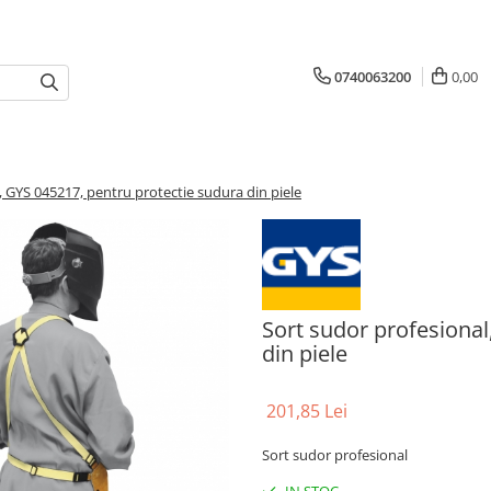
0740063200
0,00
, GYS 045217, pentru protectie sudura din piele
Sort sudor profesional
din piele
201,85 Lei
Sort sudor profesional