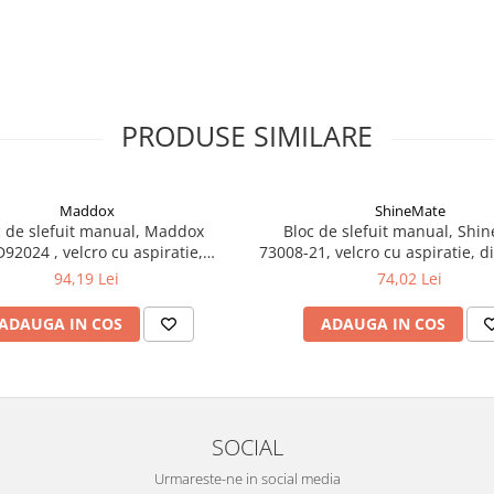
PRODUSE SIMILARE
Maddox
ShineMate
c de slefuit manual, Maddox
Bloc de slefuit manual, Shi
92024 , velcro cu aspiratie,
73008-21, velcro cu aspiratie, 
imeniune 70mm x 400mm
70mm x 200 mm
94,19 Lei
74,02 Lei
ADAUGA IN COS
ADAUGA IN COS
SOCIAL
Urmareste-ne in social media