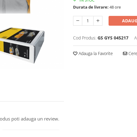
IN STOC
Durata de livrare:
48 ore
ADAUG
Cod Produs:
GS GYS 045217
A
Adauga la Favorite
Cere 
produs poti adauga un review.