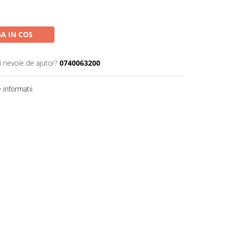
A IN COS
i nevoie de ajutor?
0740063200
informatii