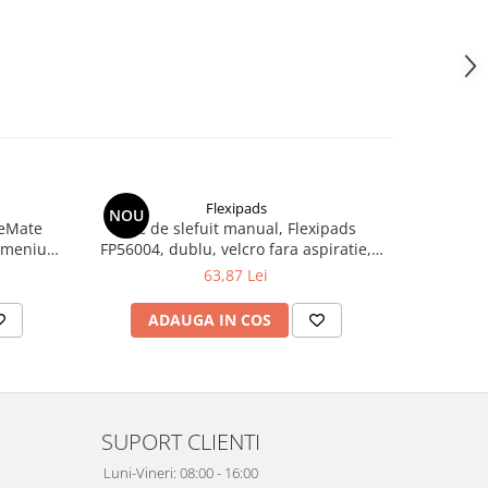
Flexipads
NOU
NOU
neMate
Bloc de slefuit manual, Flexipads
Taler ve
dimeniune
FP56004, dublu, velcro fara aspiratie,
masina de 
dimensiune 70 x 125 mm
63,87 Lei
ADAUGA IN COS
AD
SUPORT CLIENTI
Luni-Vineri: 08:00 - 16:00