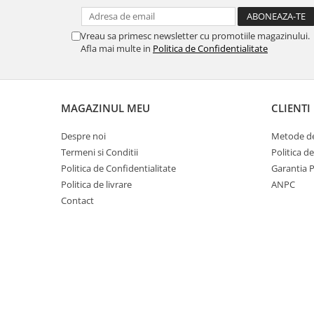
Filler UV
Intaritor Primer
Vreau sa primesc newsletter cu promotiile magazinului.
Afla mai multe in
Politica de Confidentialitate
Spray Primer
2.8 PREGATIREA VOPSELEI
Cupe mixare
MAGAZINUL MEU
CLIENTI
Verificat vopseaua
Cartele verificat nuanta
Despre noi
Metode de
Filtre vopsea
Termeni si Conditii
Politica d
Diluant vopsea si lac
Politica de Confidentialitate
Garantia 
Agent dilutie vopsea apa
Politica de livrare
ANPC
Diluant nitro
Contact
Diluant pentru pierdere
Diverse
Accelerator
2.9 VOPSELE AUTO
Vopsea auto preparata
Vopsea Ready Mix