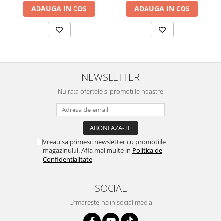
2.12 POLISHARE
ADAUGA IN COS
ADAUGA IN COS
Pasta polish
Bureti Trizact
Bureti polish
Lavete polish
Faruri
NEWSLETTER
2.13 REPARATIE PIELE
Nu rata ofertele si promotiile noastre
2.14 ORGANIZARE ATELIER
2.15 Detailing Auto
Vreau sa primesc newsletter cu promotiile
magazinului. Afla mai multe in
Politica de
Confidentialitate
SOCIAL
Urmareste-ne in social media