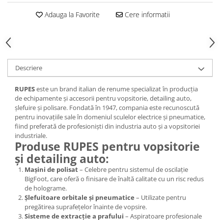
Filler UV
Adauga la Favorite
Cere informatii
Intaritor Primer
Spray Primer
2.8 PREGATIREA VOPSELEI
Cupe mixare
Descriere
Verificat vopseaua
Cartele verificat nuanta
RUPES
este un brand italian de renume specializat în producția
de echipamente și accesorii pentru vopsitorie, detailing auto,
Filtre vopsea
șlefuire și polisare. Fondată în 1947, compania este recunoscută
Diluant vopsea si lac
pentru inovațiile sale în domeniul sculelor electrice și pneumatice,
fiind preferată de profesioniști din industria auto și a vopsitoriei
Agent dilutie vopsea apa
industriale.
Diluant nitro
Produse RUPES pentru vopsitorie
Diluant pentru pierdere
și detailing auto:
Diverse
Mașini de polisat
– Celebre pentru sistemul de oscilație
Accelerator
BigFoot, care oferă o finisare de înaltă calitate cu un risc redus
de holograme.
2.9 VOPSELE AUTO
Șlefuitoare orbitale și pneumatice
– Utilizate pentru
Vopsea auto preparata
pregătirea suprafețelor înainte de vopsire.
Sisteme de extracție a prafului
– Aspiratoare profesionale
Vopsea Ready Mix