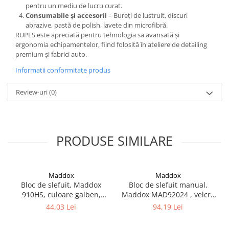
pentru un mediu de lucru curat.
Vopsea industriala
Consumabile și accesorii
– Bureți de lustruit, discuri
abrazive, pastă de polish, lavete din microfibră.
Intaritor vopsea 2K
RUPES este apreciată pentru tehnologia sa avansată și
Vopsea Spray
ergonomia echipamentelor, fiind folosită în ateliere de detailing
2.10 LAC AUTO
premium și fabrici auto.
Lac auto MS
Informatii conformitate produs
Lac auto HS
Review-uri
(0)
Lac auto UHS
Lac auto Ceramic
Lac auto Mat
Lac auto Retus
PRODUSE SIMILARE
Agent de matuire
INTRETINERE CABINE VOPSIT
Maddox
Maddox
Pereti cabinei
Bloc de slefuit, Maddox
Bloc de slefuit manual,
2.11 CORECTIE VOPSEA
910HS, culoare galben,
Maddox MAD92024 , velcro
diametru 150 mm
cu aspiratie, dimeniune
Indepartat impuritati
44,03 Lei
94,19 Lei
70mm x 400mm
Reconditionat suprafete