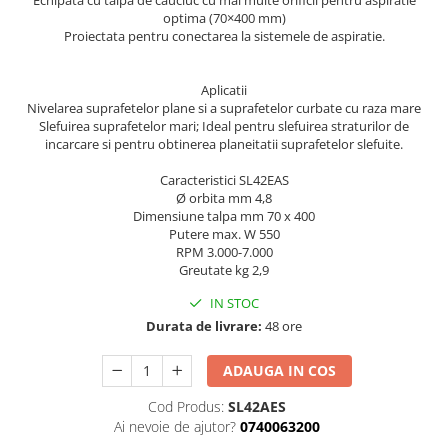
Echipata cu talpa de cauciuc cu mai multe orificii pentru aspiratie
Curatat
Accesori cana
optima (70×400 mm)
Indreptat fara vopsire
Proiectata pentru conectarea la sistemele de aspiratie.
Decapant
PPS Sistem aplicat vopseaua
Prese tinichigerie
Degresant suprafete
Masurat
2.5 MASCARE
Aplicatii
Montat si demontat
Nivelarea suprafetelor plane si a suprafetelor curbate cu raza mare
Hartie mascare
Scule tinichigerie
Slefuirea suprafetelor mari; Ideal pentru slefuirea straturilor de
incarcare si pentru obtinerea planeitatii suprafetelor slefuite.
Folie mascare
Tras tabla
Banda mascare
3.7 SUDURA
Caracteristici SL42EAS
Suporti
Ø orbita mm 4,8
Aparat sudura MIG - MAG
Dimensiune talpa mm 70 x 400
Pentru Cabine Vopsit
Aparat sudura MMA - TIG
Putere max. W 550
2.6 SLEFUIRE
RPM 3.000-7.000
Sarma sudura si electrozi
Greutate kg 2,9
Disc abraziv velcro
Protectie suduri
IN STOC
Hartie abraziva
3.8 USCARE VOPSEA
Durata de livrare:
48 ore
Pasla abraziva
Bloc manual slefuire
ADAUGA IN COS
2.7 FILLER / PRIMER
Cod Produs:
SL42AES
Epoxy Primer
Ai nevoie de ajutor?
0740063200
Filler