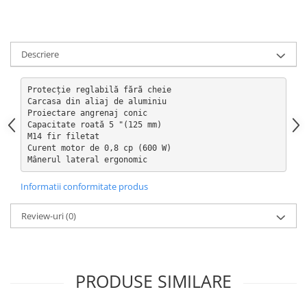
Curatat
Accesori cana
Indreptat fara vopsire
Decapant
PPS Sistem aplicat vopseaua
Prese tinichigerie
Degresant suprafete
Masurat
Descriere
2.5 MASCARE
Montat si demontat
Hartie mascare
Scule tinichigerie
Protecție reglabilă fără cheie

Folie mascare
Carcasa din aliaj de aluminiu

Tras tabla
Proiectare angrenaj conic

Banda mascare
3.7 SUDURA
Capacitate roată 5 "(125 mm)

Suporti
M14 fir filetat

Aparat sudura MIG - MAG
Curent motor de 0,8 cp (600 W)

Pentru Cabine Vopsit
Aparat sudura MMA - TIG
Mânerul lateral ergonomic
2.6 SLEFUIRE
Sarma sudura si electrozi
Informatii conformitate produs
Disc abraziv velcro
Protectie suduri
Hartie abraziva
3.8 USCARE VOPSEA
Review-uri
(0)
Pasla abraziva
Bloc manual slefuire
2.7 FILLER / PRIMER
PRODUSE SIMILARE
Epoxy Primer
Filler