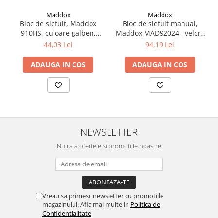
Filler UV
Maddox
Maddox
Intaritor Primer
Bloc de slefuit, Maddox
Bloc de slefuit manual,
910HS, culoare galben,
Maddox MAD92024 , velcro
Spray Primer
diametru 150 mm
cu aspiratie, dimeniune
44,03 Lei
94,19 Lei
2.8 PREGATIREA VOPSELEI
70mm x 400mm
Cupe mixare
ADAUGA IN COS
ADAUGA IN COS
Verificat vopseaua
Cartele verificat nuanta
Filtre vopsea
Diluant vopsea si lac
Agent dilutie vopsea apa
NEWSLETTER
Diluant nitro
Nu rata ofertele si promotiile noastre
Diluant pentru pierdere
Diverse
Accelerator
2.9 VOPSELE AUTO
Vreau sa primesc newsletter cu promotiile
Vopsea auto preparata
magazinului. Afla mai multe in
Politica de
Confidentialitate
Vopsea Ready Mix