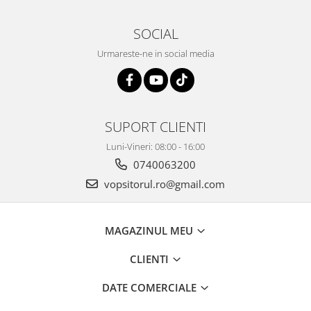
Vopsea industriala
SOCIAL
Intaritor vopsea 2K
Vopsea Spray
Urmareste-ne in social media
2.10 LAC AUTO
Lac auto MS
Lac auto HS
SUPORT CLIENTI
Lac auto UHS
Lac auto Ceramic
Luni-Vineri: 08:00 - 16:00
0740063200
Lac auto Mat
Lac auto Retus
vopsitorul.ro@gmail.com
Agent de matuire
INTRETINERE CABINE VOPSIT
MAGAZINUL MEU
Pereti cabinei
2.11 CORECTIE VOPSEA
CLIENTI
Indepartat impuritati
DATE COMERCIALE
Reconditionat suprafete