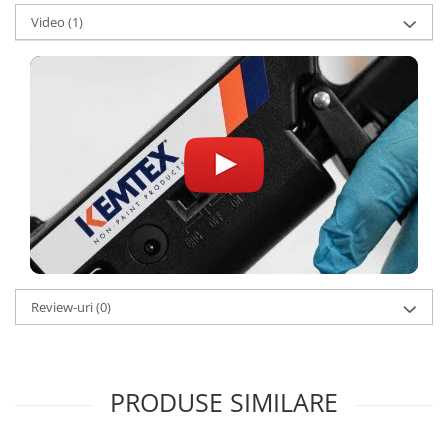
Filler UV
Video
(1)
Intaritor Primer
Spray Primer
2.8 PREGATIREA VOPSELEI
Cupe mixare
Verificat vopseaua
Cartele verificat nuanta
Filtre vopsea
Diluant vopsea si lac
Agent dilutie vopsea apa
Diluant nitro
Review-uri
(0)
Diluant pentru pierdere
Diverse
Accelerator
2.9 VOPSELE AUTO
PRODUSE SIMILARE
Vopsea auto preparata
Vopsea Ready Mix