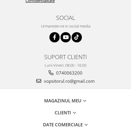
Confidentialitate
2.12 POLISHARE
Pasta polish
SOCIAL
Bureti Trizact
Urmareste-ne in social media
Bureti polish
Lavete polish
Faruri
2.13 REPARATIE PIELE
SUPORT CLIENTI
2.14 ORGANIZARE ATELIER
Luni-Vineri: 08:00 - 16:00
2.15 Detailing Auto
0740063200
vopsitorul.ro@gmail.com
MAGAZINUL MEU
CLIENTI
DATE COMERCIALE