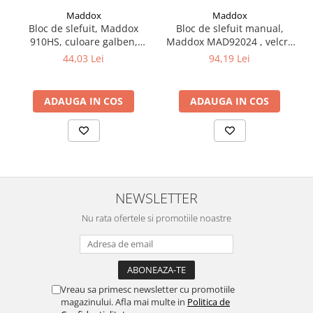
Maddox
Maddox
Vopsea industriala
Bloc de slefuit, Maddox
Bloc de slefuit manual,
Intaritor vopsea 2K
910HS, culoare galben,
Maddox MAD92024 , velcro
Vopsea Spray
diametru 150 mm
cu aspiratie, dimeniune
44,03 Lei
94,19 Lei
70mm x 400mm
2.10 LAC AUTO
Lac auto MS
ADAUGA IN COS
ADAUGA IN COS
Lac auto HS
Lac auto UHS
Lac auto Ceramic
Lac auto Mat
Lac auto Retus
NEWSLETTER
Agent de matuire
Nu rata ofertele si promotiile noastre
INTRETINERE CABINE VOPSIT
Pereti cabinei
2.11 CORECTIE VOPSEA
Indepartat impuritati
Vreau sa primesc newsletter cu promotiile
Reconditionat suprafete
magazinului. Afla mai multe in
Politica de