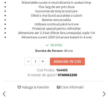
Materialele curate si neutralizante in acelasi timp
Curatat
Accesori cana
Indreptat fara vopsire
Flux larg de aer prin duza
Decapant
PPS Sistem aplicat vopseaua
Economie de timp la lustruire
Prese tinichigerie
Degresant suprafete
Oferă o mai bună acuratețe a culorii
Masurat
Baterie reincarcabila
2.5 MASCARE
Montat si demontat
Utilizare continuă până la 6 ore
Proiectat special pentru refinisher
Hartie mascare
Scule tinichigerie
Alimentare aer 2-3 bar (filtrat fara umeazala) cupla 1/4
Folie mascare
Tras tabla
Alimentare curent 220V (intarcare baterii in 4 ore)
Banda mascare
3.7 SUDURA
IN STOC
Suporti
Aparat sudura MIG - MAG
Durata de livrare:
48 ore
Pentru Cabine Vopsit
Aparat sudura MMA - TIG
2.6 SLEFUIRE
ADAUGA IN COS
Sarma sudura si electrozi
Disc abraziv velcro
Protectie suduri
Cod Produs:
164405
Hartie abraziva
Ai nevoie de ajutor?
0740063200
3.8 USCARE VOPSEA
Pasla abraziva
Bloc manual slefuire
Adauga la Favorite
Cere informatii
2.7 FILLER / PRIMER
Epoxy Primer
Filler