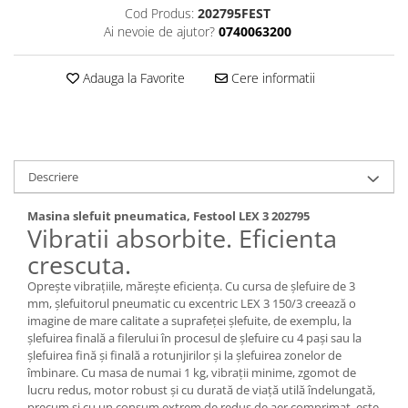
Curatat
Cod Produs:
202795FEST
Accesori cana
Indreptat fara vopsire
Ai nevoie de ajutor?
0740063200
Decapant
PPS Sistem aplicat vopseaua
Prese tinichigerie
Degresant suprafete
Masurat
Adauga la Favorite
Cere informatii
2.5 MASCARE
Montat si demontat
Hartie mascare
Scule tinichigerie
Folie mascare
Tras tabla
Banda mascare
3.7 SUDURA
Descriere
Suporti
Aparat sudura MIG - MAG
Pentru Cabine Vopsit
Aparat sudura MMA - TIG
Masina slefuit pneumatica, Festool LEX 3 202795
2.6 SLEFUIRE
Vibratii absorbite. Eficienta
Sarma sudura si electrozi
Disc abraziv velcro
crescuta.
Protectie suduri
Hartie abraziva
3.8 USCARE VOPSEA
Opreşte vibraţiile, măreşte eficienţa. Cu cursa de şlefuire de 3
Pasla abraziva
mm, şlefuitorul pneumatic cu excentric LEX 3 150/3 creează o
imagine de mare calitate a suprafeţei şlefuite, de exemplu, la
Bloc manual slefuire
şlefuirea finală a filerului în procesul de şlefuire cu 4 paşi sau la
2.7 FILLER / PRIMER
şlefuirea fină şi finală a rotunjirilor şi la şlefuirea zonelor de
îmbinare. Cu masa de numai 1 kg, vibraţii minime, zgomot de
Epoxy Primer
lucru redus, motor robust şi cu durată de viaţă utilă îndelungată,
Filler
precum şi cu un consum extrem de redus de aer comprimat, este