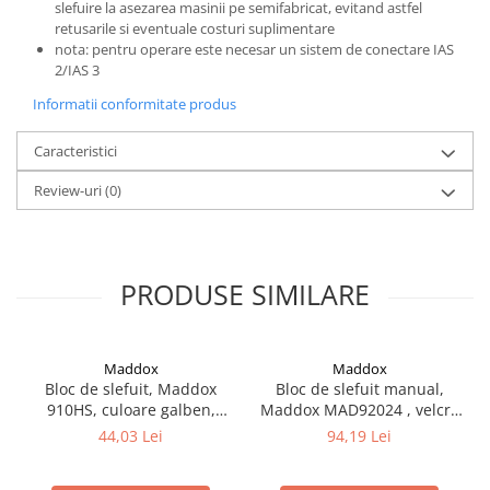
slefuire la asezarea masinii pe semifabricat, evitand astfel
Vopsea industriala
retusarile si eventuale costuri suplimentare
nota: pentru operare este necesar un sistem de conectare IAS
Intaritor vopsea 2K
2/IAS 3
Vopsea Spray
Informatii conformitate produs
2.10 LAC AUTO
Lac auto MS
Caracteristici
Lac auto HS
Review-uri
(0)
Lac auto UHS
Lac auto Ceramic
Lac auto Mat
PRODUSE SIMILARE
Lac auto Retus
Agent de matuire
INTRETINERE CABINE VOPSIT
Maddox
Maddox
Pereti cabinei
Bloc de slefuit, Maddox
Bloc de slefuit manual,
2.11 CORECTIE VOPSEA
910HS, culoare galben,
Maddox MAD92024 , velcro
diametru 150 mm
cu aspiratie, dimeniune
44,03 Lei
94,19 Lei
Indepartat impuritati
70mm x 400mm
Reconditionat suprafete