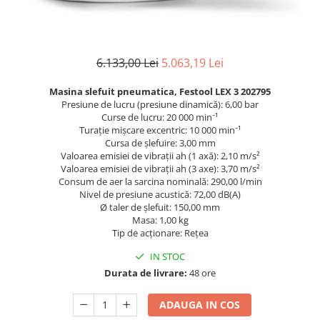
Pentru SATA
Insonorizant
PIESE REPARATIE PISTOALE
Compresor 220V
Pentru Walcom
Mastic etansare
4.5 VOPSELE INDUSTRIALE
Compresor 380V
1.3 ACCESORI PISTOALE VOPSIT
Tratarea Ruginii
Compresor surub
Primer 1K
Ceara protectie
6.133,00 Lei
5.063,19 Lei
Curatat
Rezervor aer
Primer 2K
Mastic pensulabil
Cuple rapide
Ulei compresor
Aditivi
Masina slefuit pneumatica, Festool LEX 3 202795
2.3 CHIT
Diverse
Suflat
4.6 PREGATIRE SUPRAFATA
Presiune de lucru (presiune dinamică): 6,00 bar
Curse de lucru: 20 000 min⁻¹
Filtre vopsea pentru cana
Chit Poliesteric Universal
3.4 POLISHARE
Turaţie mişcare excentric: 10 000 min⁻¹
Furtun alimentare aer
Chit cu Fibre de Sticla
Masina polishat Ø 75 mm
Cursa de şlefuire: 3,00 mm
Valoarea emisiei de vibraţii ah (1 axă): 2,10 m/s²
Manometre
Chit pentru Plastic
Masina polishat Ø 125 - 180 mm
Valoarea emisiei de vibraţii ah (3 axe): 3,70 m/s²
Suport pistol
Chit pentru Aluminiu
Masina polishat cu acumulator
Consum de aer la sarcina nominală: 290,00 l/min
1.4 FILTRARE AER
Chit Special
Nivel de presiune acustică: 72,00 dB(A)
Statii de incarcare
Ø taler de şlefuit: 150,00 mm
Chit Pistolabil
Baterie filtrare aer vopsitorie
3.5 SCULE POLIZARE
Masa: 1,00 kg
Rasina si fibra de sticla
Tip de acţionare: Reţea
Filtre cu montare pe furtun
Polizoare pe aer
Scule speciale pentru chit
Consumabile filtre aer
IN STOC
Curatat suprafate
2.4 PREGATIREA SUPRAFETEI
1.5 CANA PISTOALE VOPSIT
Durata de livrare:
48 ore
Polizor electric
Pompa lichid
Cana pistol
Consumabile
ADAUGA IN COS
Lavete
Cana pistol presurizare
3.6 INDREPTAT CAROSERIE