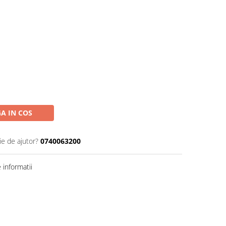
A IN COS
ie de ajutor?
0740063200
informatii