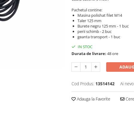
Pachetul contine:
Masina polishat filet M14
Taler 125 mm
Burete negru 125 mm - 1 buc
perii schimb - 2 buc
geanta transport - 1 buc
IN STOC
Durata de livrare:
48 ore
ADAUG
Cod Produs:
13514142
Ai nevo
Adauga la Favorite
Cere 