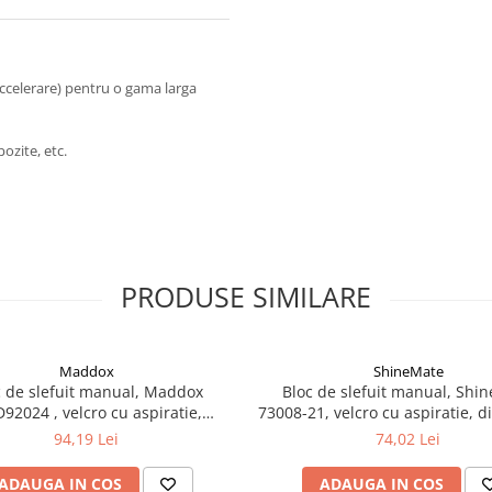
ccelerare) pentru o gama larga
ozite, etc.
PRODUSE SIMILARE
Maddox
ShineMate
c de slefuit manual, Maddox
Bloc de slefuit manual, Shi
92024 , velcro cu aspiratie,
73008-21, velcro cu aspiratie, 
imeniune 70mm x 400mm
70mm x 200 mm
94,19 Lei
74,02 Lei
ADAUGA IN COS
ADAUGA IN COS