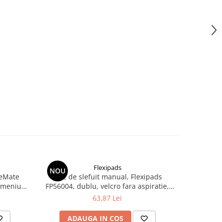
Flexipads
NOU
NOU
neMate
Bloc de slefuit manual, Flexipads
Taler ve
dimeniune
FP56004, dublu, velcro fara aspiratie,
masina de 
dimensiune 70 x 125 mm
63,87 Lei
ADAUGA IN COS
AD