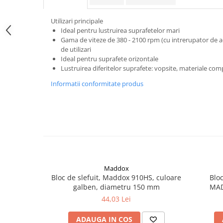
Curatat
Accesori cana
Indreptat fara vopsire
Decapant
PPS Sistem aplicat vopseaua
Utilizari principale
Prese tinichigerie
Ideal pentru lustruirea suprafetelor mari
Degresant suprafete
Masurat
Gama de viteze de 380 - 2100 rpm (cu intrerupator de a
2.5 MASCARE
Montat si demontat
de utilizari
Ideal pentru suprafete orizontale
Hartie mascare
Scule tinichigerie
Lustruirea diferitelor suprafete: vopsite, materiale comp
Folie mascare
Tras tabla
Informatii conformitate produs
Banda mascare
3.7 SUDURA
Suporti
Aparat sudura MIG - MAG
Pentru Cabine Vopsit
Aparat sudura MMA - TIG
2.6 SLEFUIRE
Sarma sudura si electrozi
Disc abraziv velcro
Protectie suduri
Hartie abraziva
3.8 USCARE VOPSEA
Pasla abraziva
Maddox
Bloc de slefuit, Maddox 910HS, culoare
Blo
Bloc manual slefuire
galben, diametru 150 mm
MAD
2.7 FILLER / PRIMER
d
44,03 Lei
Epoxy Primer
ADAUGA IN COS
Filler