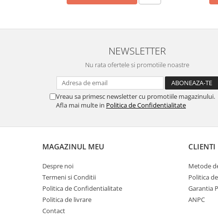
Filler UV
Intaritor Primer
Spray Primer
2.8 PREGATIREA VOPSELEI
NEWSLETTER
Cupe mixare
Nu rata ofertele si promotiile noastre
Verificat vopseaua
Cartele verificat nuanta
Vreau sa primesc newsletter cu promotiile magazinului.
Filtre vopsea
Afla mai multe in
Politica de Confidentialitate
Diluant vopsea si lac
Agent dilutie vopsea apa
Diluant nitro
MAGAZINUL MEU
CLIENTI
Diluant pentru pierdere
Diverse
Despre noi
Metode de
Accelerator
Termeni si Conditii
Politica d
Politica de Confidentialitate
Garantia 
2.9 VOPSELE AUTO
Politica de livrare
ANPC
Vopsea auto preparata
Contact
Vopsea Ready Mix