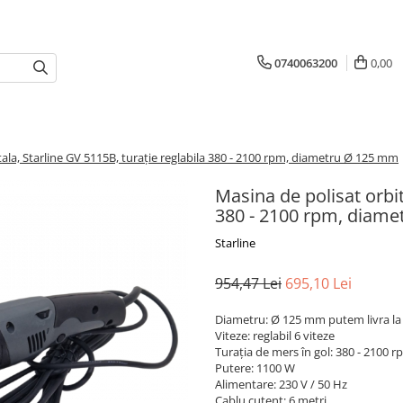
0740063200
0,00
tala, Starline GV 5115B, turaţie reglabila 380 - 2100 rpm, diametru Ø 125 mm
Masina de polisat orbit
380 - 2100 rpm, diam
Starline
954,47 Lei
695,10 Lei
Diametru: Ø 125 mm putem livra la
Viteze: reglabil 6 viteze
Turaţia de mers în gol: 380 - 2100 
Putere: 1100 W
Alimentare: 230 V / 50 Hz
Cablu cutent: 6 metri