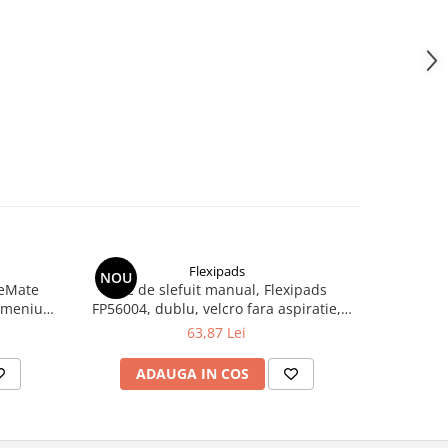
Flexipads
NOU
NOU
neMate
Bloc de slefuit manual, Flexipads
Taler ve
dimeniune
FP56004, dublu, velcro fara aspiratie,
masina de 
dimensiune 70 x 125 mm
63,87 Lei
ADAUGA IN COS
AD