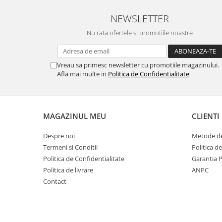
Filler UV
NEWSLETTER
Intaritor Primer
Nu rata ofertele si promotiile noastre
Spray Primer
2.8 PREGATIREA VOPSELEI
Cupe mixare
Vreau sa primesc newsletter cu promotiile magazinului.
Afla mai multe in
Politica de Confidentialitate
Verificat vopseaua
Cartele verificat nuanta
Filtre vopsea
Diluant vopsea si lac
MAGAZINUL MEU
CLIENTI
Agent dilutie vopsea apa
Despre noi
Metode de
Diluant nitro
Termeni si Conditii
Politica d
Diluant pentru pierdere
Politica de Confidentialitate
Garantia 
Diverse
Politica de livrare
ANPC
Accelerator
Contact
2.9 VOPSELE AUTO
Vopsea auto preparata
Vopsea Ready Mix