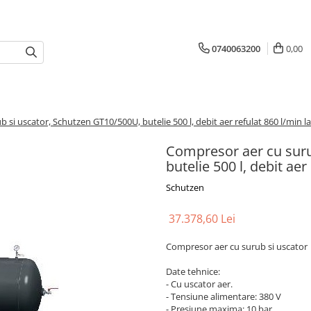
0740063200
0,00
si uscator, Schutzen GT10/500U, butelie 500 l, debit aer refulat 860 l/min la
Compresor aer cu suru
butelie 500 l, debit aer
Schutzen
37.378,60 Lei
Compresor aer cu surub si uscator
Date tehnice:
- Cu uscator aer.
- Tensiune alimentare: 380 V
- Presiune maxima: 10 bar