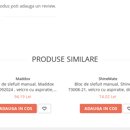
produs poti adauga un review.
PRODUSE SIMILARE
Maddox
ShineMate
c de slefuit manual, Maddox
Bloc de slefuit manual, Shi
92024 , velcro cu aspiratie,
73008-21, velcro cu aspiratie, 
imeniune 70mm x 400mm
70mm x 200 mm
94,19 Lei
74,02 Lei
ADAUGA IN COS
ADAUGA IN COS