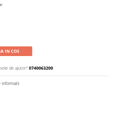
ar
A IN COS
evoie de ajutor?
0740063200
informatii