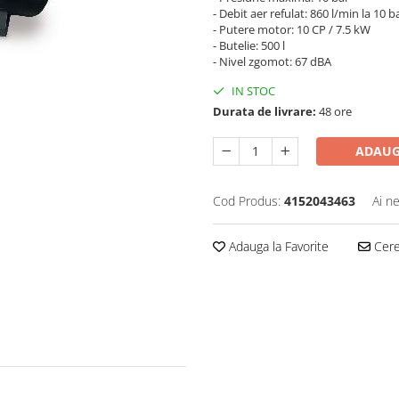
- Debit aer refulat: 860 l/min la 10 b
- Putere motor: 10 CP / 7.5 kW
- Butelie: 500 l
- Nivel zgomot: 67 dBA
IN STOC
Durata de livrare:
48 ore
ADAUG
Cod Produs:
4152043463
Ai n
Adauga la Favorite
Cere 