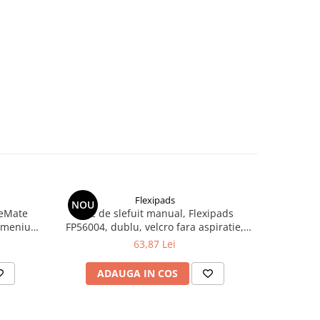
Flexipads
NOU
NOU
neMate
Bloc de slefuit manual, Flexipads
Taler ve
dimeniune
FP56004, dublu, velcro fara aspiratie,
masina de 
dimensiune 70 x 125 mm
63,87 Lei
ADAUGA IN COS
AD