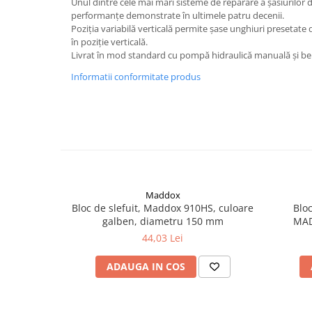
Unul dintre cele mai mari sisteme de reparare a șasiurilor 
Curatat
Accesori cana
Indreptat fara vopsire
performanțe demonstrate în ultimele patru decenii.
Decapant
Poziția variabilă verticală permite șase unghiuri presetate 
PPS Sistem aplicat vopseaua
Prese tinichigerie
în poziție verticală.
Degresant suprafete
Masurat
Livrat în mod standard cu pompă hidraulică manuală și 
2.5 MASCARE
Montat si demontat
Informatii conformitate produs
Hartie mascare
Scule tinichigerie
Folie mascare
Tras tabla
Banda mascare
3.7 SUDURA
Suporti
Aparat sudura MIG - MAG
Pentru Cabine Vopsit
Aparat sudura MMA - TIG
2.6 SLEFUIRE
Sarma sudura si electrozi
Maddox
Disc abraziv velcro
Protectie suduri
Bloc de slefuit, Maddox 910HS, culoare
Blo
Hartie abraziva
3.8 USCARE VOPSEA
galben, diametru 150 mm
MAD
Pasla abraziva
d
44,03 Lei
Bloc manual slefuire
ADAUGA IN COS
2.7 FILLER / PRIMER
Epoxy Primer
Filler