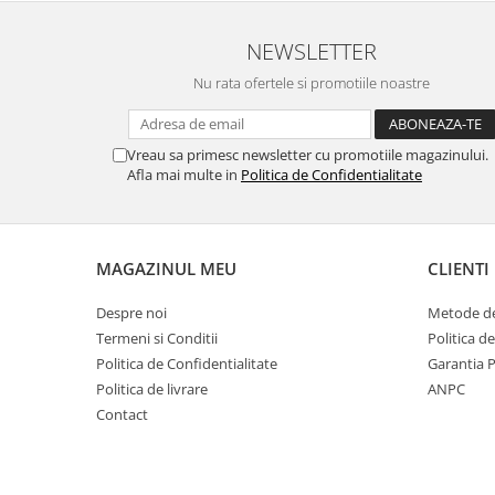
Filler UV
NEWSLETTER
Intaritor Primer
Spray Primer
Nu rata ofertele si promotiile noastre
2.8 PREGATIREA VOPSELEI
Cupe mixare
Vreau sa primesc newsletter cu promotiile magazinului.
Verificat vopseaua
Afla mai multe in
Politica de Confidentialitate
Cartele verificat nuanta
Filtre vopsea
Diluant vopsea si lac
MAGAZINUL MEU
CLIENTI
Agent dilutie vopsea apa
Despre noi
Metode de
Diluant nitro
Termeni si Conditii
Politica d
Diluant pentru pierdere
Politica de Confidentialitate
Garantia 
Diverse
Politica de livrare
ANPC
Accelerator
Contact
2.9 VOPSELE AUTO
Vopsea auto preparata
Vopsea Ready Mix