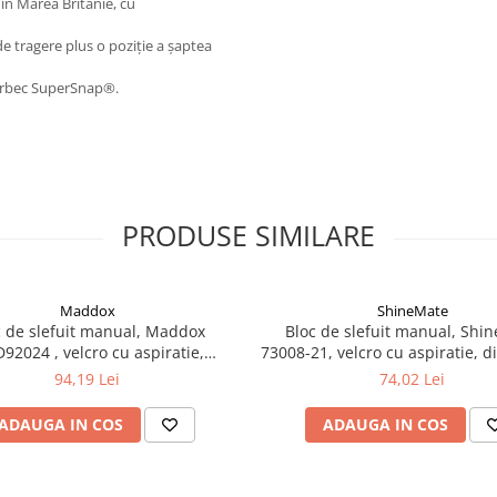
din Marea Britanie, cu
de tragere plus o poziție a șaptea
berbec SuperSnap®.
PRODUSE SIMILARE
Maddox
ShineMate
c de slefuit manual, Maddox
Bloc de slefuit manual, Shi
92024 , velcro cu aspiratie,
73008-21, velcro cu aspiratie, 
imeniune 70mm x 400mm
70mm x 200 mm
94,19 Lei
74,02 Lei
ADAUGA IN COS
ADAUGA IN COS