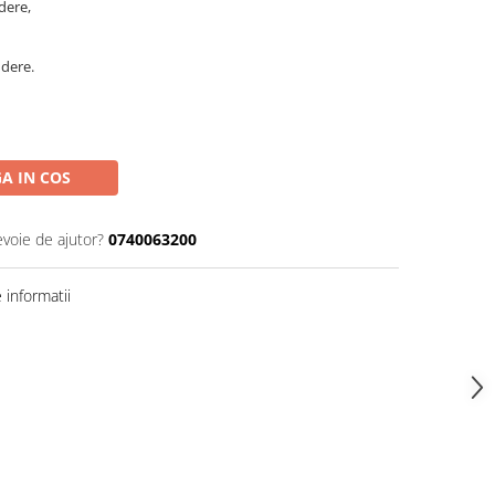
dere,
ndere.
A IN COS
evoie de ajutor?
0740063200
informatii