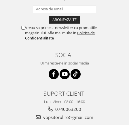
Vopsea industriala
Intaritor vopsea 2K
Vopsea Spray
Vreau sa primesc newsletter cu promotiile
2.10 LAC AUTO
magazinului. Afla mai multe in
Politica de
Confidentialitate
Lac auto MS
Lac auto HS
Lac auto UHS
SOCIAL
Lac auto Ceramic
Urmareste-ne in social media
Lac auto Mat
Lac auto Retus
Agent de matuire
INTRETINERE CABINE VOPSIT
SUPORT CLIENTI
Pereti cabinei
Luni-Vineri: 08:00 - 16:00
2.11 CORECTIE VOPSEA
0740063200
Indepartat impuritati
vopsitorul.ro@gmail.com
Reconditionat suprafete