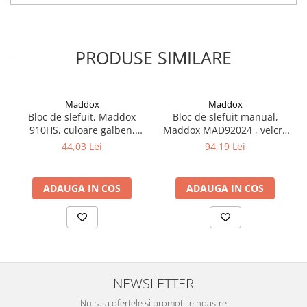
Filler UV
Intaritor Primer
Spray Primer
PRODUSE SIMILARE
2.8 PREGATIREA VOPSELEI
Cupe mixare
Maddox
Maddox
Verificat vopseaua
Bloc de slefuit, Maddox
Bloc de slefuit manual,
Cartele verificat nuanta
910HS, culoare galben,
Maddox MAD92024 , velcro
Filtre vopsea
diametru 150 mm
cu aspiratie, dimeniune
44,03 Lei
94,19 Lei
70mm x 400mm
Diluant vopsea si lac
Agent dilutie vopsea apa
ADAUGA IN COS
ADAUGA IN COS
Diluant nitro
Diluant pentru pierdere
Diverse
Accelerator
2.9 VOPSELE AUTO
NEWSLETTER
Vopsea auto preparata
Nu rata ofertele si promotiile noastre
Vopsea Ready Mix