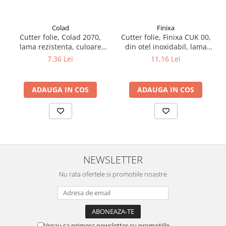
Filler UV
Intaritor Primer
Colad
Finixa
Spray Primer
Cutter folie, Colad 2070,
Cutter folie, Finixa CUK 00,
lama rezistenta, culoare
din otel inoxidabil, lama
2.8 PREGATIREA VOPSELEI
rosu
rezistenta
7,36 Lei
11,16 Lei
Cupe mixare
Verificat vopseaua
ADAUGA IN COS
ADAUGA IN COS
Cartele verificat nuanta
Filtre vopsea
Diluant vopsea si lac
Agent dilutie vopsea apa
Diluant nitro
Diluant pentru pierdere
NEWSLETTER
Diverse
Nu rata ofertele si promotiile noastre
Accelerator
2.9 VOPSELE AUTO
Vopsea auto preparata
Vopsea Ready Mix
Vreau sa primesc newsletter cu promotiile