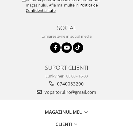
magazinului. Afla mai multe in
Politica de
Vopsea industriala
Confidentialitate
Intaritor vopsea 2K
Vopsea Spray
SOCIAL
2.10 LAC AUTO
Urmareste-ne in social media
Lac auto MS
Lac auto HS
Lac auto UHS
Lac auto Ceramic
SUPORT CLIENTI
Lac auto Mat
Luni-Vineri: 08:00 - 16:00
Lac auto Retus
0740063200
Agent de matuire
vopsitorul.ro@gmail.com
INTRETINERE CABINE VOPSIT
Pereti cabinei
2.11 CORECTIE VOPSEA
MAGAZINUL MEU
Indepartat impuritati
CLIENTI
Reconditionat suprafete