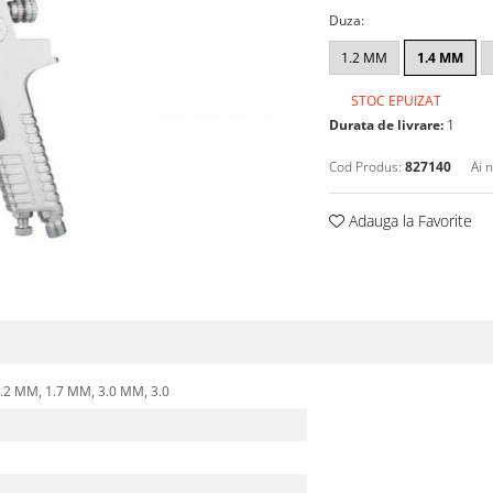
Duza
:
1.2 MM
1.4 MM
STOC EPUIZAT
Durata de livrare:
1
Cod Produs:
827140
Ai 
Adauga la Favorite
.2 MM,
1.7 MM,
3.0 MM,
3.0