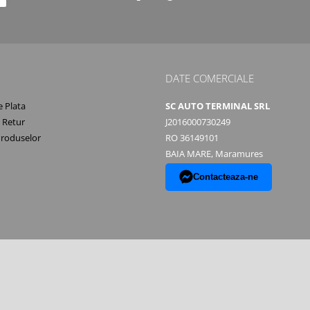
DATE COMERCIALE
 Plata
SC AUTO TERMINAL SRL
e Retur
J2016000730249
Produselor
RO 36149101
BAIA MARE, Maramures
Contacteaza-ne