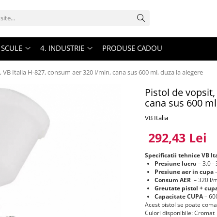
. SCULE
4. INDUSTRIE
PRODUSE CADOU
t, VB Italia H-827, consum aer 320 l/min, cana sus 600 ml, duza la alegere
Pistol de vopsit
cana sus 600 ml,
VB Italia
292,43 Lei
Specificatii tehnice VB It
Presiune lucru
– 3.0 -
Presiune aer in cupa
–
Consum AER
– 320 l/
Greutate pistol + cup
Capacitate CUPA
– 60
Acest pistol se poate coman
Culori disponibile: Cromat