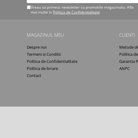
Vreau sa primesc newsletter cu promotiile magazinului. Afla
Vopsea industriala
mai multe in
Politica de Confidentialitate
Intaritor vopsea 2K
Vopsea Spray
2.10 LAC AUTO
MAGAZINUL MEU
CLIENTI
Lac auto MS
Despre noi
Metode de
Lac auto HS
Termeni si Conditii
Politica d
Lac auto UHS
Politica de Confidentialitate
Garantia 
Lac auto Ceramic
Politica de livrare
ANPC
Lac auto Mat
Contact
Lac auto Retus
Agent de matuire
INTRETINERE CABINE VOPSIT
Pereti cabinei
2.11 CORECTIE VOPSEA
Indepartat impuritati
Reconditionat suprafete