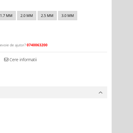
1.7 MM
2.0 MM
2.5 MM
3.0 MM
nevoie de ajutor?
0740063200
Cere informatii