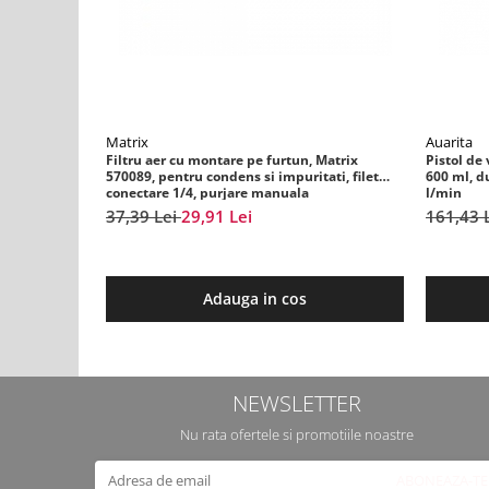
Filler UV
Intaritor Primer
Spray Primer
2.8 PREGATIREA VOPSELEI
Cupe mixare
Matrix
Auarita
Filtru aer cu montare pe furtun, Matrix
Pistol de 
Verificat vopseaua
570089, pentru condens si impuritati, filet
600 ml, d
conectare 1/4, purjare manuala
l/min
Cartele verificat nuanta
37,39 Lei
29,91 Lei
161,43 
Filtre vopsea
Diluant vopsea si lac
Agent dilutie vopsea apa
Adauga in cos
Diluant nitro
Diluant pentru pierdere
Diverse
Accelerator
NEWSLETTER
2.9 VOPSELE AUTO
Nu rata ofertele si promotiile noastre
Vopsea auto preparata
Vopsea Ready Mix