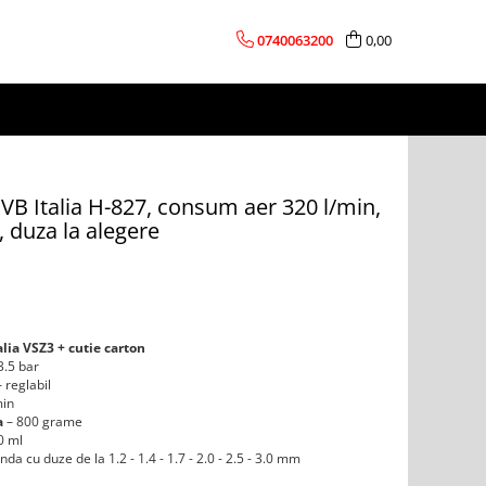
0740063200
0,00
, VB Italia H-827, consum aer 320 l/min,
 duza la alegere
alia VSZ3 + cutie carton
 3.5 bar
 reglabil
min
a
– 800 grame
0 ml
da cu duze de la 1.2 - 1.4 - 1.7 - 2.0 - 2.5 - 3.0 mm