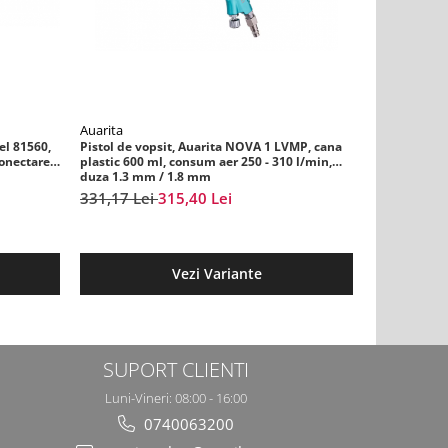
Auarita
Italco
el 81560,
Pistol de vopsit, Auarita NOVA 1 LVMP, cana
Regulator d
conectare
plastic 600 ml, consum aer 250 - 310 l/min,
mecanic, Ita
duza 1.3 mm / 1.8 mm
1/4, maxim 
331,17 Lei
315,40 Lei
91,95 Lei
Vezi Variante
SUPORT CLIENTI
Luni-Vineri: 08:00 - 16:00
0740063200