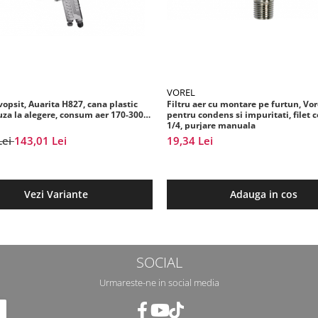
VOREL
vopsit, Auarita H827, cana plastic
Filtru aer cu montare pe furtun, Vor
uza la alegere, consum aer 170-300
pentru condens si impuritati, filet 
1/4, purjare manuala
Lei
143,01 Lei
19,34 Lei
Vezi Variante
Adauga in cos
SOCIAL
Urmareste-ne in social media