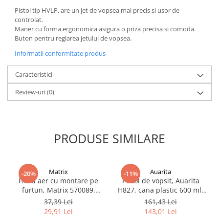
Filler UV
Pistol tip HVLP, are un jet de vopsea mai precis si usor de
controlat.
Intaritor Primer
Maner cu forma ergonomica asigura o priza precisa si comoda.
Spray Primer
Buton pentru reglarea jetului de vopsea.
2.8 PREGATIREA VOPSELEI
Informatii conformitate produs
Cupe mixare
Caracteristici
Verificat vopseaua
Cartele verificat nuanta
Review-uri
(0)
Filtre vopsea
Diluant vopsea si lac
Agent dilutie vopsea apa
PRODUSE SIMILARE
Diluant nitro
Diluant pentru pierdere
Diverse
Matrix
Auarita
-20%
-11%
Accelerator
Filtru aer cu montare pe
Pistol de vopsit, Auarita
furtun, Matrix 570089,
H827, cana plastic 600 ml,
2.9 VOPSELE AUTO
pentru condens si
duza la alegere, consum
37,39 Lei
161,43 Lei
Vopsea auto preparata
impuritati, filet conectare
aer 170-300 l/min
29,91 Lei
143,01 Lei
1/4, purjare manuala
Vopsea Ready Mix