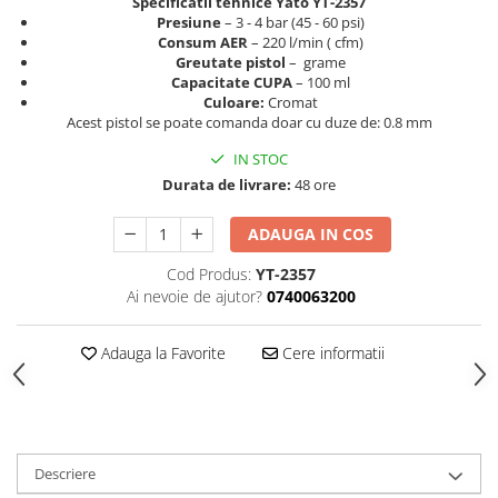
Specificatii tehnice Yato YT-2357
Curatat
Accesori cana
Presiune
– 3 - 4 bar (45 - 60 psi)
Indreptat fara vopsire
Decapant
Consum AER
– 220 l/min ( cfm)
PPS Sistem aplicat vopseaua
Prese tinichigerie
Greutate pistol
– grame
Degresant suprafete
Masurat
Capacitate CUPA
– 100 ml
2.5 MASCARE
Culoare:
Cromat
Montat si demontat
Acest pistol se poate comanda doar cu duze de: 0.8 mm
Hartie mascare
Scule tinichigerie
IN STOC
Folie mascare
Tras tabla
Durata de livrare:
48 ore
Banda mascare
3.7 SUDURA
Suporti
Aparat sudura MIG - MAG
ADAUGA IN COS
Pentru Cabine Vopsit
Aparat sudura MMA - TIG
Cod Produs:
YT-2357
2.6 SLEFUIRE
Sarma sudura si electrozi
Ai nevoie de ajutor?
0740063200
Disc abraziv velcro
Protectie suduri
Hartie abraziva
3.8 USCARE VOPSEA
Adauga la Favorite
Cere informatii
Pasla abraziva
Bloc manual slefuire
2.7 FILLER / PRIMER
Epoxy Primer
Descriere
Filler