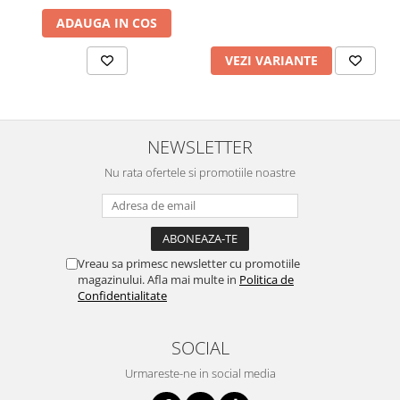
Vopsea industriala
ADAUGA IN COS
Intaritor vopsea 2K
VEZI VARIANTE
Vopsea Spray
2.10 LAC AUTO
Lac auto MS
Lac auto HS
NEWSLETTER
Lac auto UHS
Nu rata ofertele si promotiile noastre
Lac auto Ceramic
Lac auto Mat
Lac auto Retus
Agent de matuire
Vreau sa primesc newsletter cu promotiile
magazinului. Afla mai multe in
Politica de
INTRETINERE CABINE VOPSIT
Confidentialitate
Pereti cabinei
2.11 CORECTIE VOPSEA
SOCIAL
Indepartat impuritati
Urmareste-ne in social media
Reconditionat suprafete