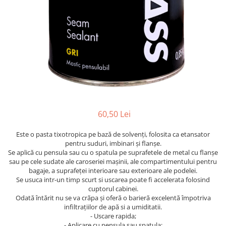
Pentru SATA
Insonorizant
PIESE REPARATIE PISTOALE
Compresor 220V
Pentru Walcom
Mastic etansare
4.5 VOPSELE INDUSTRIALE
Compresor 380V
1.3 ACCESORI PISTOALE VOPSIT
Tratarea Ruginii
Compresor surub
Primer 1K
Ceara protectie
Curatat
Rezervor aer
Primer 2K
Mastic pensulabil
Cuple rapide
Ulei compresor
Aditivi
2.3 CHIT
Diverse
Suflat
4.6 PREGATIRE SUPRAFATA
Filtre vopsea pentru cana
Chit Poliesteric Universal
3.4 POLISHARE
Furtun alimentare aer
Chit cu Fibre de Sticla
Masina polishat Ø 75 mm
Manometre
Chit pentru Plastic
60,50 Lei
Masina polishat Ø 125 - 180 mm
Suport pistol
Chit pentru Aluminiu
Masina polishat cu acumulator
Este o pasta tixotropica pe bază de solvenți, folosita ca etansator
1.4 FILTRARE AER
Chit Special
Statii de incarcare
pentru suduri, imbinari și flanșe.
Chit Pistolabil
Se aplică cu pensula sau cu o spatula pe suprafetele de metal cu flanșe
Baterie filtrare aer vopsitorie
3.5 SCULE POLIZARE
sau pe cele sudate ale caroseriei mașinii, ale compartimentului pentru
Rasina si fibra de sticla
Filtre cu montare pe furtun
Polizoare pe aer
bagaje, a suprafeței interioare sau exterioare ale podelei.
Scule speciale pentru chit
Consumabile filtre aer
Se usuca intr-un timp scurt si uscarea poate fi accelerata folosind
Curatat suprafate
cuptorul cabinei.
2.4 PREGATIREA SUPRAFETEI
1.5 CANA PISTOALE VOPSIT
Polizor electric
Odată întărit nu se va crăpa și oferă o barieră excelentă împotriva
Pompa lichid
infiltrațiilor de apă si a umiditatii.
Cana pistol
Consumabile
- Uscare rapida;
Lavete
Cana pistol presurizare
3.6 INDREPTAT CAROSERIE
- Aplicare cu pensula sau spatula;