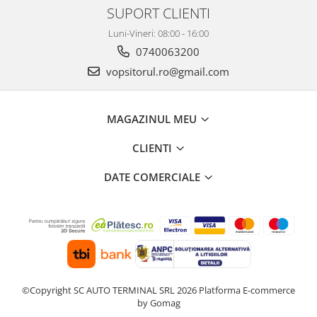
2.12 POLISHARE
SUPORT CLIENTI
Pasta polish
Luni-Vineri: 08:00 - 16:00
Bureti Trizact
0740063200
Bureti polish
vopsitorul.ro@gmail.com
Lavete polish
Faruri
MAGAZINUL MEU
2.13 REPARATIE PIELE
2.14 ORGANIZARE ATELIER
CLIENTI
2.15 Detailing Auto
DATE COMERCIALE
©Copyright SC AUTO TERMINAL SRL 2026
Platforma E-commerce
by Gomag