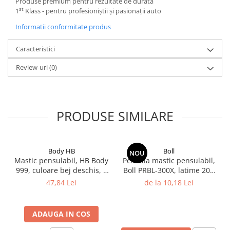
Produse premium pentru rezultate de durată
st
Filler UV
1
Klass - pentru profesioniștii și pasionații auto
Intaritor Primer
Informatii conformitate produs
Spray Primer
Caracteristici
2.8 PREGATIREA VOPSELEI
Cupe mixare
Review-uri
(0)
Verificat vopseaua
Cartele verificat nuanta
Filtre vopsea
PRODUSE SIMILARE
Diluant vopsea si lac
Agent dilutie vopsea apa
Diluant nitro
Body HB
Boll
NOU
Diluant pentru pierdere
Mastic pensulabil, HB Body
Pensula mastic pensulabil,
999, culoare bej deschis, 1
Boll PRBL-300X, latime 20 /
Diverse
litru
30 mm, maner din lemn
47,84 Lei
de la 10,18 Lei
Accelerator
2.9 VOPSELE AUTO
ADAUGA IN COS
Vopsea auto preparata
Vopsea Ready Mix