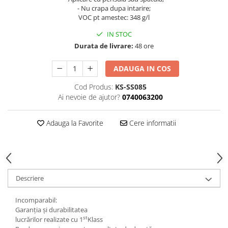
Curatat
- Nu crapa dupa intarire;
Accesori cana
Indreptat fara vopsire
VOC pt amestec: 348 g/l
Decapant
PPS Sistem aplicat vopseaua
Prese tinichigerie
Degresant suprafete
IN STOC
Masurat
2.5 MASCARE
Durata de livrare:
48 ore
Montat si demontat
Hartie mascare
Scule tinichigerie
ADAUGA IN COS
Folie mascare
Tras tabla
Cod Produs:
KS-SS085
Banda mascare
3.7 SUDURA
Ai nevoie de ajutor?
0740063200
Suporti
Aparat sudura MIG - MAG
Pentru Cabine Vopsit
Aparat sudura MMA - TIG
Adauga la Favorite
Cere informatii
2.6 SLEFUIRE
Sarma sudura si electrozi
Disc abraziv velcro
Protectie suduri
Hartie abraziva
3.8 USCARE VOPSEA
Pasla abraziva
Descriere
Bloc manual slefuire
2.7 FILLER / PRIMER
Incomparabil:
Garanția și durabilitatea
Epoxy Primer
st
lucrărilor realizate cu 1
Klass
Filler