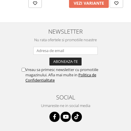
VEZI VARIANTE
Vopsea industriala
Intaritor vopsea 2K
Vopsea Spray
NEWSLETTER
2.10 LAC AUTO
Lac auto MS
Nu rata ofertele si promotiile noastre
Lac auto HS
Lac auto UHS
Lac auto Ceramic
Lac auto Mat
Vreau sa primesc newsletter cu promotiile
magazinului. Afla mai multe in
Politica de
Lac auto Retus
Confidentialitate
Agent de matuire
INTRETINERE CABINE VOPSIT
SOCIAL
Pereti cabinei
Urmareste-ne in social media
2.11 CORECTIE VOPSEA
Indepartat impuritati
Reconditionat suprafete