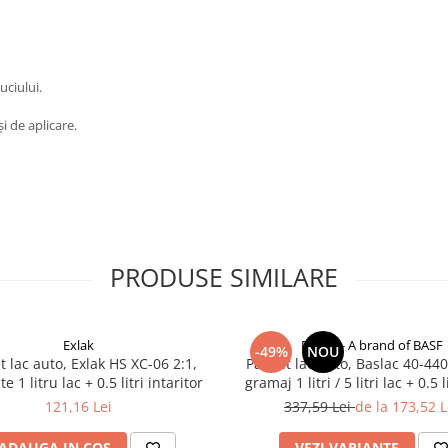
uciului.
și de aplicare.
PRODUSE SIMILARE
Exlak
Baslac - A brand of BASF
-49%
NOU
 lac auto, Exlak HS XC-06 2:1,
Pachet lac auto, Baslac 40-440
te 1 litru lac + 0.5 litri intaritor
gramaj 1 litri / 5 litri lac + 0.5 l
litri intaritor
121,16 Lei
337,59 Lei
de la 173,52 L
ADAUGA IN COS
VEZI VARIANTE