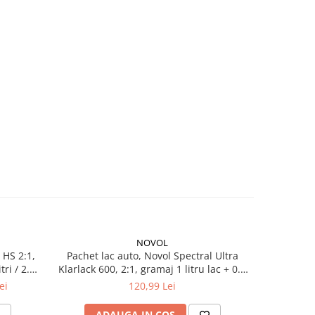
NOVOL
 HS 2:1,
Pachet lac auto, Novol Spectral Ultra
Pachet la
itri / 2.5
Klarlack 600, 2:1, gramaj 1 litru lac + 0.5
Klarlack 40
litri intaritor
0
ei
120,99 Lei
ADAUGA IN COS
V