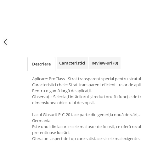
Curatat
Accesori cana
Indreptat fara vopsire
Decapant
PPS Sistem aplicat vopseaua
Prese tinichigerie
Degresant suprafete
Masurat
2.5 MASCARE
Montat si demontat
Hartie mascare
Scule tinichigerie
Folie mascare
Tras tabla
Banda mascare
3.7 SUDURA
Suporti
Caracteristici
Review-uri
(0)
Descriere
Aparat sudura MIG - MAG
Pentru Cabine Vopsit
Aparat sudura MMA - TIG
2.6 SLEFUIRE
Aplicare: ProClass - Strat transparent special pentru stratu
Sarma sudura si electrozi
Caracteristici cheie: Strat transparent eficient - usor de apli
Disc abraziv velcro
Protectie suduri
Pentru o gamă largă de aplicații.
Hartie abraziva
Observații: Selectați întăritorul și reductorul în funcție d
3.8 USCARE VOPSEA
dimensiunea obiectului de vopsit.
Pasla abraziva
Bloc manual slefuire
Lacul Glasurit P-C-20 face parte din generția nouă de vârf, 
Germania.
2.7 FILLER / PRIMER
Este unul din lacurile cele mai ușor de folosit, ce oferă rez
Epoxy Primer
pretentioase lucrări.
Ofera un aspect de top care satisface si cele mai exigente a
Filler