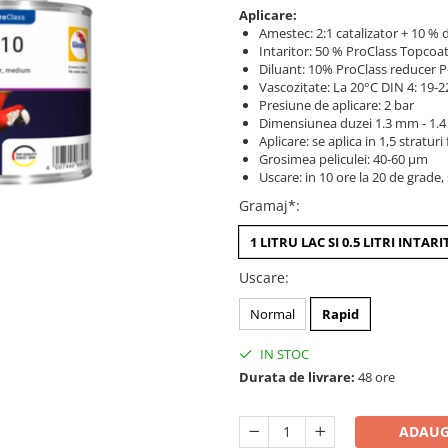
Aplicare:
Amestec: 2:1 catalizator + 10 % 
Intaritor: 50 % ProClass Topcoa
Diluant: 10% ProClass reducer P
Vascozitate: La 20°C DIN 4: 19-2
Presiune de aplicare: 2 bar
Dimensiunea duzei 1.3 mm - 1.
Aplicare: se aplica in 1,5 stratur
Grosimea peliculei: 40-60 μm
Uscare: in 10 ore la 20 de grade
Gramaj*
:
1 LITRU LAC SI 0.5 LITRI INTAR
Uscare
:
Normal
Rapid
IN STOC
Durata de livrare:
48 ore
ADAUG