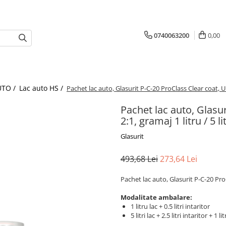
0740063200
0,00
UTO /
Lac auto HS /
Pachet lac auto, Glasurit P-C-20 ProClass Clear coat, Univ
Pachet lac auto, Glasur
2:1, gramaj 1 litru / 5 li
Glasurit
493,68 Lei
273,64 Lei
Pachet lac auto, Glasurit P-C-20 Pro
Modalitate ambalare:
1 litru lac + 0.5 litri intaritor
5 litri lac + 2.5 litri intaritor + 1 l