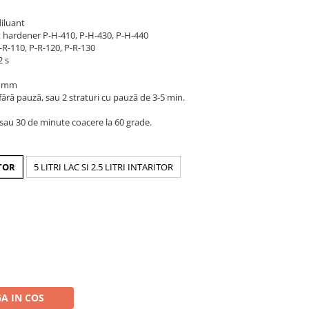
diluant
t hardener P-H-410, P-H-430, P-H-440
-R-110, P-R-120, P-R-130
2 s
4 mm
i fără pauză, sau 2 straturi cu pauză de 3-5 min.
, sau 30 de minute coacere la 60 grade.
ITOR
5 LITRI LAC SI 2.5 LITRI INTARITOR
A IN COS