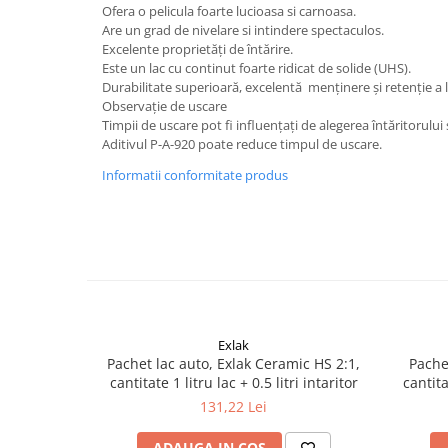
Ofera o pelicula foarte lucioasa si carnoasa.
Filler UV
Are un grad de nivelare si intindere spectaculos.
Intaritor Primer
Excelente proprietăți de întărire.
Este un lac cu continut foarte ridicat de solide (UHS).
Spray Primer
Durabilitate superioară, excelentă menținere și retenție a l
2.8 PREGATIREA VOPSELEI
Observație de uscare
Timpii de uscare pot fi influențați de alegerea întăritorului 
Cupe mixare
Aditivul P-A-920 poate reduce timpul de uscare.
Verificat vopseaua
Informatii conformitate produs
Cartele verificat nuanta
Filtre vopsea
Diluant vopsea si lac
Agent dilutie vopsea apa
Diluant nitro
Diluant pentru pierdere
Diverse
Exlak
Accelerator
Pachet lac auto, Exlak Ceramic HS 2:1,
Pachet
cantitate 1 litru lac + 0.5 litri intaritor
cantita
2.9 VOPSELE AUTO
131,22 Lei
Vopsea auto preparata
Vopsea Ready Mix
ADAUGA IN COS