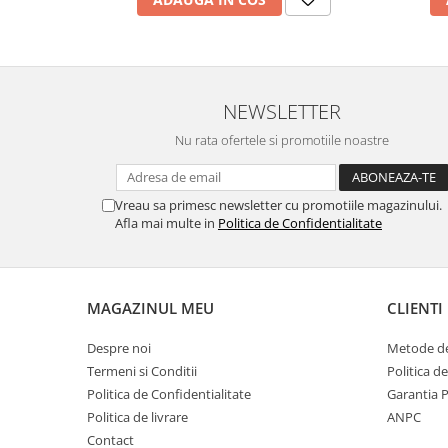
Vopsea industriala
Intaritor vopsea 2K
Vopsea Spray
2.10 LAC AUTO
NEWSLETTER
Lac auto MS
Nu rata ofertele si promotiile noastre
Lac auto HS
Lac auto UHS
Vreau sa primesc newsletter cu promotiile magazinului.
Lac auto Ceramic
Afla mai multe in
Politica de Confidentialitate
Lac auto Mat
Lac auto Retus
Agent de matuire
MAGAZINUL MEU
CLIENTI
INTRETINERE CABINE VOPSIT
Pereti cabinei
Despre noi
Metode de
Termeni si Conditii
Politica d
2.11 CORECTIE VOPSEA
Politica de Confidentialitate
Garantia 
Indepartat impuritati
Politica de livrare
ANPC
Reconditionat suprafete
Contact