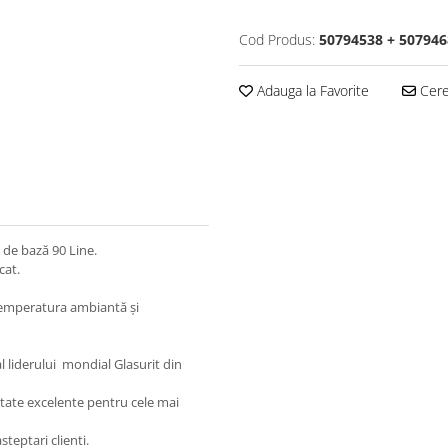
Cod Produs:
50794538 + 507946
Adauga la Favorite
Cere 
l de bază 90 Line.
cat.
e temperatura ambiantă și
al liderului mondial Glasurit din
ultate excelente pentru cele mai
steptari clienti.