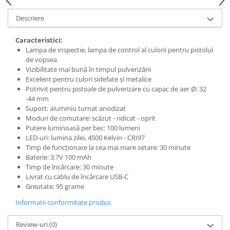
Filler UV
Descriere
Intaritor Primer
Spray Primer
Caracteristici:
Lampa de inspectie, lampa de control al culorii pentru pistolul
2.8 PREGATIREA VOPSELEI
de vopsea
Cupe mixare
Vizibilitate mai bună în timpul pulverizării
Excelent pentru culori sidefate și metalice
Verificat vopseaua
Potrivit pentru pistoale de pulverizare cu capac de aer Ø: 32
Cartele verificat nuanta
-44 mm
Filtre vopsea
Suport: aluminiu turnat anodizat
Moduri de comutare: scăzut - ridicat - oprit
Diluant vopsea si lac
Putere luminoasă per bec: 100 lumeni
Agent dilutie vopsea apa
LED-uri: lumina zilei, 4500 Kelvin - CRI97
Diluant nitro
Timp de funcționare la cea mai mare setare: 30 minute
Baterie: 3.7V 100 mAh
Diluant pentru pierdere
Timp de încărcare: 30 minute
Diverse
Livrat cu cablu de încărcare USB-C
Accelerator
Greutate: 95 grame
2.9 VOPSELE AUTO
Informatii conformitate produs
Vopsea auto preparata
Review-uri
(0)
Vopsea Ready Mix