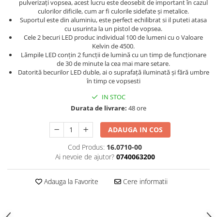
pulverizați vopsea, acest lucru este deosebit de important în cazul
Curatat
Accesori cana
Indreptat fara vopsire
culorilor dificile, cum ar fi culorile sidefate și metalice.
Decapant
Suportul este din aluminiu, este perfect echilibrat si il puteti atasa
PPS Sistem aplicat vopseaua
Prese tinichigerie
cu usurinta la un pistol de vopsea.
Degresant suprafete
Masurat
Cele 2 becuri LED produc individual 100 de lumeni cu o Valoare
2.5 MASCARE
Kelvin de 4500.
Montat si demontat
Lămpile LED conțin 2 funcții de lumină cu un timp de funcționare
Hartie mascare
Scule tinichigerie
de 30 de minute la cea mai mare setare.
Folie mascare
Datorită becurilor LED duble, ai o suprafață iluminată și fără umbre
Tras tabla
în timp ce vopsesti
Banda mascare
3.7 SUDURA
Suporti
IN STOC
Aparat sudura MIG - MAG
Durata de livrare:
48 ore
Pentru Cabine Vopsit
Aparat sudura MMA - TIG
2.6 SLEFUIRE
Sarma sudura si electrozi
ADAUGA IN COS
Disc abraziv velcro
Protectie suduri
Cod Produs:
16.0710-00
Hartie abraziva
3.8 USCARE VOPSEA
Ai nevoie de ajutor?
0740063200
Pasla abraziva
Bloc manual slefuire
Adauga la Favorite
Cere informatii
2.7 FILLER / PRIMER
Epoxy Primer
Filler