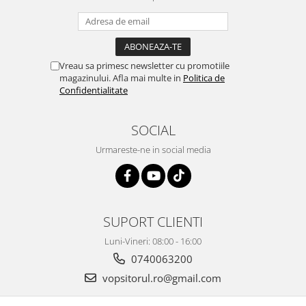
2.12 POLISHARE
Pasta polish
Bureti Trizact
Bureti polish
Vreau sa primesc newsletter cu promotiile
magazinului. Afla mai multe in
Politica de
Lavete polish
Confidentialitate
Faruri
2.13 REPARATIE PIELE
SOCIAL
2.14 ORGANIZARE ATELIER
Urmareste-ne in social media
2.15 Detailing Auto
SUPORT CLIENTI
Luni-Vineri: 08:00 - 16:00
0740063200
vopsitorul.ro@gmail.com