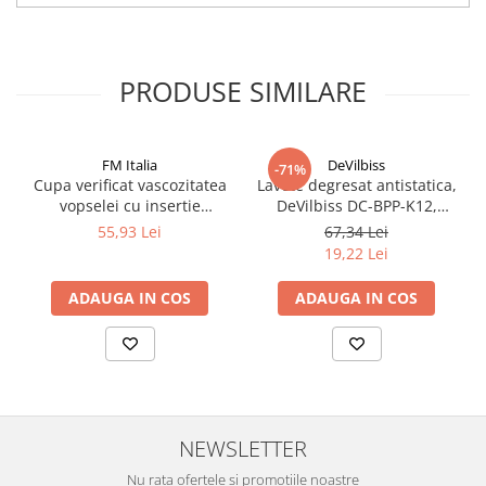
Vopsea industriala
Intaritor vopsea 2K
Vopsea Spray
PRODUSE SIMILARE
2.10 LAC AUTO
Lac auto MS
FM Italia
DeVilbiss
-71%
Lac auto HS
Cupa verificat vascozitatea
Lavete degresat antistatica,
Lac auto UHS
vopselei cu insertie
DeVilbiss DC-BPP-K12,
metalica, FM Italia
presaturate pentrudegresat
Lac auto Ceramic
55,93 Lei
67,34 Lei
049221400, standard Ford
plastic
19,22 Lei
Lac auto Mat
4, pentru vopsele auto si
Lac auto Retus
industriale
ADAUGA IN COS
ADAUGA IN COS
Agent de matuire
INTRETINERE CABINE VOPSIT
Pereti cabinei
2.11 CORECTIE VOPSEA
Indepartat impuritati
NEWSLETTER
Reconditionat suprafete
Nu rata ofertele si promotiile noastre