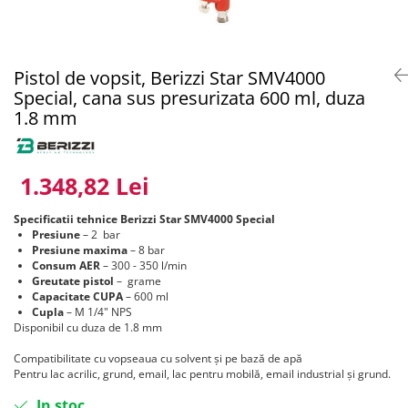
Pentru SATA
Insonorizant
Compresor 220V
4.5 VOPSELE INDUSTRIALE
Pentru Walcom
Mastic etansare
Compresor 380V
Primer 1K
1.3 ACCESORI PISTOALE VOPSIT
Tratarea Ruginii
Compresor surub
Primer 2K
Pistol de vopsit, Berizzi Star SMV4000
Ceara protectie
Curatat
Rezervor aer
Aditivi
Special, cana sus presurizata 600 ml, duza
Mastic pensulabil
Cuple rapide
Ulei compresor
1.8 mm
4.6 PREGATIRE SUPRAFATA
2.3 CHIT
Diverse
Suflat
Filtre vopsea pentru cana
Chit Poliesteric Universal
3.4 POLISHARE
Furtun alimentare aer
Chit cu Fibre de Sticla
1.348,82 Lei
Masina polishat Ø 75 mm
Manometre
Chit pentru Plastic
Masina polishat Ø 125 - 180 mm
Specificatii tehnice Berizzi Star SMV4000 Special
Suport pistol
Chit pentru Aluminiu
Masina polishat cu acumulator
Presiune
– 2 bar
1.4 FILTRARE AER
Chit Special
Presiune
maxima
– 8 bar
Statii de incarcare
Consum AER
– 300 - 350 l/min
Chit Pistolabil
Baterie filtrare aer vopsitorie
3.5 SCULE POLIZARE
Greutate pistol
– grame
Rasina si fibra de sticla
Capacitate CUPA
– 600 ml
Filtre cu montare pe furtun
Polizoare pe aer
Cupla
– M 1/4" NPS
Scule speciale pentru chit
Consumabile filtre aer
Disponibil cu duza de 1.8 mm
Curatat suprafate
2.4 PREGATIREA SUPRAFETEI
1.5 CANA PISTOALE VOPSIT
Polizor electric
Compatibilitate cu vopseaua cu solvent și pe bază de apă
Pompa lichid
Pentru lac acrilic, grund, email, lac pentru mobilă, email industrial și grund.
Cana pistol
Consumabile
Lavete
Cana pistol presurizare
3.6 INDREPTAT CAROSERIE
In stoc