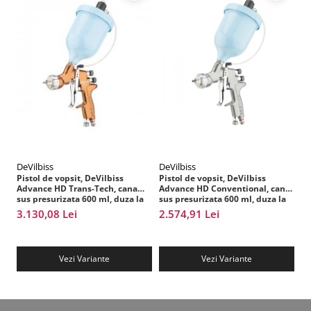
Vopsea industriala
Intaritor vopsea 2K
Vopsea Spray
2.10 LAC AUTO
Lac auto MS
Lac auto HS
Lac auto UHS
Lac auto Ceramic
Lac auto Mat
DeVilbiss
DeVilbiss
An
Pistol de vopsit, DeVilbiss
Pistol de vopsit, DeVilbiss
Pi
Lac auto Retus
Advance HD Trans-Tech, cana
Advance HD Conventional, cana
HT
sus presurizata 600 ml, duza la
sus presurizata 600 ml, duza la
pr
Agent de matuire
alegere
alegere
al
3.130,08 Lei
2.574,91 Lei
2
INTRETINERE CABINE VOPSIT
Pereti cabinei
2.11 CORECTIE VOPSEA
Vezi Variante
Vezi Variante
Indepartat impuritati
Reconditionat suprafete