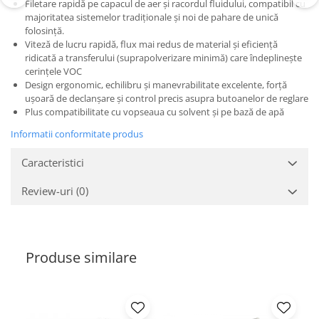
Filetare rapidă pe capacul de aer și racordul fluidului, compatibil cu
Filler UV
majoritatea sistemelor tradiționale și noi de pahare de unică
folosință.
Intaritor Primer
Viteză de lucru rapidă, flux mai redus de material și eficiență
Spray Primer
ridicată a transferului (suprapolverizare minimă) care îndeplinește
2.8 PREGATIREA VOPSELEI
cerințele VOC
Design ergonomic, echilibru și manevrabilitate excelente, forță
Cupe mixare
ușoară de declanșare și control precis asupra butoanelor de reglare
Verificat vopseaua
Plus compatibilitate cu vopseaua cu solvent și pe bază de apă
Cartele verificat nuanta
Informatii conformitate produs
Filtre vopsea
Caracteristici
Diluant vopsea si lac
Agent dilutie vopsea apa
Review-uri
(0)
Diluant nitro
Diluant pentru pierdere
Diverse
Produse similare
Accelerator
2.9 VOPSELE AUTO
Vopsea auto preparata
Vopsea Ready Mix