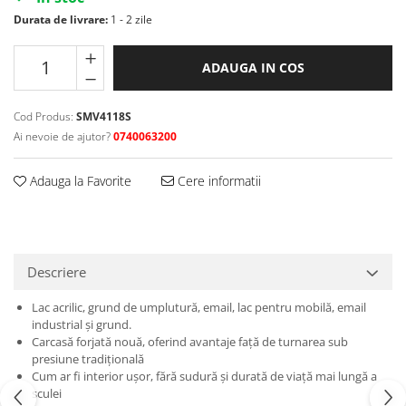
Curatat
Accesori cana
Indreptat fara vopsire
Durata de livrare:
1 - 2 zile
Decapant
PPS Sistem aplicat vopseaua
Prese tinichigerie
Degresant suprafete
Masurat
ADAUGA IN COS
2.5 MASCARE
Montat si demontat
Hartie mascare
Scule tinichigerie
Cod Produs:
SMV4118S
Folie mascare
Ai nevoie de ajutor?
0740063200
Tras tabla
Banda mascare
3.7 SUDURA
Suporti
Adauga la Favorite
Cere informatii
Aparat sudura MIG - MAG
Pentru Cabine Vopsit
Aparat sudura MMA - TIG
2.6 SLEFUIRE
Sarma sudura si electrozi
Disc abraziv velcro
Protectie suduri
Descriere
Hartie abraziva
3.8 USCARE VOPSEA
Pasla abraziva
Lac acrilic, grund de umplutură, email, lac pentru mobilă, email
industrial și grund.
Bloc manual slefuire
Carcasă forjată nouă, oferind avantaje față de turnarea sub
2.7 FILLER / PRIMER
presiune tradițională
Cum ar fi interior ușor, fără sudură și durată de viață mai lungă a
Epoxy Primer
sculei
Filler