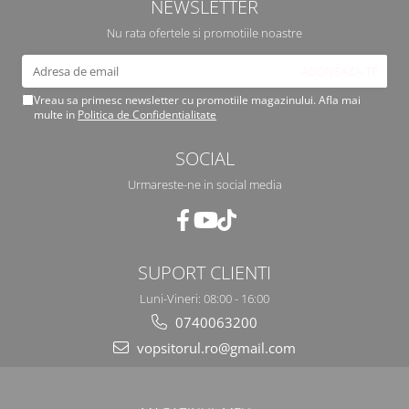
NEWSLETTER
2.12 POLISHARE
Nu rata ofertele si promotiile noastre
Pasta polish
Bureti Trizact
Bureti polish
Vreau sa primesc newsletter cu promotiile magazinului. Afla mai
Lavete polish
multe in
Politica de Confidentialitate
Faruri
SOCIAL
2.13 REPARATIE PIELE
2.14 ORGANIZARE ATELIER
Urmareste-ne in social media
2.15 Detailing Auto
SUPORT CLIENTI
Luni-Vineri: 08:00 - 16:00
0740063200
vopsitorul.ro@gmail.com