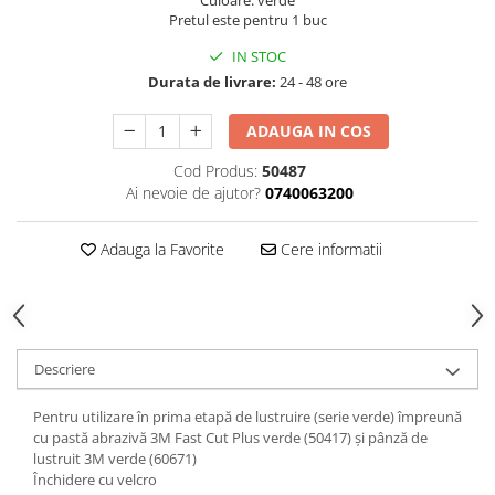
Culoare: verde
Curatat
Accesori cana
Pretul este pentru 1 buc
Indreptat fara vopsire
Decapant
PPS Sistem aplicat vopseaua
Prese tinichigerie
IN STOC
Degresant suprafete
Masurat
Durata de livrare:
24 - 48 ore
2.5 MASCARE
Montat si demontat
ADAUGA IN COS
Hartie mascare
Scule tinichigerie
Folie mascare
Tras tabla
Cod Produs:
50487
Banda mascare
Ai nevoie de ajutor?
0740063200
3.7 SUDURA
Suporti
Aparat sudura MIG - MAG
Pentru Cabine Vopsit
Adauga la Favorite
Cere informatii
Aparat sudura MMA - TIG
2.6 SLEFUIRE
Sarma sudura si electrozi
Disc abraziv velcro
Protectie suduri
Hartie abraziva
3.8 USCARE VOPSEA
Pasla abraziva
Descriere
Bloc manual slefuire
Pentru utilizare în prima etapă de lustruire (serie verde) împreună
2.7 FILLER / PRIMER
cu pastă abrazivă 3M Fast Cut Plus verde (50417) și pânză de
lustruit 3M verde (60671)
Epoxy Primer
Închidere cu velcro
Filler