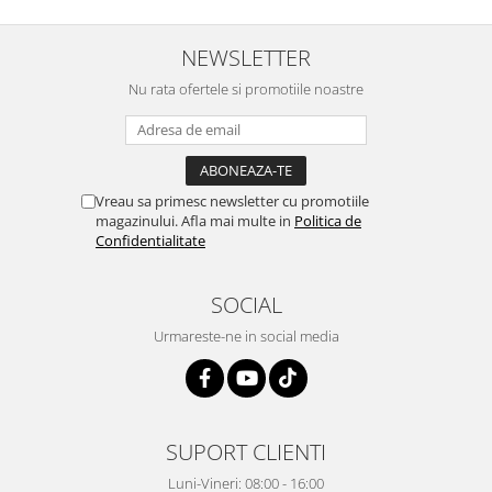
Vopsea industriala
NEWSLETTER
Intaritor vopsea 2K
Vopsea Spray
Nu rata ofertele si promotiile noastre
2.10 LAC AUTO
Lac auto MS
Lac auto HS
Vreau sa primesc newsletter cu promotiile
Lac auto UHS
magazinului. Afla mai multe in
Politica de
Lac auto Ceramic
Confidentialitate
Lac auto Mat
Lac auto Retus
SOCIAL
Agent de matuire
Urmareste-ne in social media
INTRETINERE CABINE VOPSIT
Pereti cabinei
2.11 CORECTIE VOPSEA
Indepartat impuritati
SUPORT CLIENTI
Reconditionat suprafete
Luni-Vineri: 08:00 - 16:00