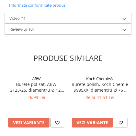
Informatii conformitate produs
Filler UV
Intaritor Primer
Video
(1)
Spray Primer
Review-uri
(0)
2.8 PREGATIREA VOPSELEI
Cupe mixare
Verificat vopseaua
Cartele verificat nuanta
PRODUSE SIMILARE
Filtre vopsea
Diluant vopsea si lac
Agent dilutie vopsea apa
ABW
Koch Chemie®
Burete polisat, ABW
Burete polish, Koch Chemie
Diluant nitro
G125/25, diamentru Ø 125
9995XX, diamentru Ø 76 /
Diluant pentru pierdere
mm, montare pe masina
126 / 150 mm, montare pe
26,99 Lei
de la 41,51 Lei
velcro, diferite duritati si
masina velcro, diferite
Diverse
culori
duritati si culori
Accelerator
2.9 VOPSELE AUTO
VEZI VARIANTE
VEZI VARIANTE
Vopsea auto preparata
Vopsea Ready Mix