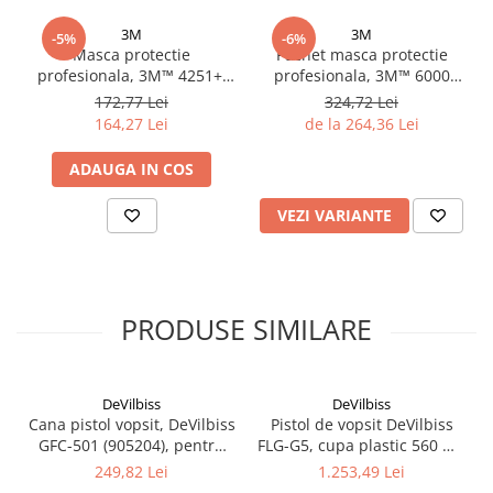
2.12 POLISHARE
3M
3M
-5%
-6%
Pasta polish
Masca protectie
Pachet masca protectie
Bureti Trizact
profesionala, 3M™ 4251+,
profesionala, 3M™ 6000
de protectie respiratorie,
Series, (pachet complet)
Bureti polish
172,77 Lei
324,72 Lei
filtru FFA1 P2, de protectie
masca + filtru + prefiltru +
164,27 Lei
de la 264,36 Lei
Lavete polish
respiratorie
capac
Faruri
ADAUGA IN COS
2.13 REPARATIE PIELE
VEZI VARIANTE
2.14 ORGANIZARE ATELIER
2.15 Detailing Auto
PRODUSE SIMILARE
DeVilbiss
DeVilbiss
Cana pistol vopsit, DeVilbiss
Pistol de vopsit DeVilbiss
GFC-501 (905204), pentru
FLG-G5, cupa plastic 560 ml,
pistol GTi Pro, FLG, GPG,
disponibil diferite duza,
249,82 Lei
1.253,49 Lei
material plastic, capacitate
consum aer 277 l/min