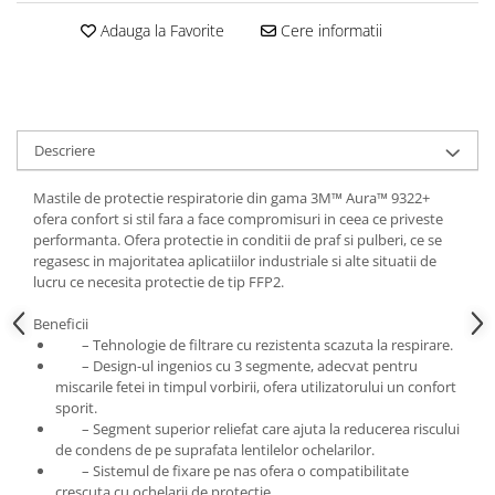
Filler UV
Adauga la Favorite
Cere informatii
Intaritor Primer
Spray Primer
2.8 PREGATIREA VOPSELEI
Cupe mixare
Descriere
Verificat vopseaua
Mastile de protectie respiratorie din gama 3M™ Aura™ 9322+
Cartele verificat nuanta
ofera confort si stil fara a face compromisuri in ceea ce priveste
Filtre vopsea
performanta. Ofera protectie in conditii de praf si pulberi, ce se
Diluant vopsea si lac
regasesc in majoritatea aplicatiilor industriale si alte situatii de
lucru ce necesita protectie de tip FFP2.
Agent dilutie vopsea apa
Diluant nitro
Beneficii
Diluant pentru pierdere
– Tehnologie de filtrare cu rezistenta scazuta la respirare.
– Design-ul ingenios cu 3 segmente, adecvat pentru
Diverse
miscarile fetei in timpul vorbirii, ofera utilizatorului un confort
Accelerator
sporit.
– Segment superior reliefat care ajuta la reducerea riscului
2.9 VOPSELE AUTO
de condens de pe suprafata lentilelor ochelarilor.
Vopsea auto preparata
– Sistemul de fixare pe nas ofera o compatibilitate
crescuta cu ochelarii de protectie.
Vopsea Ready Mix