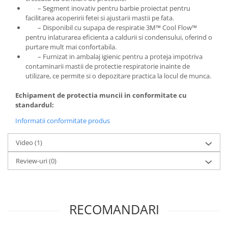
– Segment inovativ pentru barbie proiectat pentru
Vopsea industriala
facilitarea acoperirii fetei si ajustarii mastii pe fata.
Intaritor vopsea 2K
– Disponibil cu supapa de respiratie 3M™ Cool Flow™
pentru inlaturarea eficienta a caldurii si condensului, oferind o
Vopsea Spray
purtare mult mai confortabila.
2.10 LAC AUTO
– Furnizat in ambalaj igienic pentru a proteja impotriva
contaminarii mastii de protectie respiratorie inainte de
Lac auto MS
utilizare, ce permite si o depozitare practica la locul de munca.
Lac auto HS
Lac auto UHS
Echipament de protectia muncii in conformita
te cu
standardul:
Lac auto Ceramic
Lac auto Mat
Informatii conformitate produs
Lac auto Retus
Video
(1)
Agent de matuire
INTRETINERE CABINE VOPSIT
Review-uri
(0)
Pereti cabinei
2.11 CORECTIE VOPSEA
Indepartat impuritati
RECOMANDARI
Reconditionat suprafete